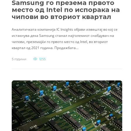
Samsung го презема првото
место од Intel по испорака на
чипови во вториот квартал
Аналитичката компанија IC Insights објави извештај во кој се
истакнува дека Samsung станал најголемиот снабдувач на
чипови, преземајќи го првото место од Intel, во вториот
квартал од 2021 година. Продажбата…
5 години
1255