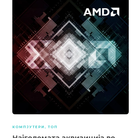
КОМПЈУТЕРИ
,
ТОП
Најголемата аквизиција во