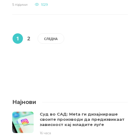
5 години
1029
1
2
СЛЕДНА
Најнови
Суд во САД: Meta ги дизајнираше
своите производи да предизвикаат
зависност кај младите луѓе
16 часа