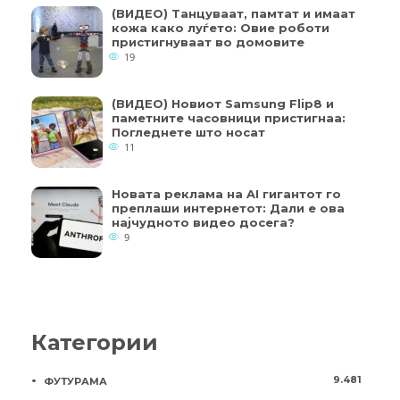
(ВИДЕО) Танцуваат, памтат и имаат
кожа како луѓето: Овие роботи
пристигнуваат во домовите
19
(ВИДЕО) Новиот Samsung Flip8 и
паметните часовници пристигнаа:
Погледнете што носат
11
Новата реклама на AI гигантот го
преплаши интернетот: Дали е ова
најчудното видео досега?
9
Категории
9.481
ФУТУРАМА