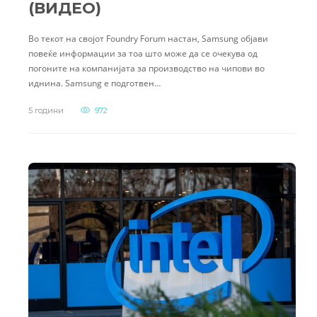
(ВИДЕО)
Во текот на својот Foundry Forum настан, Samsung објави
повеќе информации за тоа што може да се очекува од
погоните на компанијата за производство на чипови во
иднина. Samsung е подготвен…
5 години
972