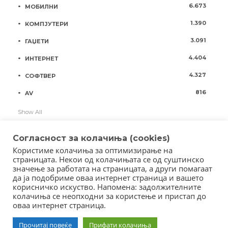
6.673
МОБИЛНИ
1.390
КОМПЈУТЕРИ
3.091
ГАЏЕТИ
4.404
ИНТЕРНЕТ
4.327
СОФТВЕР
816
AV
Show All
Согласност за колачиња (cookies)
Користиме колачиња за оптимизирање на
страницата. Некои од колачињата се од суштинско
значење за работата на страницата, а други помагаат
да ја подобриме оваа интернет страница и вашето
корисничко искуство. Напомена: задолжителните
колачиња се неопходни за користење и пристап до
оваа интернет страница.
Copyright © 2018 - Member of IAB Macedonia
Прочитај повеќе
Прифати колачиња
Member of Clip Media Group / 2017