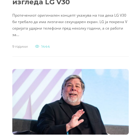
изгледа LG V30
Протечениот оригинален концепт укажува на тоа дека LG V30
би требало да има лизгачки секундарен екран. LG ја покрена V
серијата ударни телефони пред неколку години, а се работи
за…
9 години
1444