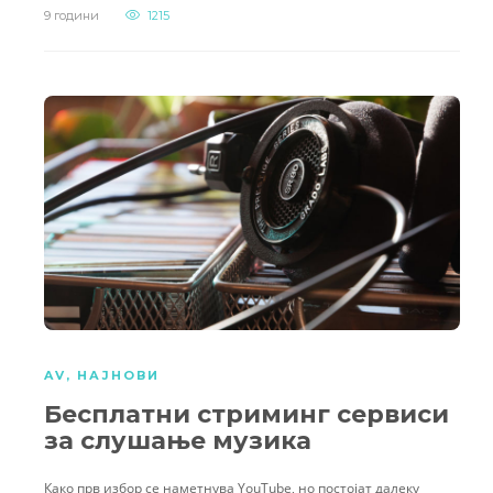
9 години
1215
AV
,
НАЈНОВИ
Бесплатни стриминг сервиси
за слушање музика
Како прв избор се наметнува YouTube, но постојат далеку