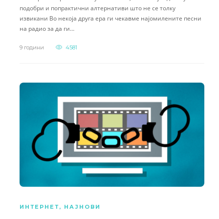
подобри и попрактични алтернативи што не се толку
извикани Во некоја друга ера ги чекавме најомилените песни
на радио за да ги…
9 години
4581
ИНТЕРНЕТ
,
НАЈНОВИ