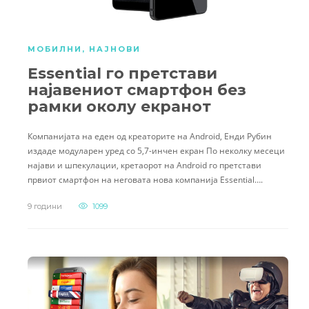
МОБИЛНИ
,
НАЈНОВИ
Essential го претстави
најавениот смартфон без
рамки околу екранот
Компанијата на еден од креаторите на Android, Енди Рубин
издаде модуларен уред со 5,7-инчен екран По неколку месеци
најави и шпекулации, кретаорот на Android го претстави
првиот смартфон на неговата нова компанија Essential….
9 години
1099