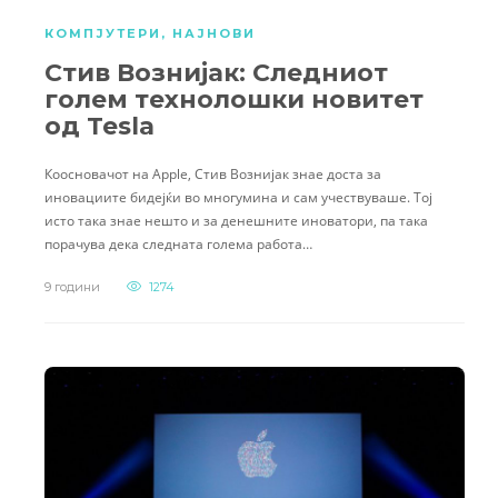
КОМПЈУТЕРИ
,
НАЈНОВИ
Стив Вознијак: Следниот
голем технолошки новитет
од Tesla
Коосновачот на Apple, Стив Вознијак знае доста за
иновациите бидејќи во многумина и сам учествуваше. Тој
исто така знае нешто и за денешните иноватори, па така
порачува дека следната голема работа…
9 години
1274