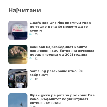
Најчитани
Доаѓа нов OnePlus премиум уред –
но тешко дека ќе можете да го
купите
155
Хакиран најбезбедниот крипто
паричник: 1.300 биткоини исчезнаа
поради грешка од 2021 година
152
Samsung реагираше итно: Ќе
забранат!
119
Француски рецепт за дронови: Еве
како „Рафалите“ ќе уништуваат
евтини камикази
92