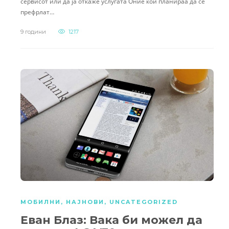
сервисот или да ја откаже услугата Оние кои планираа да се
префрлат…
9 години
1217
МОБИЛНИ
,
НАЈНОВИ
,
UNCATEGORIZED
Еван Блаз: Вака би можел да