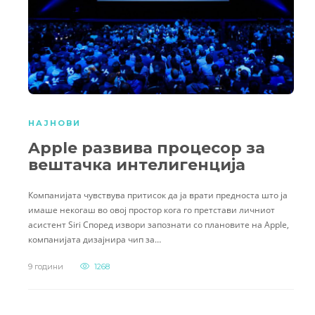
НАЈНОВИ
Apple развива процесор за
вештачка интелигенција
Компанијата чувствува притисок да ја врати предноста што ја
имаше некогаш во овој простор кога го претстави личниот
асистент Siri Според извори запознати со плановите на Apple,
компанијата дизајнира чип за…
9 години
1268