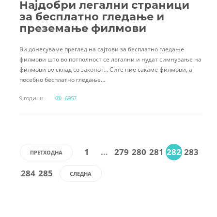
Најдобри легални страници
за бесплатно гледање и
преземање филмови
Ви донесуваме преглед на сајтови за бесплатно гледање
филмови што во потполност се легални и нудат симнување на
филмови во склад со законот… Сите ние сакаме филмови, а
посебно бесплатно гледање…
9 години
6957
1
…
279
280
281
282
283
ПРЕТХОДНА
284
285
СЛЕДНА