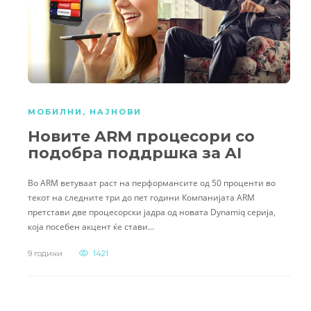
МОБИЛНИ
,
НАЈНОВИ
Новите ARM процесори со
подобра поддршка за AI
Во ARM ветуваат раст на перформансите од 50 проценти во
текот на следните три до пет години Компанијата ARM
претстави две процесорски јадра од новата Dynamiq серија,
која посебен акцент ќе стави…
9 години
1421