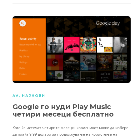
AV
,
НАЈНОВИ
Google го нуди Play Music
четири месеци бесплатно
Кога ќе истечат четирите месеци, корисникот може да избере
да плаќа 9,99 долари за продолжување на користење на