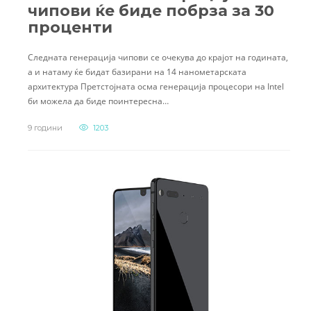
чипови ќе биде побрза за 30
проценти
Следната генерација чипови се очекува до крајот на годината,
а и натаму ќе бидат базирани на 14 нанометарската
архитектура Претстојната осма генерација процесори на Intel
би можела да биде поинтересна…
9 години
1203