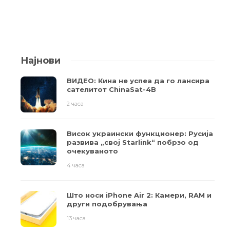
Најнови
ВИДЕО: Кина не успеа да го лансира
сателитот ChinaSat-4B
2 часа
Висок украински функционер: Русија
развива „свој Starlink“ побрзо од
очекуваното
4 часа
Што носи iPhone Air 2: Камери, RAM и
други подобрувања
13 часа