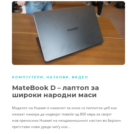
КОМПЈУТЕРИ
,
НАЈНОВИ
,
ВИДЕО
MateBook D – лаптоп за
широки народни маси
Моделот на Huawei е наменет за оние со поплиток џеб кои
немаат намера да издвојат повеќе од 800 евра за својот
нов преносник Huawei на неодамнешниот настан во Берлин
претстави нови уреди меѓу кои…