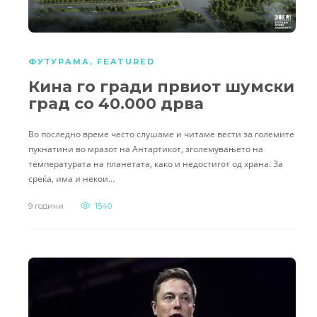
ФУТУРАМА
,
FEATURED
Кина го гради првиот шумски
град со 40.000 дрва
Во последно време често слушаме и читаме вести за големите
пукнатини во мразот на Антартикот, зголемувањето на
температурата на планетата, како и недостигот од храна. За
среќа, има и некои…
9 години
1540