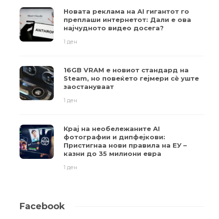
Новата реклама на AI гигантот го
преплаши интернетот: Дали е ова
најчудното видео досега?
1 ден
16GB VRAM е новиот стандард на
Steam, но повеќето гејмери ​​сè уште
заостануваат
1 ден
Крај на необележаните AI
фотографии и дипфејкови:
Пристигнаа нови правила на ЕУ –
казни до 35 милиони евра
1 ден
Facebook