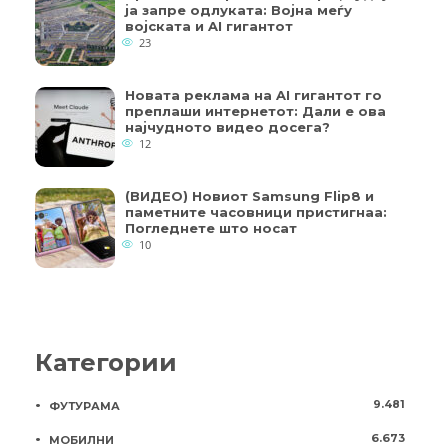
ја запре одлуката: Војна меѓу
војската и AI гигантот
23
Новата реклама на AI гигантот го
преплаши интернетот: Дали е ова
најчудното видео досега?
12
(ВИДЕО) Новиот Samsung Flip8 и
паметните часовници пристигнаа:
Погледнете што носат
10
Категории
9.481
ФУТУРАМА
6.673
МОБИЛНИ