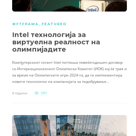
ФУТУРАМА
,
FEATURED
Intel технологија за
виртуелна реалност на
олимпијадите
Компјутерскиот гигант Intel потпиша повеќегодишен договор
со Интернационалниот Олимписки Комитет (ИОК) кој ќе трае и
за време на Олимписките игри 2024-та, да ги имплементира
новите технологии на компанијата за подобрување…
9 години
1371