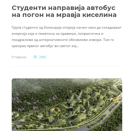
Студенти направија автобус
на погон на мравја киселина
Група студенти од Холандија открија начин како да складираат
енергија која е поевтина за правење, попрактична и
поодржлива од алтернативните обновливи извори. Тие го
креираа првиот автобус во светот кој…
9 години
2060