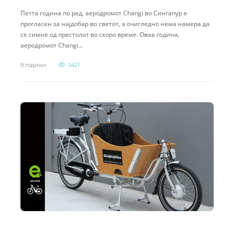
Петта година по ред, аеродромот Changi во Сингапур е
прогласен за најдобар во светот, а очигледно нема намера да
се симне од престолот во скоро време. Оваа година,
аеродромот Changi…
9 години
1421