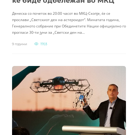
ќе биде одбележан во МКЦ
Денеска со почеток во 20:00 часот во МКЦ-Скопје, ќе се
прослави „Светскиот ден на астероидот“. Минатата година,
Генералното собрание при Обединетите Нации официјално го
прогласи 30-ти јуни за „Светски ден на…
9 години
1703