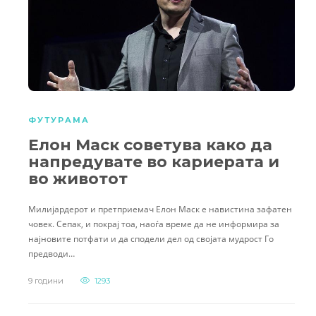
ФУТУРАМА
Eлон Маск советува како да
напредувате во кариерата и
во животот
Милијардерот и претприемач Eлон Маск е навистина зафатен
човек. Сепак, и покрај тоа, наоѓа време да не информира за
најновите потфати и да сподели дел од својата мудрост Го
предводи…
9 години
1293