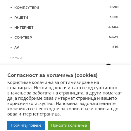
1.390
КОМПЈУТЕРИ
3.091
ГАЏЕТИ
4.404
ИНТЕРНЕТ
4.327
СОФТВЕР
816
AV
Show All
Согласност за колачиња (cookies)
Користиме колачиња за оптимизирање на
страницата. Некои од колачињата се од суштинско
значење за работата на страницата, а други помагаат
да ја подобриме оваа интернет страница и вашето
корисничко искуство. Напомена: задолжителните
колачиња се неопходни за користење и пристап до
оваа интернет страница.
Copyright © 2018 - Member of IAB Macedonia
Member of Clip Media Group / 2017
Прочитај повеќе
Прифати колачиња