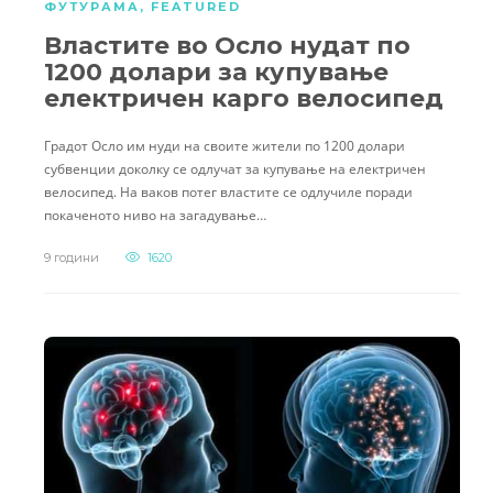
ФУТУРАМА
,
FEATURED
Властите во Осло нудат по
1200 долари за купување
електричен карго велосипед
Градот Осло им нуди на своите жители по 1200 долари
субвенции доколку се одлучат за купување на електричен
велосипед. На ваков потег властите се одлучиле поради
покаченото ниво на загадување…
9 години
1620