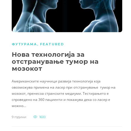
ФУТУРАМА
,
FEATURED
Нова технологија за
отстранување тумор на
мозокот
Американските научници развија технологија која
овозможува примена на ласер при отстранување тумор на
мозокот, пренесоа странските медиуми. Тестирањето е
спроведено на 360 пациенти и покажува дека со ласер е
можно…
9 години
1600