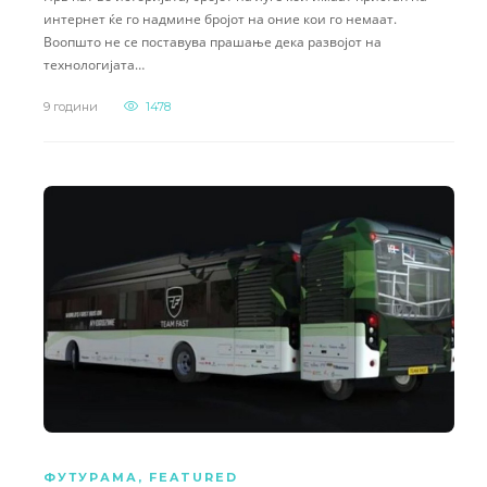
интернет ќе го надмине бројот на оние кои го немаат.
Воопшто не се поставува прашање дека развојот на
технологијата…
9 години
1478
ФУТУРАМА
,
FEATURED