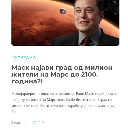
ФУТУРАМА
Маск најави град од милион
жители на Марс до 2100.
година?!
Милијардерот, иноватор и визионер, Елон Маск тврди дека за
неколку децении на Марс можеби би бил изграден град со
милион жители. Маск вели дека заработува пари само за да
би…
9 години
1147