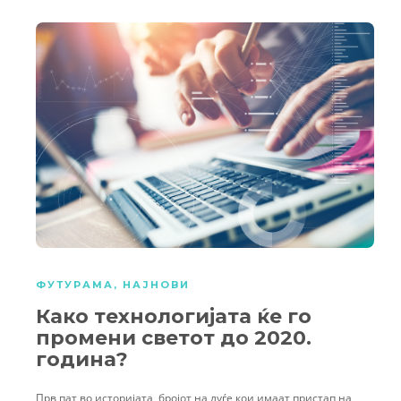
ФУТУРАМА
,
НАЈНОВИ
Како технологијата ќе го
промени светот до 2020.
година?
Прв пат во историјата, бројот на луѓе кои имаат пристап на