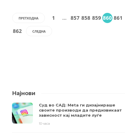
1
…
857
858
859
860
861
ПРЕТХОДНА
862
СЛЕДНА
Најнови
Суд во САД: Meta ги дизајнираше
своите производи да предизвикаат
зависност кај младите луѓе
10 часа