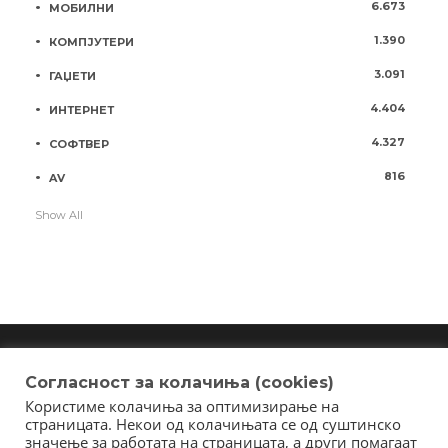
6.673
МОБИЛНИ
1.390
КОМПЈУТЕРИ
3.091
ГАЏЕТИ
4.404
ИНТЕРНЕТ
4.327
СОФТВЕР
816
AV
Show All
Согласност за колачиња (cookies)
Користиме колачиња за оптимизирање на
Copyright © 2018 - Member of IAB Macedonia
страницата. Некои од колачињата се од суштинско
Member of Clip Media Group / 2017
значење за работата на страницата, а други помагаат