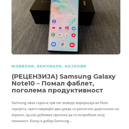
МОБИЛНИ
,
БЕНЧМАРК
,
НАЈНОВИ
(РЕЦЕНЗИЈА) Samsung Galaxy
Note10 – Помал фаблет,
поголема продуктивност
Samsung оваа година прв пат воведе варијација во Note
серијата, претставувајќи два уреда со различни дијагонали на
екрани, од кои добивме прилика да го испробаме оној
помалиот. Колку е добар Samsung…