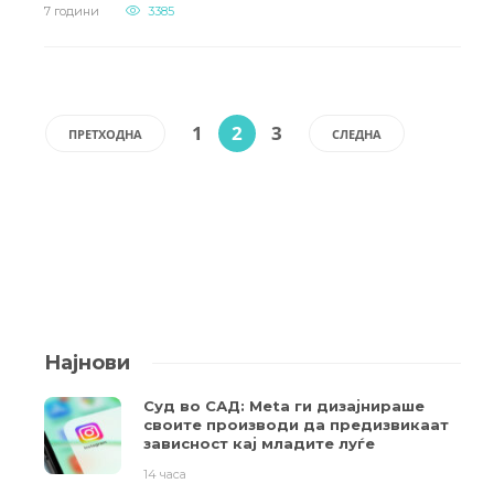
7 години
3385
1
2
3
ПРЕТХОДНА
СЛЕДНА
Најнови
Суд во САД: Meta ги дизајнираше
своите производи да предизвикаат
зависност кај младите луѓе
14 часа