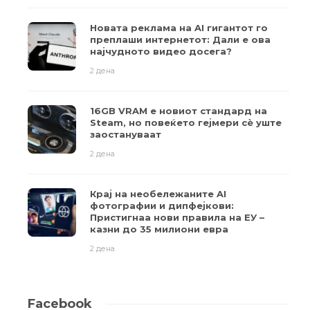
Новата реклама на AI гигантот го
преплаши интернетот: Дали е ова
најчудното видео досега?
2 дена
16GB VRAM е новиот стандард на
Steam, но повеќето гејмери ​​сè уште
заостануваат
2 дена
Крај на необележаните AI
фотографии и дипфејкови:
Пристигнаа нови правила на ЕУ –
казни до 35 милиони евра
2 дена
Facebook