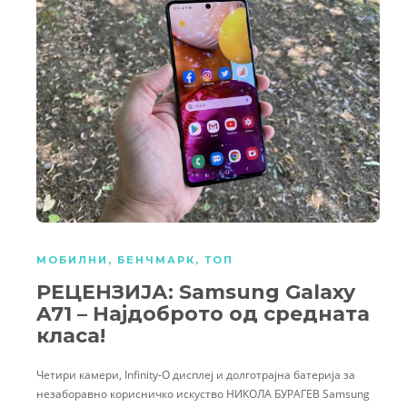
МОБИЛНИ
,
БЕНЧМАРК
,
ТОП
РЕЦЕНЗИЈА: Samsung Galaxy
A71 – Најдоброто од средната
класа!
Четири камери, Infinity-O дисплеј и долготрајнa батерија за
незаборавно корисничко искуство НИКОЛА БУРАГЕВ Samsung