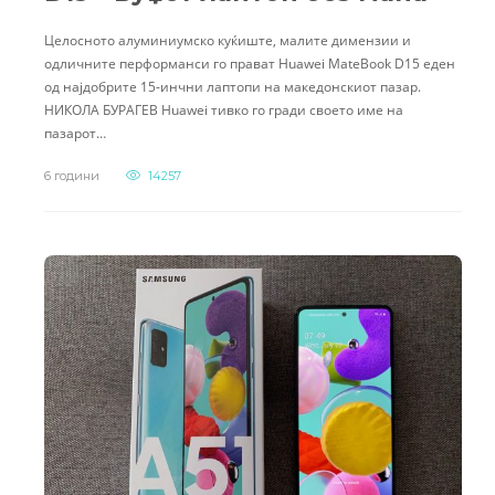
Целосното алуминиумско куќиште, малите димензии и
одличните перформанси го прават Huawei MateBook D15 еден
од најдобрите 15-инчни лаптопи на македонскиот пазар.
НИКОЛА БУРАГЕВ Huawei тивко го гради своето име на
пазарот…
6 години
14257