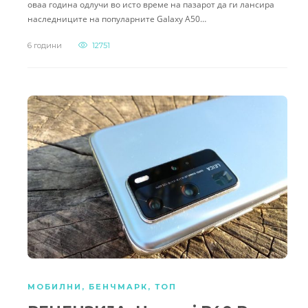
оваа година одлучи во исто време на пазарот да ги лансира
наследниците на популарните Galaxy A50…
6 години
12751
МОБИЛНИ
,
БЕНЧМАРК
,
ТОП