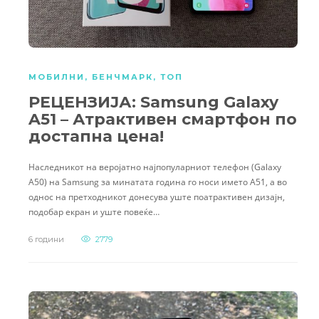
МОБИЛНИ
,
БЕНЧМАРК
,
ТОП
РЕЦЕНЗИЈА: Samsung Galaxy
A51 – Атрактивен смартфон по
достапна цена!
Наследникот на веројатно најпопуларниот телефон (Galaxy
A50) на Samsung за минатата година го носи името A51, а во
однос на претходникот донесува уште поатрактивен дизајн,
подобар екран и уште повеќе…
6 години
2779