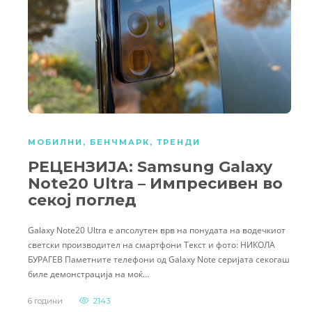
МОБИЛНИ
,
БЕНЧМАРК
,
ТРЕНДИ
РЕЦЕНЗИЈА: Samsung Galaxy
Note20 Ultra – Импресивен во
секој поглед
Galaxy Note20 Ultra е апсолутен врв на понудата на водечкиот
светски производител на смартфони Текст и фото: НИКОЛА
БУРАГЕВ Паметните телефони од Galaxy Note серијата секогаш
биле демонстрација на моќ…
6 години
2143