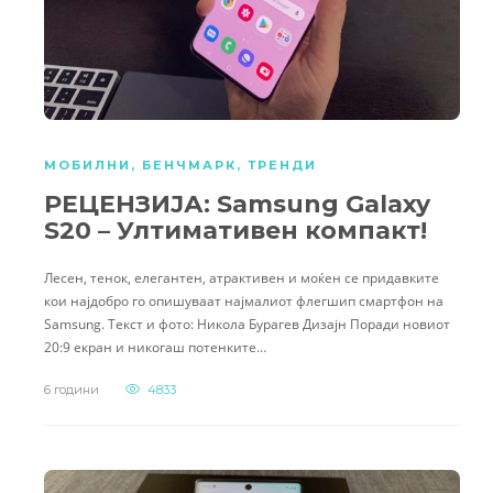
МОБИЛНИ
,
БЕНЧМАРК
,
ТРЕНДИ
РЕЦЕНЗИЈА: Samsung Galaxy
S20 – Ултимативен компакт!
Лесен, тенок, елегантен, атрактивен и моќен се придавките
кои најдобро го опишуваат најмалиот флегшип смартфон на
Samsung. Текст и фото: Никола Бурагев Дизајн Поради новиот
20:9 екран и никогаш потенките…
6 години
4833