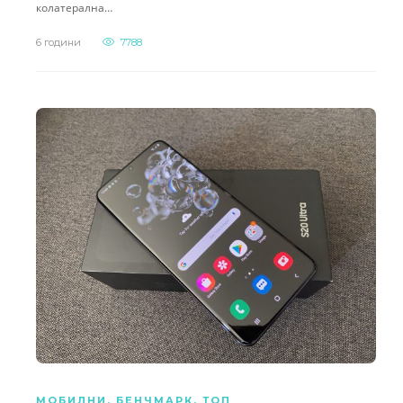
колатерална…
6 години
7788
МОБИЛНИ
,
БЕНЧМАРК
,
ТОП