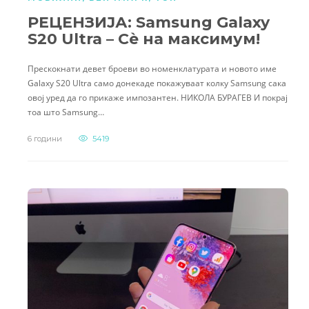
РЕЦЕНЗИЈА: Samsung Galaxy
S20 Ultra – Сè на максимум!
Прескокнати девет броеви во номенклатурата и новото име
Galaxy S20 Ultra само донекаде покажуваат колку Samsung сака
овој уред да го прикаже импозантен. НИКОЛА БУРАГЕВ И покрај
тоа што Samsung…
6 години
5419