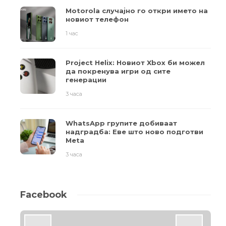
Motorola случајно го откри името на
новиот телефон
1 час
Project Helix: Новиот Xbox би можел
да покренува игри од сите
генерации
3 часа
WhatsApp групите добиваат
надградба: Еве што ново подготви
Meta
3 часа
Facebook