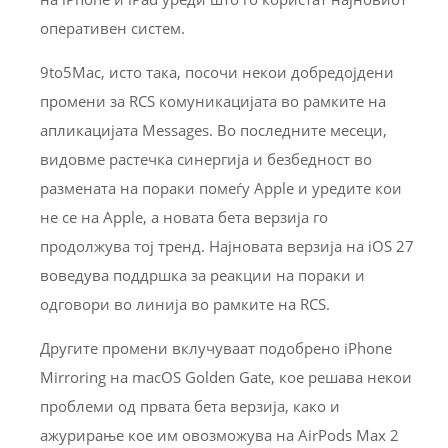
оперативен систем.
9to5Mac, исто така, посочи некои добредојдени
промени за RCS комуникацијата во рамките на
апликацијата Messages. Во последните месеци,
видовме растечка синергија и безбедност во
размената на пораки помеѓу Apple и уредите кои
не се на Apple, а новата бета верзија го
продолжува тој тренд. Најновата верзија на iOS 27
воведува поддршка за реакции на пораки и
одговори во линија во рамките на RCS.
Другите промени вклучуваат подобрено iPhone
Mirroring на macOS Golden Gate, кое решава некои
проблеми од првата бета верзија, како и
ажурирање кое им овозможува на AirPods Max 2