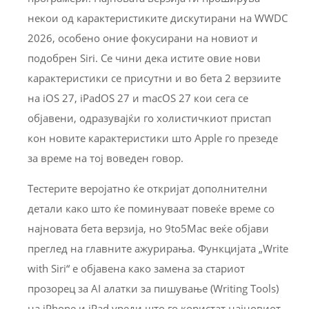
некои од карактеристиките дискутирани на WWDC
2026, особено оние фокусирани на новиот и
подобрен Siri. Се чини дека истите овие нови
карактеристики се присутни и во бета 2 верзиите
на iOS 27, iPadOS 27 и macOS 27 кои сега се
објавени, одразувајќи го холистичкиот пристап
кон новите карактеристики што Apple го презеде
за време на тој воведен говор.
Тестерите веројатно ќе откријат дополнителни
детали како што ќе поминуваат повеќе време со
најновата бета верзија, но 9to5Mac веќе објави
преглед на главните ажурирања. Функцијата „Write
with Siri“ е објавена како замена за стариот
прозорец за AI алатки за пишување (Writing Tools)
на iPhone и iPad уреди што го користат најновиот