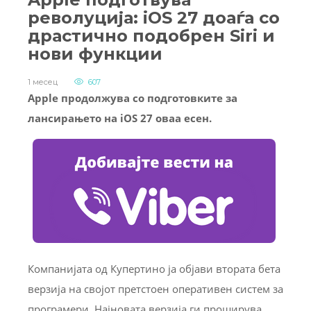
револуција: iOS 27 доаѓа со
драстично подобрен Siri и
нови функции
1 месец
607
Apple продолжува со подготовките за
лансирањето на iOS 27 оваа есен.
Компанијата од Купертино ја објави втората бета
верзија на својот претстоен оперативен систем за
програмери. Најновата верзија ги проширува