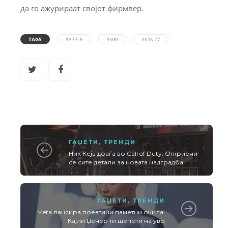
да го ажурираат својот фирмвер.
TAGS
#APPLE
#SIRI
#IOS 27
ГАЏЕТИ
,
ТРЕНДИ
Ник Кејџ доаѓа во Call of Duty: Откриени
се сите детали за новата надградба
ГАЏЕТИ
,
ТРЕНДИ
Meta лансира поевтини паметни очила:
Кајли Џенер ти шепоти на уво