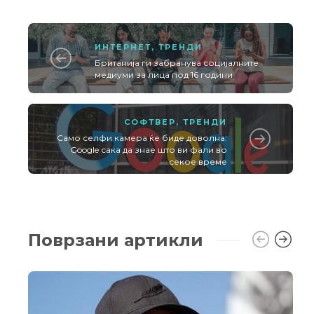
ИНТЕРНЕТ
,
ТРЕНДИ
Британија ги забранува социјалните
медиуми за лица под 16 години
СОФТВЕР
,
ТРЕНДИ
Само селфи камера ќе биде доволна:
Google сака да знае што ви фали во
секое време
Поврзани артикли