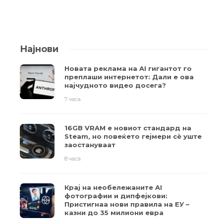
Најнови
Новата реклама на AI гигантот го
преплаши интернетот: Дали е ова
најчудното видео досега?
7 часа
16GB VRAM е новиот стандард на
Steam, но повеќето гејмери ​​сè уште
заостануваат
8 часа
Крај на необележаните AI
фотографии и дипфејкови:
Пристигнаа нови правила на ЕУ –
казни до 35 милиони евра