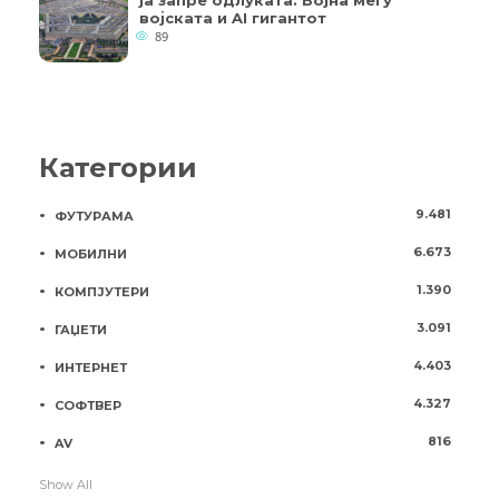
ја запре одлуката: Војна меѓу
војската и AI гигантот
89
Категории
9.481
ФУТУРАМА
6.673
МОБИЛНИ
1.390
КОМПЈУТЕРИ
3.091
ГАЏЕТИ
4.403
ИНТЕРНЕТ
4.327
СОФТВЕР
816
AV
Show All