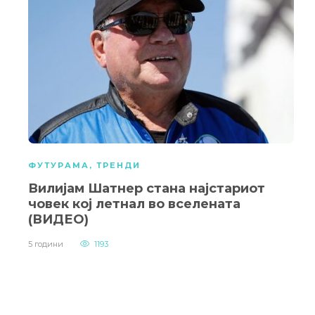
ФУТУРАМА
,
ТРЕНДИ
Вилијам Шатнер стана најстариот
човек кој летнал во вселената
(ВИДЕО)
5 години
1193