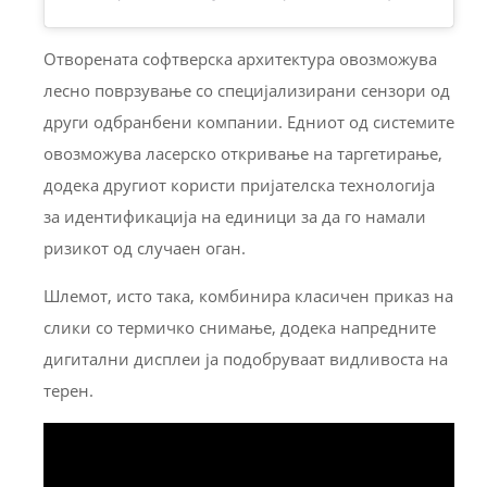
Отворената софтверска архитектура овозможува
лесно поврзување со специјализирани сензори од
други одбранбени компании. Едниот од системите
овозможува ласерско откривање на таргетирање,
додека другиот користи пријателска технологија
за идентификација на единици за да го намали
ризикот од случаен оган.
Шлемот, исто така, комбинира класичен приказ на
слики со термичко снимање, додека напредните
дигитални дисплеи ја подобруваат видливоста на
терен.