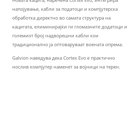
напојување, кабли за податоци и компјутерска
обработка директно во самата структура на
кацигата, елиминирајќи ги гломазните додатоци и
големиот број надворешни кабли кои
традиционално ја оптоваруваат воената опрема.
Galvion наведува дека Cortex Evo е практично
нослив компјутер наменет за војници на терен.