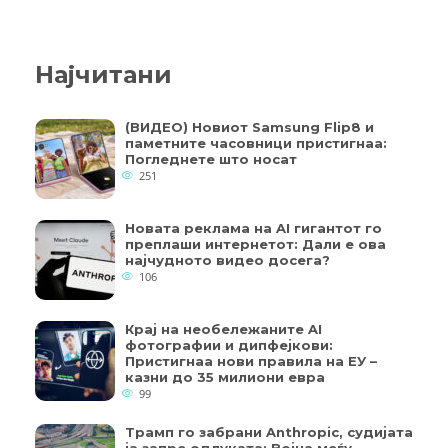
Најчитани
(ВИДЕО) Новиот Samsung Flip8 и
паметните часовници пристигнаа:
Погледнете што носат
251
Новата реклама на AI гигантот го
преплаши интернетот: Дали е ова
најчудното видео досега?
106
Крај на необележаните AI
фотографии и дипфејкови:
Пристигнаа нови правила на ЕУ –
казни до 35 милиони евра
99
Трамп го забрани Anthropic, судијата