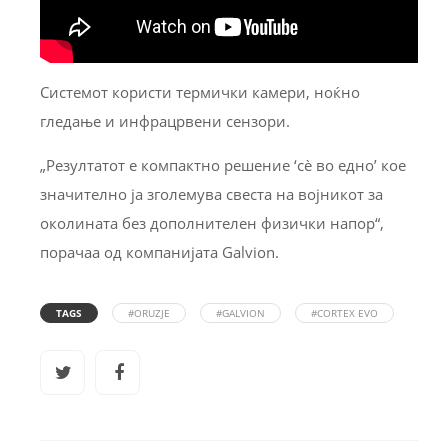
Системот користи термички камери, ноќно
гледање и инфрацрвени сензори.
„Резултатот е компактно решение ‘сè во едно’ кое
значително ја зголемува свеста на војникот за
околината без дополнителен физички напор“,
порачаа од компанијата Galvion.
TAGS
#ORUZJE
#GALVION
#CORTEX EVO