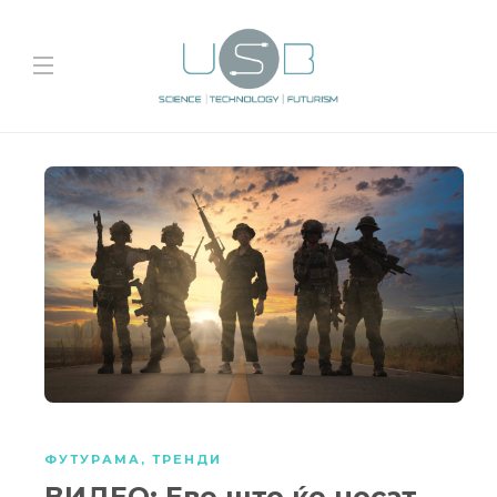
ФУТУРАМА
,
ТРЕНДИ
ВИДЕО: Еве што ќе носат