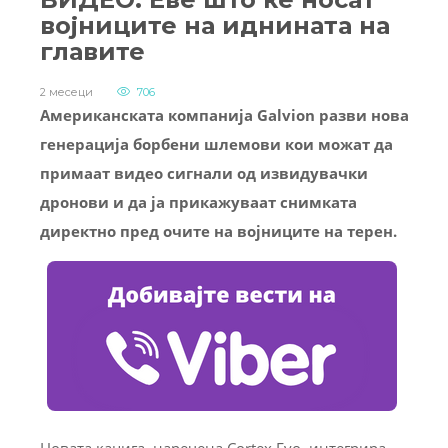
војниците на иднината на
главите
2 месеци
706
Американската компанија Galvion разви нова
генерација борбени шлемови кои можат да
примаат видео сигнали од извидувачки
дронови и да ја прикажуваат снимката
директно пред очите на војниците на терен.
Новата кацига, наречена Cortex Evo, интегрира