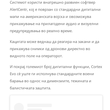
Системот користи внатрешно развиен софтвер
AlertCentr, кој е поврзан со стандардни дигитални
мапи на американската војска и овозможува
прикажување на прилагодени аудио и визуелни
предупредувања во реално време.
Кацигата може веднаш да реагира на закани и да
прикажува снимки од дронови директно во
видното поле на операторот.
И покрај големиот број дигитални функции, Cortex
Evo сè уште ги исполнува стандардните воени
барања во однос на димензиите, тежината и
балистичката заштита.