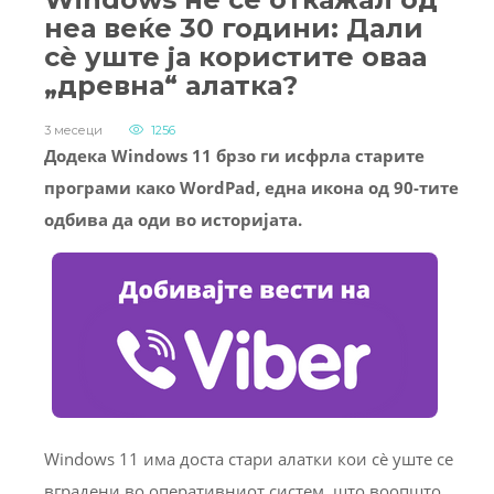
неа веќе 30 години: Дали
сè уште ја користите оваа
„древна“ алатка?
3 месеци
1256
Додека Windows 11 брзо ги исфрла старите
програми како WordPad, една икона од 90-тите
одбива да оди во историјата.
Windows 11 има доста стари алатки кои сè уште се
вградени во оперативниот систем, што воопшто