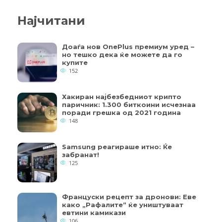
Најчитани
Доаѓа нов OnePlus премиум уред –
но тешко дека ќе можете да го
купите
152
Хакиран најбезбедниот крипто
паричник: 1.300 биткоини исчезнаа
поради грешка од 2021 година
148
Samsung реагираше итно: Ќе
забранат!
125
Француски рецепт за дронови: Еве
како „Рафалите“ ќе уништуваат
евтини камикази
106