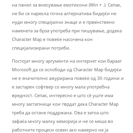
на панел за внесување емотикони (Win + .). Сепак,
не би се нарекла точна алтернатива бидејќи не
нуди многу специјални знаци и е првенствено
наменета за брза употреба при пишување, додека
Character Map е повеќе насочена кон
специјализирани потреби.
Постојат многу аргументи на интернет кои бараат
Microsoft да се ослободи од Character Map бидејќи
не е значително ажурирана повеќе од 30 години и
е застарен софтвер со многу мала употребна
вредност. Сепак, интересно е што сè уште има
многу застапници кои тврдат дека Character Map
треба да остане поддржана. Ова е затоа што
зафаќа многу малку меморија и не се меша во
работните процеси освен ако намерно не ја