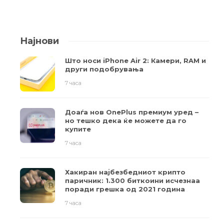
Најнови
Што носи iPhone Air 2: Камери, RAM и
други подобрувања
7 часа
Доаѓа нов OnePlus премиум уред –
но тешко дека ќе можете да го
купите
7 часа
Хакиран најбезбедниот крипто
паричник: 1.300 биткоини исчезнаа
поради грешка од 2021 година
7 часа