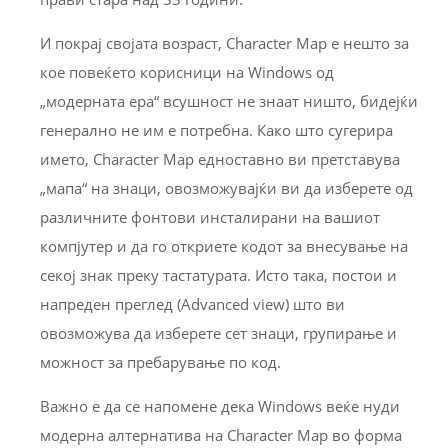
И покрај својата возраст, Character Map е нешто за
кое повеќето корисници на Windows од
„модерната ера“ всушност не знаат ништо, бидејќи
генерално не им е потребна. Како што сугерира
името, Character Map едноставно ви претставува
„мапа“ на знаци, овозможувајќи ви да изберете од
различните фонтови инсталирани на вашиот
компјутер и да го откриете кодот за внесување на
секој знак преку тастатурата. Исто така, постои и
напреден преглед (Advanced view) што ви
овозможува да изберете сет знаци, групирање и
можност за пребарување по код.
Важно е да се напомене дека Windows веќе нуди
модерна алтернатива на Character Map во форма