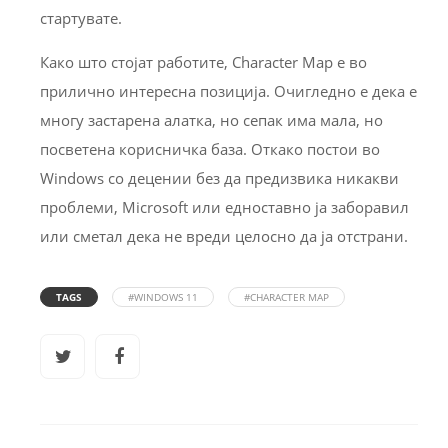
стартувате.
Како што стојат работите, Character Map е во
прилично интересна позиција. Очигледно е дека е
многу застарена алатка, но сепак има мала, но
посветена корисничка база. Откако постои во
Windows со децении без да предизвика никакви
проблеми, Microsoft или едноставно ја заборавил
или сметал дека не вреди целосно да ја отстрани.
TAGS
#WINDOWS 11
#CHARACTER MAP