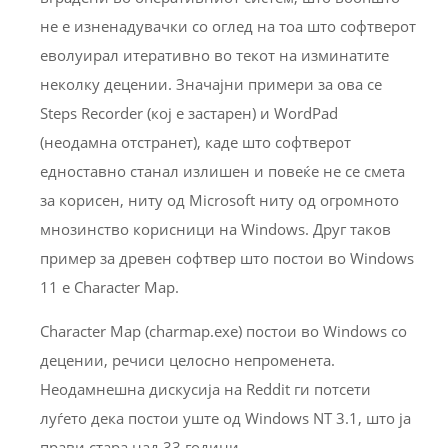
не е изненадувачки со оглед на тоа што софтверот
еволуирал итеративно во текот на изминатите
неколку децении. Значајни примери за ова се
Steps Recorder (кој е застарен) и WordPad
(неодамна отстранет), каде што софтверот
едноставно станал излишен и повеќе не се смета
за корисен, ниту од Microsoft ниту од огромното
мнозинство корисници на Windows. Друг таков
пример за древен софтвер што постои во Windows
11 е Character Map.
Character Map (charmap.exe) постои во Windows со
децении, речиси целосно непроменета.
Неодамнешна дискусија на Reddit ги потсети
луѓето дека постои уште од Windows NT 3.1, што ја
прави стара над 33 години.