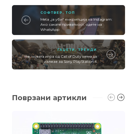
СОФТВЕР
,
ТОП
Meta „ја уби“ енкрипција на Instagram:
Ако сакате приватност, одете на
WhatsApp
ГАЏЕТИ
,
ТРЕНДИ
Не, новата игра од Call of Duty нема да
излезе за Sony PlayStation 4
Поврзани артикли