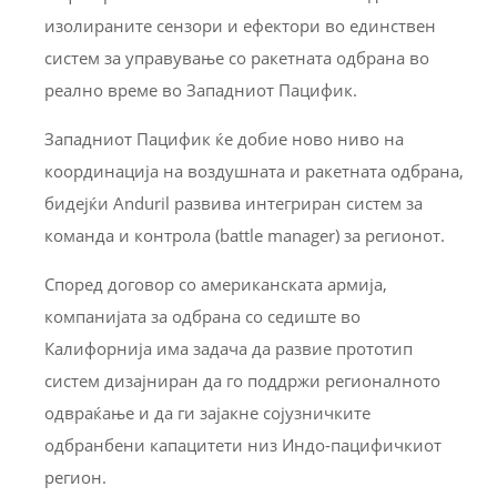
изолираните сензори и ефектори во единствен
систем за управување со ракетната одбрана во
реално време во Западниот Пацифик.
Западниот Пацифик ќе добие ново ниво на
координација на воздушната и ракетната одбрана,
бидејќи Anduril развива интегриран систем за
команда и контрола (battle manager) за регионот.
Според договор со американската армија,
компанијата за одбрана со седиште во
Калифорнија има задача да развие прототип
систем дизајниран да го поддржи регионалното
одвраќање и да ги зајакне сојузничките
одбранбени капацитети низ Индо-пацифичкиот
регион.