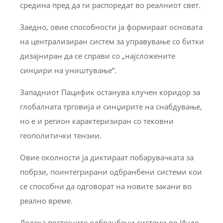
средина пред да ги распоредат во реалниот свет.
Заедно, овие способности ја формираат основата
на централизиран систем за управување со битки
дизајниран да се справи со „најсложените
синџири на уништување“.
Западниот Пацифик останува клучен коридор за
глобалната трговија и синџирите на снабдување,
но е и регион карактеризиран со тековни
геополитички тензии.
Овие околности ја диктираат побарувачката за
побрзи, поинтегрирани одбранбени системи кои
се способни да одговорат на новите закани во
реално време.
Додека постојните одбранбени системи во Индо-