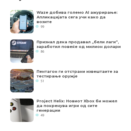
Waze добива големо AI ажурирање:
Апликацијата сега учи како да
возите
99
Признал дека продавал „бели лаги“,
заработил повеќе од милион долари
86
Пентагон ги отстрани извештаите за
тестирање оружје
51
Project Helix: Новиот Xbox би можел
да покренува игри од сите
генерации
49