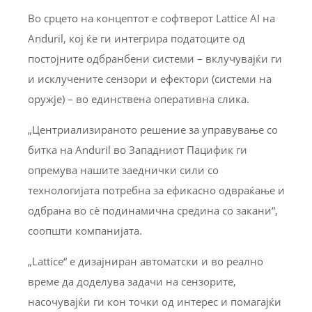
Во срцето на концептот е софтверот Lattice AI на
Anduril, кој ќе ги интегрира податоците од
постојните одбранбени системи – вклучувајќи ги
и исклучените сензори и ефектори (системи на
оружје) – во единствена оперативна слика.
„Центриализираното решение за управување со
битка на Anduril во Западниот Пацифик ги
опремува нашите заеднички сили со
технологијата потребна за ефикасно одвраќање и
одбрана во сè подинамична средина со закани“,
соопшти компанијата.
„Lattice“ е дизајниран автоматски и во реално
време да доделува задачи на сензорите,
насочувајќи ги кон точки од интерес и помагајќи