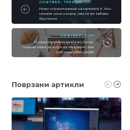
СОФТВЕР
,
ТРЕНДИ
Ново ограничување на мрежата X: Ако
немате сина ознака, ова ќе ве забави
брутално
СОФТВЕР
,
ТОП
Голема промена доаѓа во Gmail:
Повеќе нема да мора да пишувате, еве
што подготви Google
Поврзани артикли