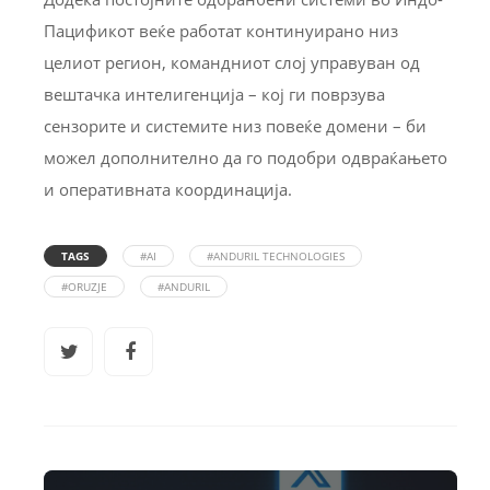
Пацификот веќе работат континуирано низ
целиот регион, командниот слој управуван од
вештачка интелигенција – кој ги поврзува
сензорите и системите низ повеќе домени – би
можел дополнително да го подобри одвраќањето
и оперативната координација.
TAGS
#AI
#ANDURIL TECHNOLOGIES
#ORUZJE
#ANDURIL