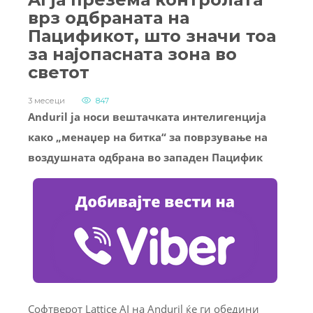
врз одбраната на
Пацификот, што значи тоа
за најопасната зона во
светот
3 месеци
847
Anduril ја носи вештачката интелигенција
како „менаџер на битка“ за поврзување на
воздушната одбрана во западен Пацифик
Софтверот Lattice AI на Anduril ќе ги обедини