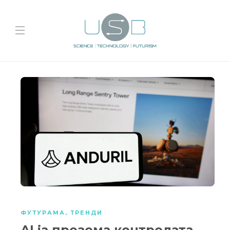
ФУТУРАМА
,
ТРЕНДИ
AI ја презема контролата