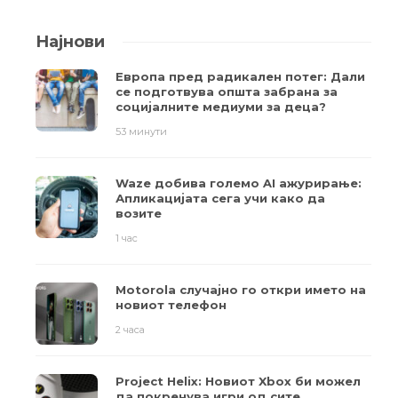
Најнови
Европа пред радикален потег: Дали
се подготвува општа забрана за
социјалните медиуми за деца?
53 минути
Waze добива големо AI ажурирање:
Апликацијата сега учи како да
возите
1 час
Motorola случајно го откри името на
новиот телефон
2 часа
Project Helix: Новиот Xbox би можел
да покренува игри од сите