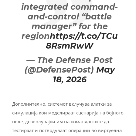
integrated command-
and-control “battle
manager” for the
region
https://t.co/TCu
8RsmRwW
— The Defense Post
(@DefensePost)
May
18, 2026
Дополнително, системот вклучува алатки за
симулација кои моделираат сценарија на бојното
поле, дозволувајќи им на командантите да
тестираат и потврдуваат операции во виртуелна