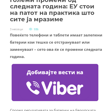
следната година: ЕУ стои
на патот на практика што
сите ја мразиме
3 месеци
936
Повеќето телефони и таблети имаат залепени
батерии кои тешко се отстрануваат или
заменуваат – сето ова ќе се промени следната
година.
Според регулативата за батерии на Европската