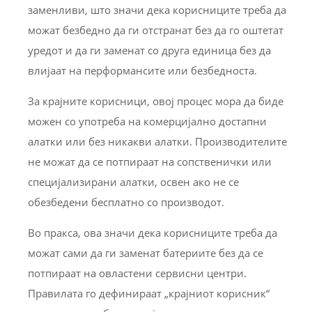
заменливи, што значи дека корисниците треба да
можат безбедно да ги отстранат без да го оштетат
уредот и да ги заменат со друга единица без да
влијаат на перформансите или безбедноста.
За крајните корисници, овој процес мора да биде
можен со употреба на комерцијално достапни
алатки или без никакви алатки. Производителите
не можат да се потпираат на сопственички или
специјализирани алатки, освен ако не се
обезбедени бесплатно со производот.
Во пракса, ова значи дека корисниците треба да
можат сами да ги заменат батериите без да се
потпираат на овластени сервисни центри.
Правилата го дефинираат „крајниот корисник“