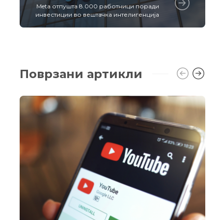
Meta отпушта 8.000 работници поради
инвестиции во вештачка интелигенција
Поврзани артикли