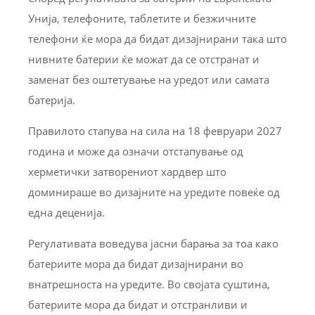
Унија, телефоните, таблетите и безжичните
телефони ќе мора да бидат дизајнирани така што
нивните батерии ќе можат да се отстранат и
заменат без оштетување на уредот или самата
батерија.
Правилото стапува на сила на 18 февруари 2027
година и може да означи отстапување од
херметички затворениот хардвер што
доминираше во дизајните на уредите повеќе од
една деценија.
Регулативата воведува јасни барања за тоа како
батериите мора да бидат дизајнирани во
внатрешноста на уредите. Во својата суштина,
батериите мора да бидат и отстранливи и