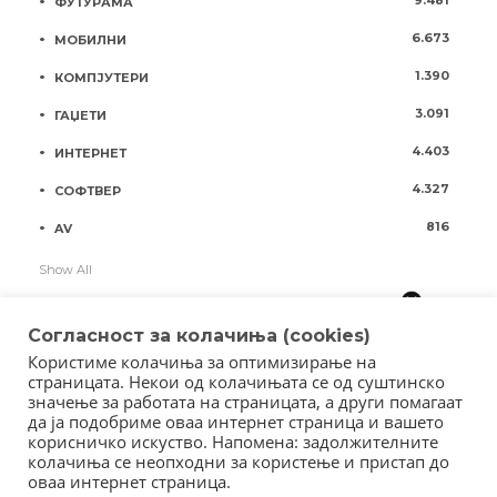
9.481
ФУТУРАМА
6.673
МОБИЛНИ
1.390
КОМПЈУТЕРИ
3.091
ГАЏЕТИ
4.403
ИНТЕРНЕТ
4.327
СОФТВЕР
816
AV
Show All
Согласност за колачиња (cookies)
Користиме колачиња за оптимизирање на
страницата. Некои од колачињата се од суштинско
значење за работата на страницата, а други помагаат
да ја подобриме оваа интернет страница и вашето
корисничко искуство. Напомена: задолжителните
колачиња се неопходни за користење и пристап до
оваа интернет страница.
Copyright © 2018 - Member of IAB Macedonia