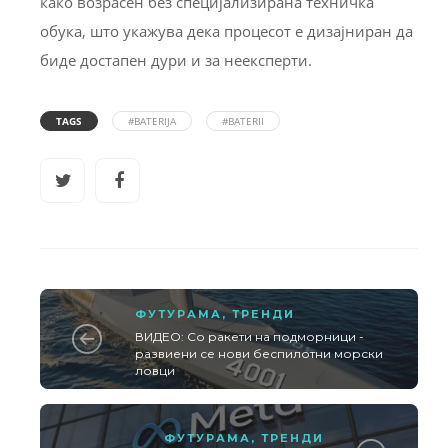
како возрасен без специјализирана техничка
обука, што укажува дека процесот е дизајниран да
биде достапен дури и за неексперти.
TAGS
#BATERIJA
#BATERII
ФУТУРАМА
,
ТРЕНДИ
ВИДЕО: Со ракети на подморници -
развиени се нови беспилотни морски
ловци
ФУТУРАМА
,
ТРЕНДИ