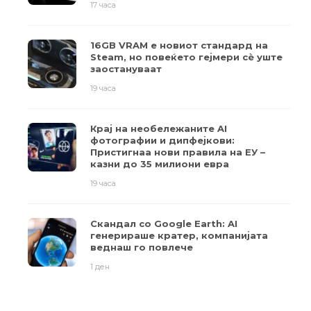
17 часа
16GB VRAM е новиот стандард на
Steam, но повеќето гејмери ​​сè уште
заостануваат
19 часа
Крај на необележаните AI
фотографии и дипфејкови:
Пристигнаа нови правила на ЕУ –
казни до 35 милиони евра
19 часа
Скандал со Google Earth: AI
генерираше кратер, компанијата
веднаш го повлече
1 ден