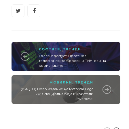
СОФТВЕР
,
ТРЕНДИ
Голем пропуст: Протекоа
телефонските броеви и ПИН-ови на
корисниците
МОБИЛНИ
,
ТРЕНДИ
(ВИДЕО) Ново издание на Motorola Edge
70: Специјална боја и кристали
Swarovski