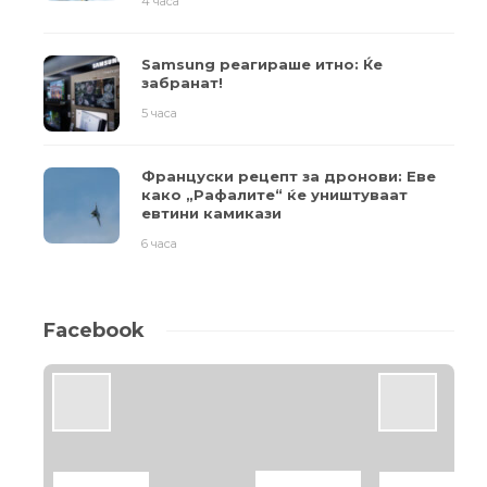
4 часа
Samsung реагираше итно: Ќе
забранат!
5 часа
Француски рецепт за дронови: Еве
како „Рафалите“ ќе уништуваат
евтини камикази
6 часа
Facebook