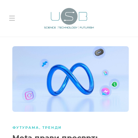
ФУТУРАМА
,
ТРЕНДИ
Meta прави пресврт: