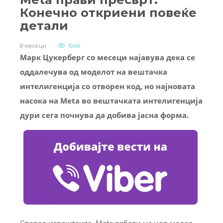
Конечно откриени повеќе
детали
8 месеци
1046
Марк Цукерберг со месеци најавува дека се
оддалечува од моделот на вештачка
интелигенција со отворен код, но најновата
насока на Meta во вештачката интелигенција
дури сега почнува да добива јасна форма.
Според извештаите, Meta работи на нов модел,