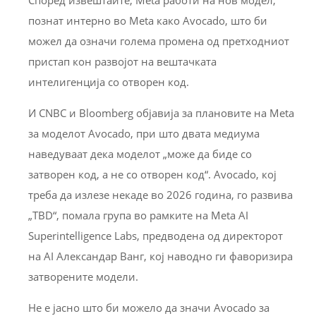
познат интерно во Meta како Avocado, што би
можел да означи голема промена од претходниот
пристап кон развојот на вештачката
интелигенција со отворен код.
И CNBC и Bloomberg објавија за плановите на Meta
за моделот Avocado, при што двата медиума
наведуваат дека моделот „може да биде со
затворен код, а не со отворен код“. Avocado, кој
треба да излезе некаде во 2026 година, го развива
„TBD“, помала група во рамките на Meta AI
Superintelligence Labs, предводена од директорот
на AI Александар Ванг, кој наводно ги фаворизира
затворените модели.
Не е јасно што би можело да значи Avocado за