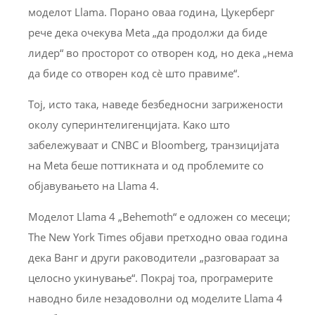
моделот Llama. Порано оваа година, Цукерберг
рече дека очекува Meta „да продолжи да биде
лидер“ во просторот со отворен код, но дека „нема
да биде со отворен код сè што правиме“.
Тој, исто така, наведе безбедносни загрижености
околу суперинтелигенцијата. Како што
забележуваат и CNBC и Bloomberg, транзицијата
на Meta беше поттикната и од проблемите со
објавувањето на Llama 4.
Моделот Llama 4 „Behemoth“ е одложен со месеци;
The New York Times објави претходно оваа година
дека Ванг и други раководители „разговараат за
целосно укинување“. Покрај тоа, програмерите
наводно биле незадоволни од моделите Llama 4