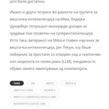
што биле достапни.
Имало и други потреси во рамките на групите за
вештачка интелигенција на Meta, бидејќи
Цукерберг потрошил милијарди долари за
градење тим посветен на суперинтелигенција.
Исто така, ветеранот на Meta и главен научник за
вештачка интелигенција, Јан Лекун, кој беше
поборник за пристапи со отворен код и скептичен
кон моделите со голем јазик (LLM), неодамна го
објави своето заминување од компанијата.
TAGS
#AI
#META
#META AI
#META AI LLAMA
#LLAMA 4
#META AI SUPERINTELLIGENCE LABS
#SUPERINTELLIGENCE LABS