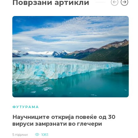
Поврзани артикли
ФУТУРАМА
Научниците открија повеќе од 30
вируси замрзнати во глечери
5 години
1083