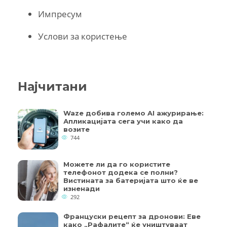
Импресум
Услови за користење
Најчитани
Waze добива големо AI ажурирање:
Апликацијата сега учи како да
возите
744
Можете ли да го користите
телефонот додека се полни?
Вистината за батеријата што ќе ве
изненади
292
Француски рецепт за дронови: Еве
како „Рафалите“ ќе уништуваат