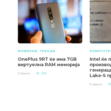
МОБИЛНИ
,
ТРЕНДИ
КОМПЈУТЕ
OnePlus 9RT ќе има 7GB
Intel ќе
виртуелна RAM меморија
производ
генераци
5 години
1128
Lake-S 
6 години