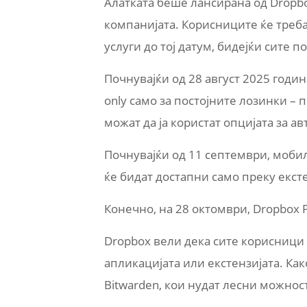
Алатката беше лансирана од Dropbo
компанијата. Корисниците ќе треба
услуги до тој датум, бидејќи сите 
Почнувајќи од 28 август 2025 годин
only само за постојните лозинки – 
можат да ја користат опцијата за 
Почнувајќи од 11 септември, мобил
ќе бидат достапни само преку екст
Конечно, на 28 октомври, Dropbox 
Dropbox вели дека сите корисници 
апликацијата или екстензијата. Ка
Bitwarden, кои нудат лесни можнос