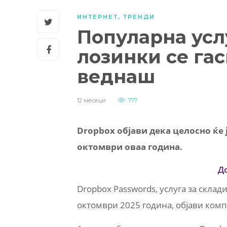
ИНТЕРНЕТ
,
ТРЕНДИ
Популарна усл
лозинки се гас
веднаш
12 месеци
777
Dropbox објави дека целосно ќе ј
октомври оваа година.
Д
Dropbox Passwords, услуга за склад
октомври 2025 година, објави комп