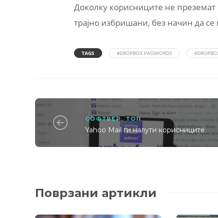
Доколку корисниците не преземат 
трајно избришани, без начин да се 
TAGS
#DROPBOX PASSWORDS
#DROPBO
СОФТВЕР
,
ТОП
Yahoo Mail ги налути корисниците
Поврзани артикли