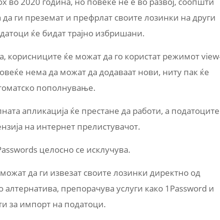
x во 2020 година, но повеќе не е во развој, соопшти
 да ги преземат и префрлат своите лозинки на други
податоци ќе бидат трајно избришани.
а, корисниците ќе можат да го користат режимот view
повеќе нема да можат да додаваат нови, ниту пак ќе
автоматско пополнување.
ната апликација ќе престане да работи, а податоците
ензија на интернет прелистувачот.
Passwords целосно се исклучува.
можат да ги извезат своите лозинки директно од
ко алтернатива, препорачува услуги како 1Password и
ти за импорт на податоци.