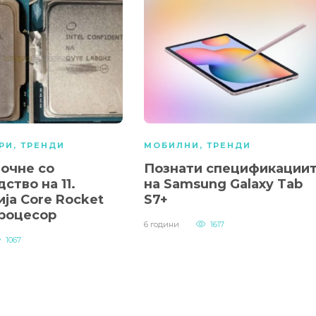
РИ
,
ТРЕНДИ
МОБИЛНИ
,
ТРЕНДИ
 почне со
Познати спецификации
ство на 11.
на Samsung Galaxy Tab
ја Core Rocket
S7+
процесор
6 години
1617
1067