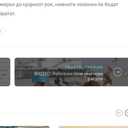
мерки до крајниот рок, нивните лозинки ќе бидат
вратат.
X
ГАЏЕТИ
,
ТРЕНДИ
ВИДЕО: Роботско куче има нова
работа