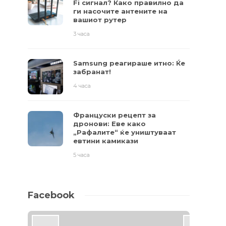
Fi сигнал? Како правилно да
ги насочите антените на
вашиот рутер
3 часа
Samsung реагираше итно: Ќе
забранат!
4 часа
Француски рецепт за
дронови: Еве како
„Рафалите“ ќе уништуваат
евтини камикази
5 часа
Facebook