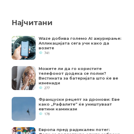
Најчитани
Waze добива големо AI ажурирање:
Апликацијата сега учи како да
возите
741
Можете ли да го користите
телефонот додека се полни?
Вистината за батеријата што ќе ве
изненади
277
Француски рецепт за дронови: Еве
како „Рафалите“ ќе уништуваат
евтини камикази
178
Европа пред радикален потег: