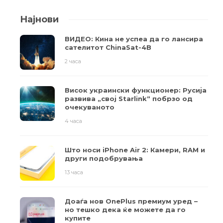
Најнови
ВИДЕО: Кина не успеа да го лансира
сателитот ChinaSat-4B
2 часа
Висок украински функционер: Русија
развива „свој Starlink“ побрзо од
очекуваното
4 часа
Што носи iPhone Air 2: Камери, RAM и
други подобрувања
13 часа
Доаѓа нов OnePlus премиум уред –
но тешко дека ќе можете да го
купите