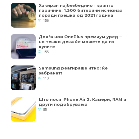
Хакиран најбезбедниот крипто
паричник: 1.300 биткоини исчезнаа
поради грешка од 2021 година
156
Доаѓа нов OnePlus премиум уред –
но тешко дека ќе можете да го
купите
155
Samsung реагираше итно: Ќе
забранат!
113
Што носи iPhone Air 2: Камери, RAM и
други подобрувања
85