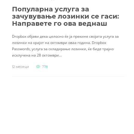
Популарна услуга за
зачувување лозинки се гаси:
Направете го ова веднаш
Dropbox објави дека целосно ќе ја прекине својата услуга за
лозинки на крајот на октомври оваа година. Dropbox
Passwords, услуга за складирање лозинки, ќе биде трајно
исклучена на 28 октомври…
12 месеци
778