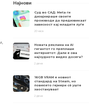
Најнови
Суд во САД: Meta ги
дизајнираше своите
производи да предизвикаат
зависност кај младите луѓе
20 часа
и,
Новата реклама на AI
гигантот го преплаши
интернетот: Дали е ова
најчудното видео досега?
2 дена
16GB VRAM е новиот
стандард на Steam, но
повеќето гејмери ​​сè уште
заостануваат
2 дена