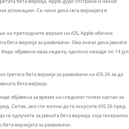
ретата бета верзија, Apple дури отстрани и некои
ени апликации. Се чини дека сега верзијата е
ње на претходните верзии на iOS, Apple обично
ата бета верзија за развивачи. Ова значи дека јавната
а биде објавена оваа недела, односно некаде по 14 јул
рно третата бета верзија за развивачи на iOS 26 за да
јавната бета верзија.
биде објавена за време на следниот голем настан за
ед. Сепак, ако сте желни да го искусите iOS 26 пред
 се одлучите за јавната бета верзија, која генерално
 бета верзијата за развивачи.