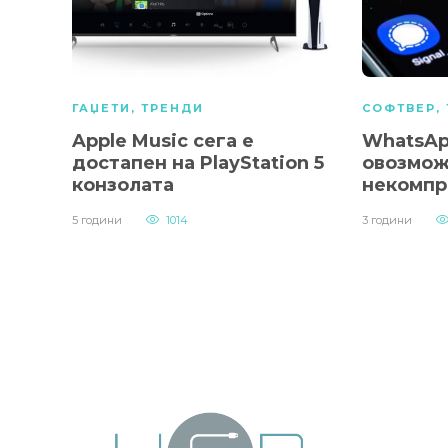
ГАЏЕТИ
,
ТРЕНДИ
СОФТВЕР
,
Apple Music сега е
WhatsAp
достапен на PlayStation 5
овозмож
конзолата
некомпр
5 години
1014
3 години