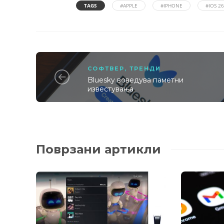
TAGS
#APPLE
#IPHONE
#IOS 26
СОФТВЕР
,
ТРЕНДИ
Bluesky воведува паметни
известувања
Поврзани артикли