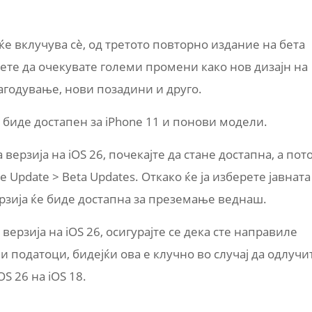
 ќе вклучува сè, од третото повторно издание на бета
жете да очекувате големи промени како нов дизајн на
илагодување, нови позадини и друго.
ќе биде достапен за iPhone 11 и понови модели.
 верзија на iOS 26, почекајте да стане достапна, а пот
re Update > Beta Updates. Откако ќе ја изберете јавната
верзија ќе биде достапна за преземање веднаш.
 верзија на iOS 26, осигурајте се дека сте направиле
и податоци, бидејќи ова е клучно во случај да одлучи
OS 26 на iOS 18.