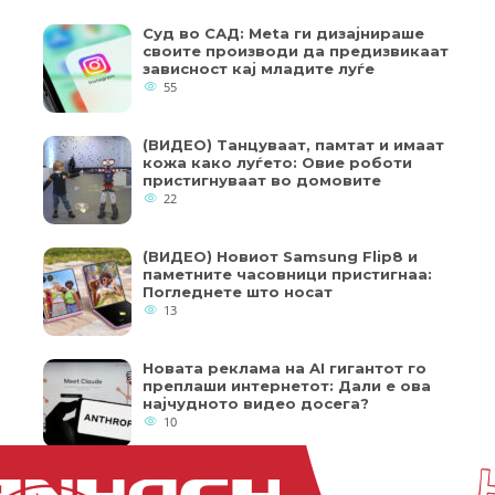
Суд во САД: Meta ги дизајнираше
своите производи да предизвикаат
зависност кај младите луѓе
55
(ВИДЕО) Танцуваат, памтат и имаат
кожа како луѓето: Овие роботи
пристигнуваат во домовите
22
(ВИДЕО) Новиот Samsung Flip8 и
паметните часовници пристигнаа:
Погледнете што носат
13
Новата реклама на AI гигантот го
преплаши интернетот: Дали е ова
најчудното видео досега?
10