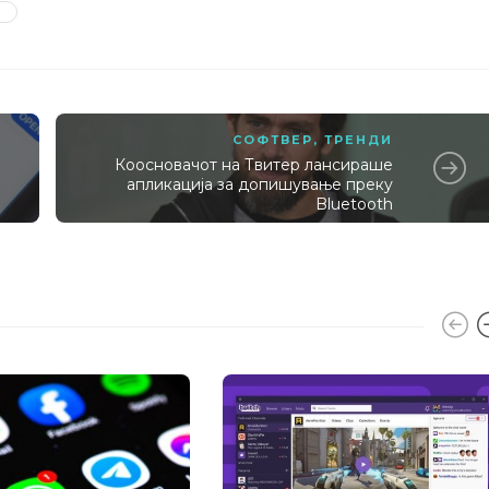
СОФТВЕР
,
ТРЕНДИ
Коосновачот на Твитер лансираше
апликација за допишување преку
Bluetooth