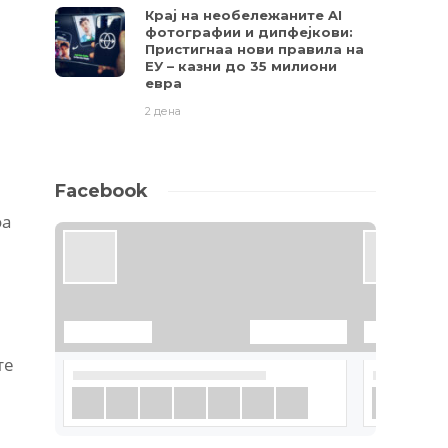
Крај на необележаните AI
фотографии и дипфејкови:
Пристигнаа нови правила на
ЕУ – казни до 35 милиони
евра
2 дена
Facebook
оа
те