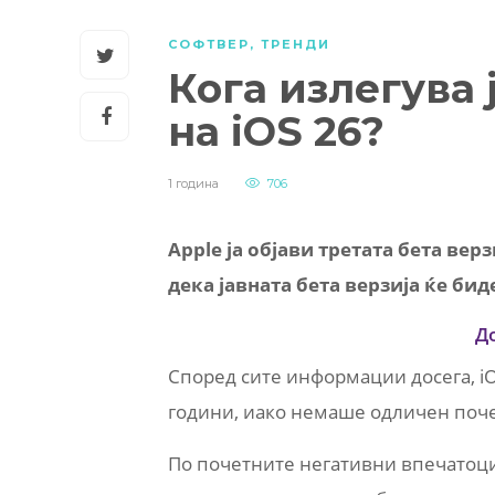
СОФТВЕР
,
ТРЕНДИ
Кога излегува 
на iOS 26?
1 година
706
Apple ја објави третата бета вер
дека јавната бета верзија ќе бид
Д
Според сите информации досега, iO
години, иако немаше одличен поче
По почетните негативни впечатоци о