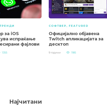
ТРЕНДИ
СОФТВЕР
,
FEATURED
p за iOS
Официјално објавена
ува испраќање
Twitch апликацијата за
есирани фајлови
десктоп
1355
9 години
1185
Најчитани