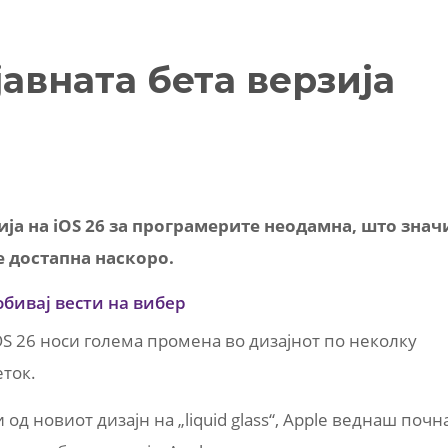
јавната бета верзија
зија на iOS 26 за програмерите неодамна, што знач
е достапна наскоро.
обивај вести на вибер
S 26 носи голема промена во дизајнот по неколку
ток.
д новиот дизајн на „liquid glass“, Apple веднаш почн