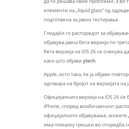
да ги решава овие проблеми, а во т
елементи на „liquid glass“ од одред
подготвена за јавно тестирање.
Гледајќи го распоредот за објавува
објавува јавна бета верзија по трет
бета верзија на iOS 26 се очекува д
како што објави
ytech
.
Apple, исто така, ќе ја објави повто
одговара на бројот на верзијата на 
Официјалната верзија на iOS 26 ќе 
iPhone, според вообичаениот распор
официјалното објавување, можете да
има помалку грешки во споредба со