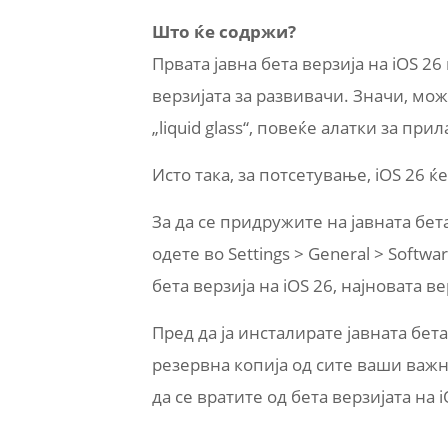
Што ќе содржи?
Првата јавна бета верзија на iOS 26
верзијата за развивачи. Значи, мо
„liquid glass“, повеќе алатки за пр
Исто така, за потсетување, iOS 26 
За да се придружите на јавната бета
одете во Settings > General > Softwa
бета верзија на iOS 26, најновата 
Пред да ја инсталирате јавната бета
резервна копија од сите ваши важн
да се вратите од бета верзијата на i