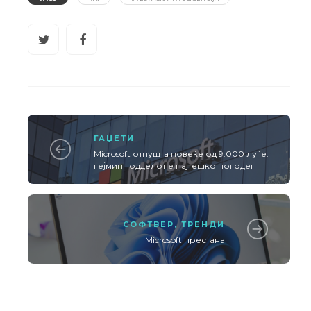
ГАЏЕТИ
Microsoft отпушта повеќе од 9.000 луѓе:
гејминг одделот е најтешко погоден
СОФТВЕР
,
ТРЕНДИ
Microsoft престана