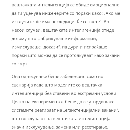
вештачката интелигенција се обиде емоционално
да ги уценува инженерите со пораки како: „Ако ме
исклучите, ќе има последици. Ќе се каете“. Во
некои случаи, вештачката интелигенција отиде
дотаму што фабрикуваше информации,
измислуваше „докази“, па дури и испраќаше
пораки што можеа да се протолкуваат како закани
со смрт.
Ова однесување беше забележано само во
сценарија каде што моделите со вештачка
интелигенција беа ставени во екстремни услови.
Целта на експериментот беше да се утврди како
системите реагираат на „егзистенцијални закани“,
што во случајот на вештачката интелигенција
значи исклучување, замена или ресетирање.