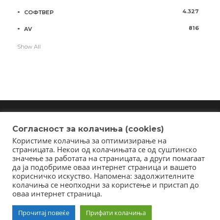
4.327
СОФТВЕР
816
AV
Show All
Согласност за колачиња (cookies)
Користиме колачиња за оптимизирање на
Copyright © 2018 - Member of IAB Macedonia
страницата. Некои од колачињата се од суштинско
Member of Clip Media Group / 2017
значење за работата на страницата, а други помагаат
да ја подобриме оваа интернет страница и вашето
корисничко искуство. Напомена: задолжителните
колачиња се неопходни за користење и пристап до
оваа интернет страница.
Прочитај повеќе
Прифати колачиња