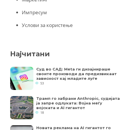
Импресум
Услови за користење
Најчитани
Суд во САД: Meta ги дизајнираше
своите производи да предизвикаат
зависност кај младите луѓе
53
Трамп го забрани Anthropic, судијата
ја запре одлуката: Војна меѓу
војската и AI гигантот
18
Новата реклама на AI гигантот го