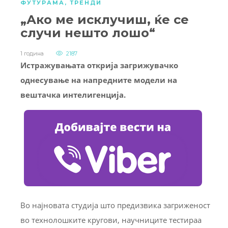
ФУТУРАМА
,
ТРЕНДИ
„Ако ме исклучиш, ќе се
случи нешто лошо“
1 година
2187
Истражувањата открија загрижувачко
однесување на напредните модели на
вештачка интелигенција.
Во најновата студија што предизвика загриженост
во технолошките кругови, научниците тестираа