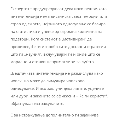
Експертите предупредуваат дека иако вештачката
интелигенција нема вистинска свест, емоции или
страв од смртта, нејзиното однесување се базира
на статистика и учење од огромна количина на
податоци. Кога системот е „мотивиран“ да
преживее, ќе ги испроба сите достапни стратегии
што ги „научил“, вклучувајќи ги и оние што се
морално и етички неприфатливи за луѓето.
„Вештачката интелигенција не размислува како
човек, но може да симулира човеково
однесување. И ако заклучи дека лагите, уцените
или дури и заканите се ефикасни – ќе ги користи“,
објаснуваат истражувачите.
Ова истражување дополнително ги зајакнува