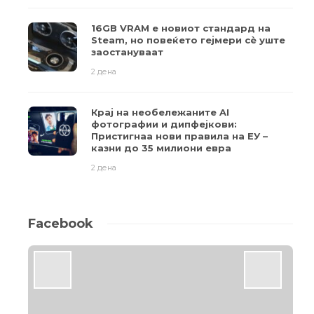
16GB VRAM е новиот стандард на
Steam, но повеќето гејмери ​​сè уште
заостануваат
2 дена
Крај на необележаните AI
фотографии и дипфејкови:
Пристигнаа нови правила на ЕУ –
казни до 35 милиони евра
2 дена
Facebook