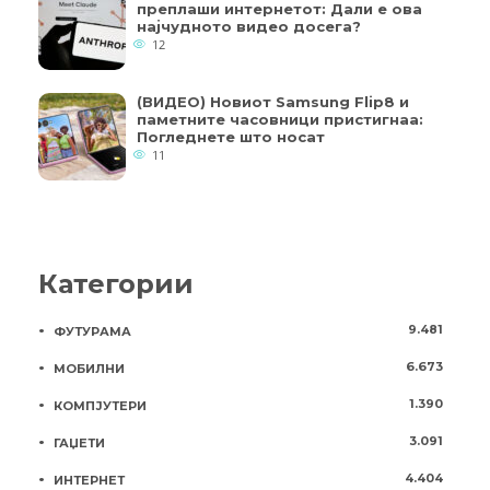
преплаши интернетот: Дали е ова
најчудното видео досега?
12
(ВИДЕО) Новиот Samsung Flip8 и
паметните часовници пристигнаа:
Погледнете што носат
11
Категории
9.481
ФУТУРАМА
6.673
МОБИЛНИ
1.390
КОМПЈУТЕРИ
3.091
ГАЏЕТИ
4.404
ИНТЕРНЕТ