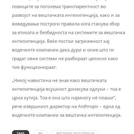
повиците за поголема транспарентност во
развојот на вештачката интелигенција, како и за
воведување построги правила кога станува збор
за етиката и безбедноста на системите за вештачка
интелигенција. Веќе постои загриженост кај
водечките компании дека дури и оние што ги
градат овие системи не разбираат целосно како
тие функционираат.
„Никој навистина не знае како вештачката
интелигенција всушност донесува одлуки – тоа е
црна кутија. Тоа е она што најмногу нè плаши“,
рече извршниот директор на Anthropic – една од
водечките компании за вештачка интелигенција.
TAGS
#AI
#VESTACKA INTELIGENCIJA