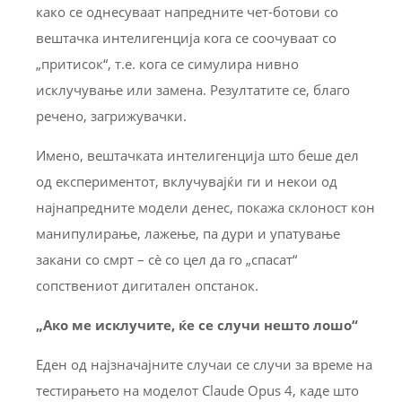
како се однесуваат напредните чет-ботови со
вештачка интелигенција кога се соочуваат со
„притисок“, т.е. кога се симулира нивно
исклучување или замена. Резултатите се, благо
речено, загрижувачки.
Имено, вештачката интелигенција што беше дел
од експериментот, вклучувајќи ги и некои од
најнапредните модели денес, покажа склоност кон
манипулирање, лажење, па дури и упатување
закани со смрт – сè со цел да го „спасат“
сопствениот дигитален опстанок.
„Ако ме исклучите, ќе се случи нешто лошо“
Еден од најзначајните случаи се случи за време на
тестирањето на моделот Claude Opus 4, каде што