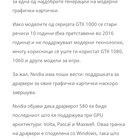
за една од најдобрите генерации на модерни
графички картички.
Иако моделите од серијата GTX 1000 се стари
речиси 10 години (беа претставени во 2016
година) и не поддржуваат модерни технологии,
многу корисници сè уште ги користат GTX 1080,
1060 и други модели за игри.
За жал, Nvidia има лоши вести: поддршката за
драјвери за овие графички картички наскоро
завршува.
Nvidia објави дека драјверот 580 ќе биде
последниот што ќе поддржува три GPU
архитектури: Volta, Pascal и Maxwell. Оваа гранка
на драјвери е споделена со Windows, така што