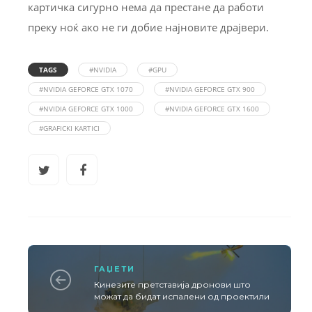
картичка сигурно нема да престане да работи
преку ноќ ако не ги добие најновите драјвери.
TAGS
#NVIDIA
#GPU
#NVIDIA GEFORCE GTX 1070
#NVIDIA GEFORCE GTX 900
#NVIDIA GEFORCE GTX 1000
#NVIDIA GEFORCE GTX 1600
#GRAFICKI KARTICI
ГАЏЕТИ
Кинезите претставија дронови што
можат да бидат испалени од проектили