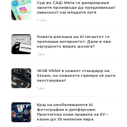
Суд во САД: Meta ги дизајнираше
своите производи да предизвикаат
зависност кај младите луѓе
4 часа
Новата реклама на AI гигантот го
преплаши интернетот: Дали е ова
најчудното видео досега?
1 ден
16GB VRAM е новиот стандард на
Steam, но повеќето гејмери ​​сè уште
заостануваат
1 ден
Крај на необележаните AI
фотографии и дипфејкови:
Пристигнаа нови правила на ЕУ –
казни до 35 милиони евра
1 ден