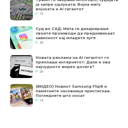
ја запре одлуката: Војна меѓу
војската и AI гигантот
73
Суд во САД: Meta ги дизајнираше
своите производи да предизвикаат
зависност кај младите луѓе
49
Новата реклама на AI гигантот го
преплаши интернетот: Дали е ова
најчудното видео досега?
26
(ВИДЕО) Новиот Samsung Flip8 и
паметните часовници пристигнаа:
Погледнете што носат
14