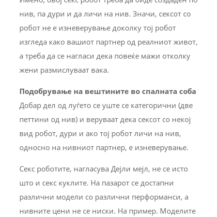
нив, па дури и да личи на нив. Значи, сексот со
робот не е изневерување доколку тој робот
изгледа како вашиот партнер од реалниот живот,
а треба да се нагласи дека повеќе мажи отколку
жени размислуваат вака.
Подобрување на вештините во спалната соба
Добар дел од луѓето се уште се категорични (две
петтини од нив) и веруваат дека сексот со некој
вид робот, дури и ако тој робот личи на нив,
односно на нивниот партнер, е изневерување.
Секс роботите, нагласува Дејли мејл, не се исто
што и секс куклите. На пазарот се достапни
различни модели со различни перформанси, а
нивните цени не се ниски. На пример. Моделите