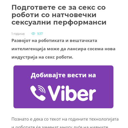
Подгответе се за секс со
роботи со натчовечки
сексуални перформанси
1 година
1017
Развојот на роботиката и вештачката
интелигенција може да лансира сосема нова
индустрија на секс роботи.
Познато е дека со текот на годините технологијата
и роботите ќе заменат многу луѓе на нивните