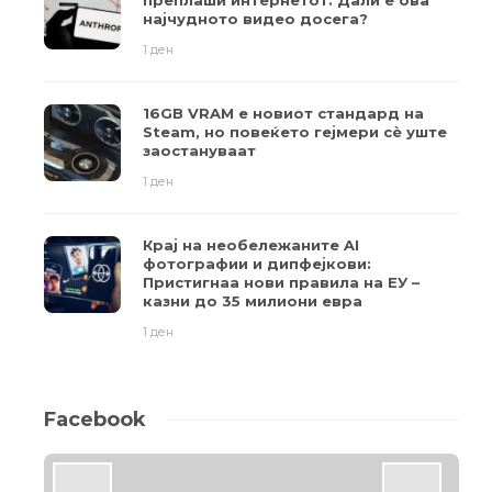
најчудното видео досега?
1 ден
16GB VRAM е новиот стандард на
Steam, но повеќето гејмери ​​сè уште
заостануваат
1 ден
Крај на необележаните AI
фотографии и дипфејкови:
Пристигнаа нови правила на ЕУ –
казни до 35 милиони евра
1 ден
Facebook