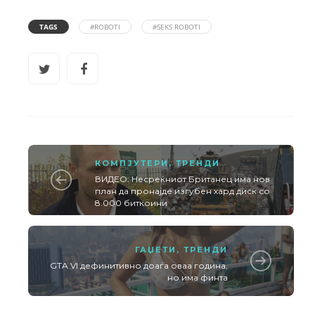
TAGS
#ROBOTI
#SEKS ROBOTI
КОМПЈУТЕРИ
,
ТРЕНДИ
ВИДЕО: Несреќниот Британец има нов
план да пронајде изгубен хард диск со
8.000 биткоини
ГАЏЕТИ
,
ТРЕНДИ
GTA VI дефинитивно доаѓа оваа година,
но има финта