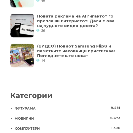
49
Новата реклама на AI гигантот го
преплаши интернетот: Дали е ова
најчудното видео досега?
26
(ВИДЕО) Новиот Samsung Flip8 и
паметните часовници пристигнаа:
Погледнете што носат
14
Категории
9.481
ФУТУРАМА
6.673
МОБИЛНИ
1.390
КОМПЈУТЕРИ