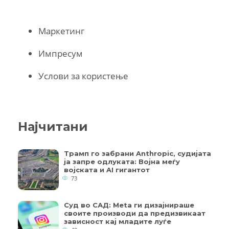
Маркетинг
Импресум
Услови за користење
Најчитани
Трамп го забрани Anthropic, судијата
ја запре одлуката: Војна меѓу
војската и AI гигантот
73
Суд во САД: Meta ги дизајнираше
своите производи да предизвикаат
зависност кај младите луѓе