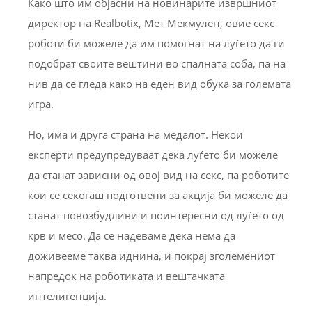
Како што им објасни на новинарите извршниот
директор на Realbotix, Мет Мекмулен, овие секс
роботи би можеле да им помогнат на луѓето да ги
подобрат своите вештини во спалната соба, па на
нив да се гледа како на еден вид обука за големата
игра.
Но, има и друга страна на медалот. Некои
експерти предупредуваат дека луѓето би можеле
да станат зависни од овој вид на секс, па роботите
кои се секогаш подготвени за акција би можеле да
станат повозбудливи и поинтересни од луѓето од
крв и месо. Да се ​​надеваме дека нема да
доживееме таква иднина, и покрај зголемениот
напредок на роботиката и вештачката
интелигенција.