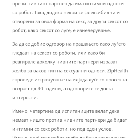
пречи нивниот партнер да има интимни односи
со робот. Така, додека некои се флексибилни и
отворени за оваа форма на секс, за други сексот со
робот, како сексот со луѓе, е изневерување.
За да се добие одговор на прашањето како луѓето
гледаат на сексот со роботи, или како би
реагирале доколку нивните партнери изразат
желба за ваков тип на сексуални односи, ZipHealth
спроведе истражување на илјада луѓе со просечна
возраст од 40 години, а одговорите се доста
интересни.
Имено, четвртина од испитаниците велат дека
немаат ништо против нивните партнери да бидат
интимни со секс роботи, но под еден услов.
Имено, овој секс робот треба да биде создаден по