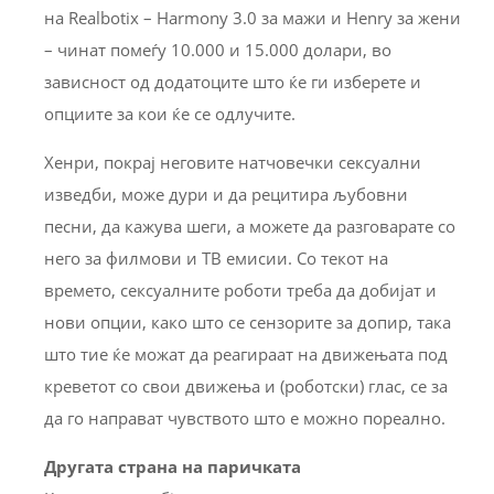
на Realbotix – Harmony 3.0 за мажи и Henry за жени
– чинат помеѓу 10.000 и 15.000 долари, во
зависност од додатоците што ќе ги изберете и
опциите за кои ќе се одлучите.
Хенри, покрај неговите натчовечки сексуални
изведби, може дури и да рецитира љубовни
песни, да кажува шеги, а можете да разговарате со
него за филмови и ТВ емисии. Со текот на
времето, сексуалните роботи треба да добијат и
нови опции, како што се сензорите за допир, така
што тие ќе можат да реагираат на движењата под
креветот со свои движења и (роботски) глас, се за
да го направат чувството што е можно пореално.
Другата страна на паричката