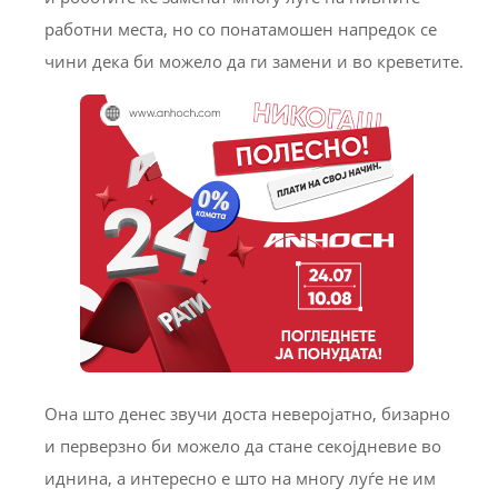
работни места, но со понатамошен напредок се
чини дека би можело да ги замени и во креветите.
Она што денес звучи доста неверојатно, бизарно
и перверзно би можело да стане секојдневие во
иднина, а интересно е што на многу луѓе не им