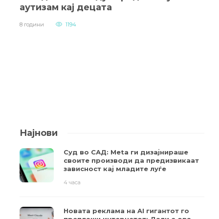
аутизам кај децата
8 години
1194
Најнови
Суд во САД: Meta ги дизајнираше
своите производи да предизвикаат
зависност кај младите луѓе
4 часа
Новата реклама на AI гигантот го
преплаши интернетот: Дали е ова