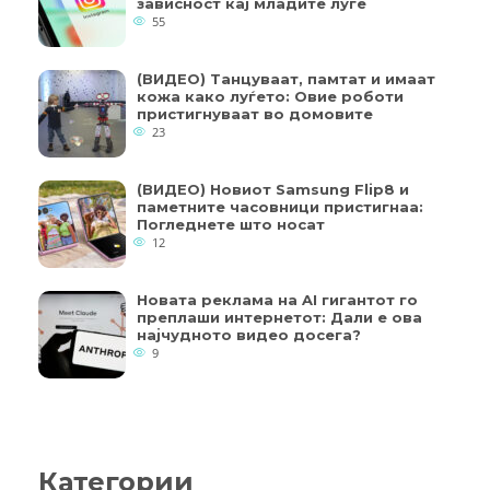
зависност кај младите луѓе
55
(ВИДЕО) Танцуваат, памтат и имаат
кожа како луѓето: Овие роботи
пристигнуваат во домовите
23
(ВИДЕО) Новиот Samsung Flip8 и
паметните часовници пристигнаа:
Погледнете што носат
12
Новата реклама на AI гигантот го
преплаши интернетот: Дали е ова
најчудното видео досега?
9
Категории