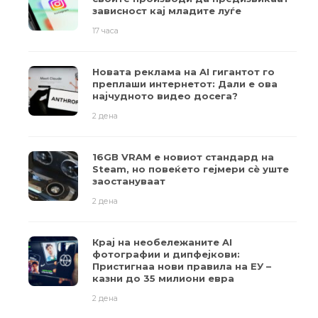
зависност кај младите луѓе
17 часа
Новата реклама на AI гигантот го
преплаши интернетот: Дали е ова
најчудното видео досега?
2 дена
16GB VRAM е новиот стандард на
Steam, но повеќето гејмери ​​сè уште
заостануваат
2 дена
Крај на необележаните AI
фотографии и дипфејкови:
Пристигнаа нови правила на ЕУ –
казни до 35 милиони евра
2 дена