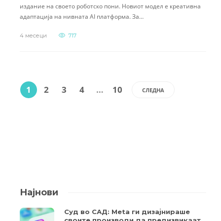
издание на своето роботско пони. Новиот модел е креативна
адаптација на нивната AI платформа. За…
4 месеци
717
1
2
3
4
…
10
СЛЕДНА
Најнови
Суд во САД: Meta ги дизајнираше
своите производи да предизвикаат