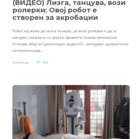
(ВИДЕО) Лизга, танцува, вози
ролерки: Овој робот е
створен за акробации
Робот кој може да лизга по мраз, да вози ролерки и да ги
менува стапалата со тркала привлече големо внимание.
Станува збор за хуманоиден модел G1, напојуван од вештачка
интелигенција,…
3 месеци
929