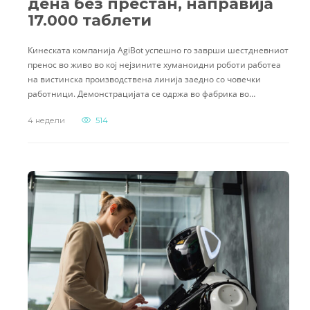
дена без престан, направија
17.000 таблети
Кинеската компанија AgiBot успешно го заврши шестдневниот
пренос во живо во кој нејзините хуманоидни роботи работеа
на вистинска производствена линија заедно со човечки
работници. Демонстрацијата се одржа во фабрика во…
4 недели
514