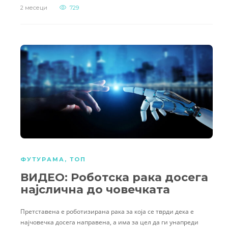
2 месеци
729
ФУТУРАМА
,
ТОП
ВИДЕО: Роботска рака досега
најслична до човечката
Претставена е роботизирана рака за која се тврди дека е
најчовечка досега направена, а има за цел да ги унапреди