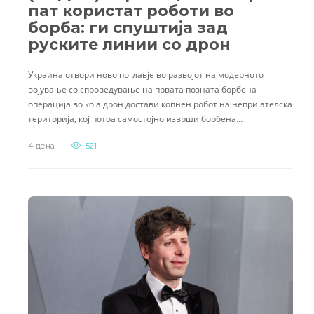
пат користат роботи во
борба: ги спуштија зад
руските линии со дрон
Украина отвори ново поглавје во развојот на модерното
војување со спроведување на првата позната борбена
операција во која дрон достави копнен робот на непријателска
територија, кој потоа самостојно изврши борбена…
4 дена
521