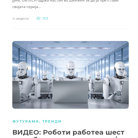
јуни, UBTECH одржа настан во Шенжен за да ја претстави
својата серија…
4 недели
703
ФУТУРАМА
,
ТРЕНДИ
ВИДЕО: Роботи работеа шест