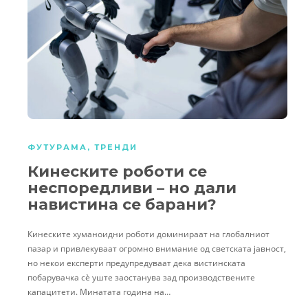
ФУТУРАМА
,
ТРЕНДИ
Кинеските роботи се
неспоредливи – но дали
навистина се барани?
Кинеските хуманоидни роботи доминираат на глобалниот
пазар и привлекуваат огромно внимание од светската јавност,
но некои експерти предупредуваат дека вистинската
побарувачка сè уште заостанува зад производствените
капацитети. Минатата година на…