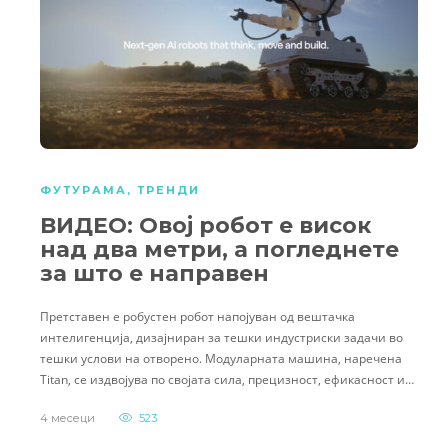
ФУТУРАМА
,
ТРЕНДИ
ВИДЕО: Овој робот е висок
над два метри, а погледнете
за што е направен
Претставен е робустен робот напојуван од вештачка
интелигенција, дизајниран за тешки индустриски задачи во
тешки услови на отворено. Модуларната машина, наречена
Titan, се издвојува по својата сила, прецизност, ефикасност и…
4 месеци
523