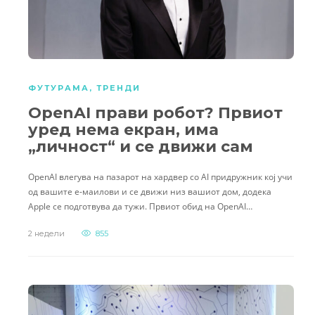
ФУТУРАМА
,
ТРЕНДИ
OpenAI прави робот? Првиот
уред нема екран, има
„личност“ и се движи сам
OpenAI влегува на пазарот на хардвер со AI придружник кој учи
од вашите е-маилови и се движи низ вашиот дом, додека
Apple се подготвува да тужи. Првиот обид на OpenAI…
2 недели
855