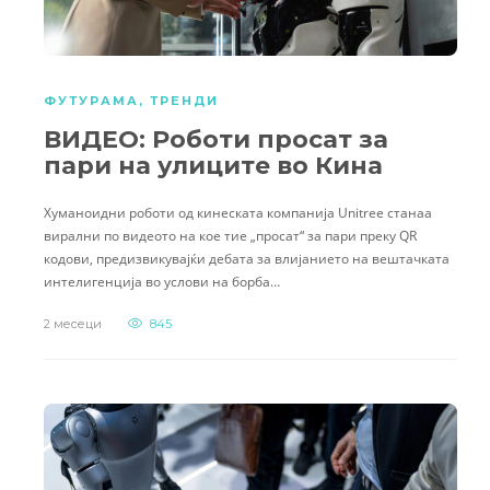
ФУТУРАМА
,
ТРЕНДИ
ВИДЕО: Роботи просат за
пари на улиците во Кина
Хуманоидни роботи од кинеската компанија Unitree станаа
вирални по видеото на кое тие „просат“ за пари преку QR
кодови, предизвикувајќи дебата за влијанието на вештачката
интелигенција во услови на борба…
2 месеци
845