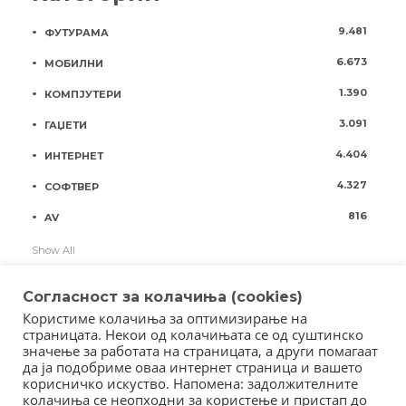
9.481
ФУТУРАМА
6.673
МОБИЛНИ
1.390
КОМПЈУТЕРИ
3.091
ГАЏЕТИ
4.404
ИНТЕРНЕТ
4.327
СОФТВЕР
816
AV
Show All
Согласност за колачиња (cookies)
Користиме колачиња за оптимизирање на
страницата. Некои од колачињата се од суштинско
значење за работата на страницата, а други помагаат
да ја подобриме оваа интернет страница и вашето
корисничко искуство. Напомена: задолжителните
колачиња се неопходни за користење и пристап до