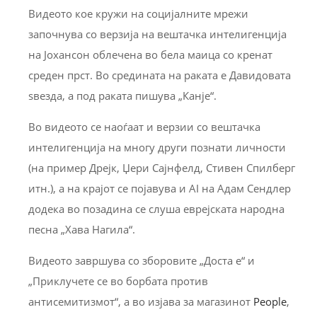
Видеото кое кружи на социјалните мрежи
започнува со верзија на вештачка интелигенција
на Јохансон облечена во бела маица со кренат
среден прст. Во средината на раката е Давидовата
ѕвезда, а под раката пишува „Канје“.
Во видеото се наоѓаат и верзии со вештачка
интелигенција на многу други познати личности
(на пример Дрејк, Џери Сајнфелд, Стивен Спилберг
итн.), а на крајот се појавува и AI на Адам Сендлер
додека во позадина се слуша еврејската народна
песна „Хава Нагила“.
Видеото завршува со зборовите „Доста е“ и
„Приклучете се во борбата против
антисемитизмот“, а во изјава за магазинот
People
,