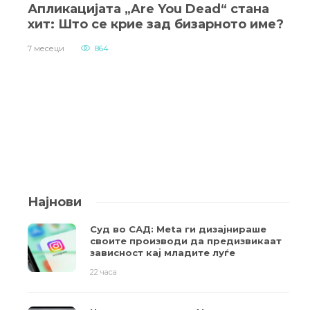
Апликацијата „Are You Dead“ стана
хит: Што се крие зад бизарното име?
7 месеци
864
Најнови
Суд во САД: Meta ги дизајнираше
своите производи да предизвикаат
зависност кај младите луѓе
22 часа