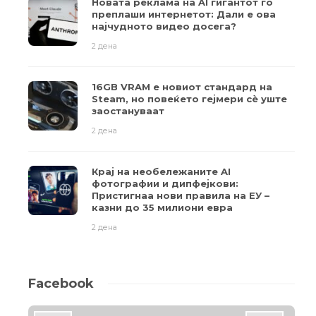
Новата реклама на AI гигантот го
преплаши интернетот: Дали е ова
најчудното видео досега?
2 дена
16GB VRAM е новиот стандард на
Steam, но повеќето гејмери ​​сè уште
заостануваат
2 дена
Крај на необележаните AI
фотографии и дипфејкови:
Пристигнаа нови правила на ЕУ –
казни до 35 милиони евра
2 дена
Facebook