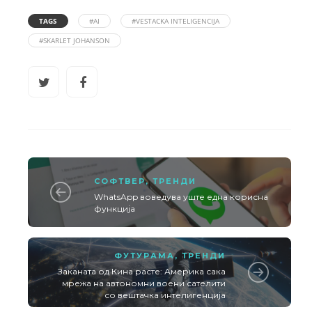
TAGS
#AI
#VESTACKA INTELIGENCIJA
#SKARLET JOHANSON
СОФТВЕР
,
ТРЕНДИ
WhatsApp воведува уште една корисна
функција
ФУТУРАМА
,
ТРЕНДИ
Заканата од Кина расте: Америка сака
мрежа на автономни воени сателити
со вештачка интелигенција