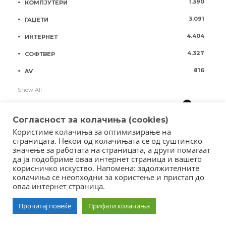
1.390
КОМПЈУТЕРИ
3.091
ГАЏЕТИ
4.404
ИНТЕРНЕТ
4.327
СОФТВЕР
816
AV
Show All
Согласност за колачиња (cookies)
Користиме колачиња за оптимизирање на
страницата. Некои од колачињата се од суштинско
значење за работата на страницата, а други помагаат
да ја подобриме оваа интернет страница и вашето
корисничко искуство. Напомена: задолжителните
колачиња се неопходни за користење и пристап до
оваа интернет страница.
Copyright © 2018 - Member of IAB Macedonia
Member of Clip Media Group / 2017
Прочитај повеќе
Прифати колачиња