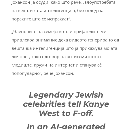
Јохансон ја осуди, како што рече, „злоупотребата
на вештачката интелигенција, без оглед на
пораките што се испраќаат“.
„Членовите на семејството и пријателите ми
привлекоа внимание дека видеото генерирано од
вештачка интелигенција што ја прикажува мојата
личност, како одговор на антисемитското
гледиште, кружи на интернет и станува сè
попопуларно“, рече Јохансон.
Legendary Jewish
celebrities tell Kanye
West to F-off.
In an AI-generated