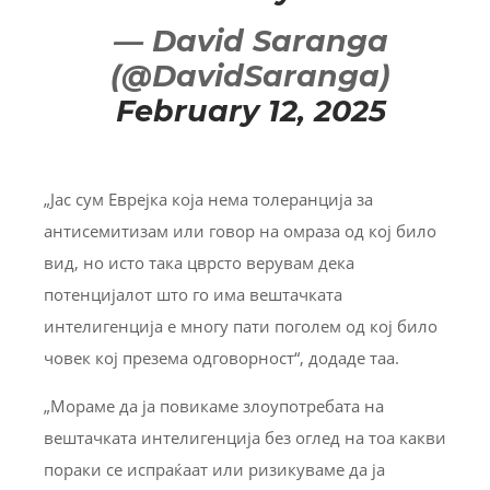
— David Saranga
(@DavidSaranga)
February 12, 2025
„Јас сум Еврејка која нема толеранција за
антисемитизам или говор на омраза од кој било
вид, но исто така цврсто верувам дека
потенцијалот што го има вештачката
интелигенција е многу пати поголем од кој било
човек кој презема одговорност“, додаде таа.
„Мораме да ја повикаме злоупотребата на
вештачката интелигенција без оглед на тоа какви
пораки се испраќаат или ризикуваме да ја