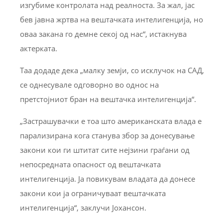
изгубиме контролата над реалноста. За жал, јас
бев јавна жртва на вештачката интелигенција, но
оваа закана го демне секој од нас“, истакнува
актерката.
Таа додаде дека „малку земји, со исклучок на САД,
се однесувале одговорно во однос на
претстојниот бран на вештачка интелигенција“.
„Застрашувачки е тоа што американската влада е
парализирана кога станува збор за донесување
закони кои ги штитат сите нејзини граѓани од
непосредната опасност од вештачката
интелигенција. Ја повикувам владата да донесе
закони кои ја ограничуваат вештачката
интелигенција“, заклучи Јохансон.