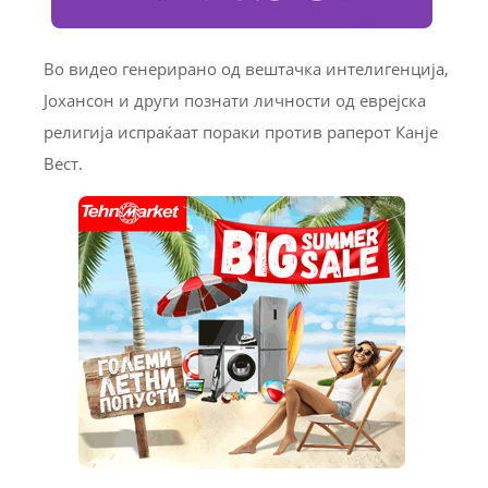
Во видео генерирано од вештачка интелигенција,
Јохансон и други познати личности од еврејска
религија испраќаат пораки против раперот Канје
Вест.