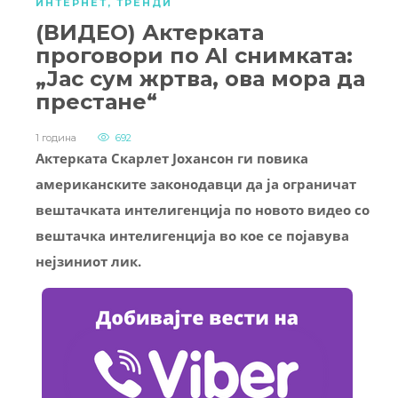
ИНТЕРНЕТ
,
ТРЕНДИ
(ВИДЕО) Актерката
проговори по AI снимката:
„Јас сум жртва, ова мора да
престане“
1 година
692
Актерката Скарлет Јохансон ги повика
американските законодавци да ја ограничат
вештачката интелигенција по новото видео со
вештачка интелигенција во кое се појавува
нејзиниот лик.