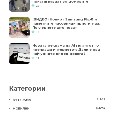
пристигнуваат во домовите
22
(ВИДЕО) Новиот Samsung Flip8 и
паметните часовници пристигнаа:
Погледнете што носат
14
Новата реклама на AI гигантот го
преплаши интернетот: Дали е ова
најчудното видео досега?
11
Категории
9.481
ФУТУРАМА
6.673
МОБИЛНИ