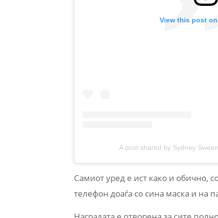
View this post on
A post shared by Sydney Swe
Самиот уред е ист како и обично, с
телефон доаѓа со сина маска и на 
Наградата е отворена за сите полн