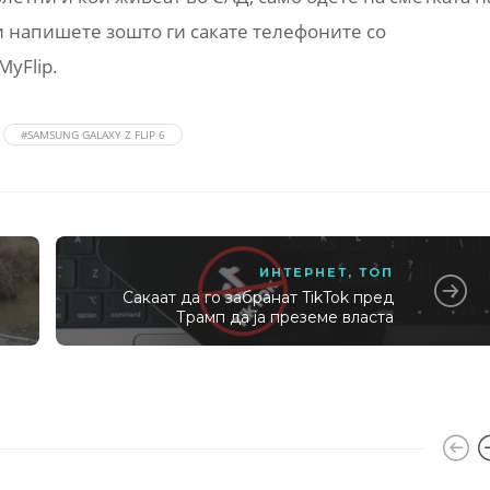
и напишете зошто ги сакате телефоните со
MyFlip.
#SAMSUNG GALAXY Z FLIP 6
ИНТЕРНЕТ
,
ТОП
и
Сакаат да го забранат TikTok пред
Трамп да ја преземе власта