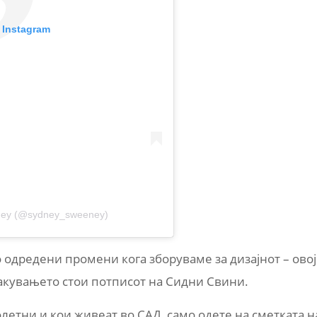
 Instagram
eney (@sydney_sweeney)
о одредени промени кога зборуваме за дизајнот – овој
пакувањето стои потписот на Сидни Свини.
олетни и кои живеат во САД, само одете на сметката н