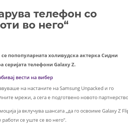
арува телефон со
оти во него“
 се попопуларната холивудска актерка Сидни
а серијата телефони Galaxy Z.
обивај вести на вибер
јавуваше на настаните на Samsung Unpacked и го
ните мрежи, а сега е подготвено новото партнерство
оција ја вклучува шансата „да го освоиме Galaxy Z Fli
работи се уште се во него“.