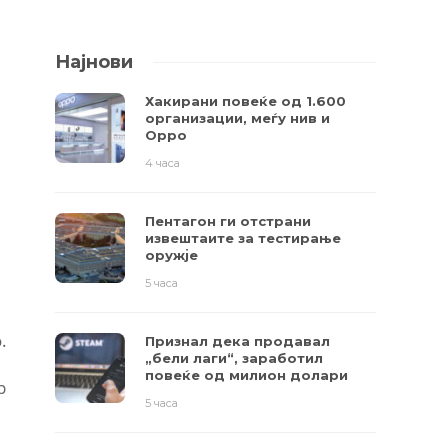
Најнови
Хакирани повеќе од 1.600
организации, меѓу нив и
Oppo
4 часа
Пентагон ги отстрани
извештаите за тестирање
оружје
5 часа
.
Признал дека продавал
„бели лаги“, заработил
повеќе од милион долари
p
5 часа