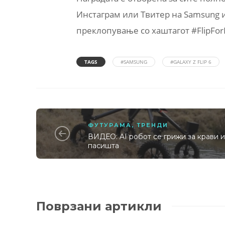
Инстаграм или Твитер на Samsung 
преклопување со хаштагот #FlipFor
TAGS
#SAMSUNG
#GALAXY Z FLIP 6
ФУТУРАМА
,
ТРЕНДИ
ВИДЕО: AI робот се грижи за крави 
пасишта
Поврзани артикли