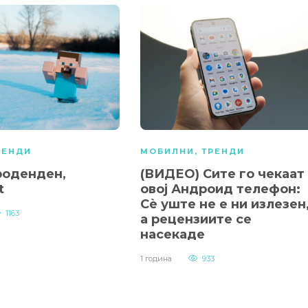
РЕНДИ
МОБИЛНИ
,
ТРЕНДИ
роденден,
(ВИДЕО) Сите го чекаат
t
овој Андроид телефон:
Сè уште не е ни излезен
1163
а рецензиите се
насекаде
1 година
933