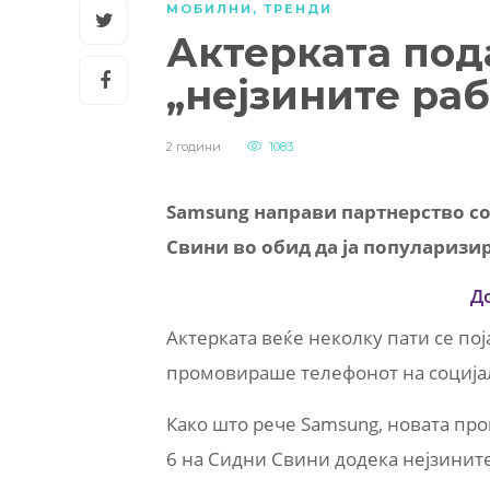
МОБИЛНИ
,
ТРЕНДИ
Актерката под
„нејзините раб
2 години
1083
Samsung направи партнерство со
Свини во обид да ја популаризир
Д
Актерката веќе неколку пати се по
промовираше телефонот на социјал
Како што рече Samsung, новата пром
6 на Сидни Свини додека нејзините 