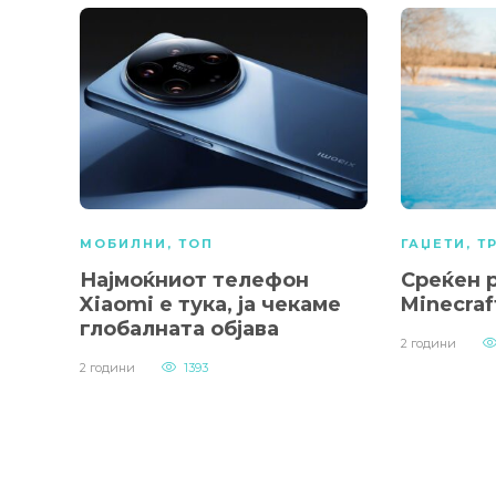
МОБИЛНИ
,
ТОП
ГАЏЕТИ
,
Т
Најмоќниот телефон
Среќен 
Xiaomi е тука, ја чекаме
Minecraf
глобалната објава
2 години
2 години
1393