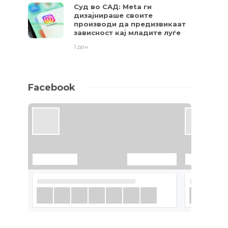
Суд во САД: Meta ги
дизајнираше своите
производи да предизвикаат
зависност кај младите луѓе
1 ден
Facebook