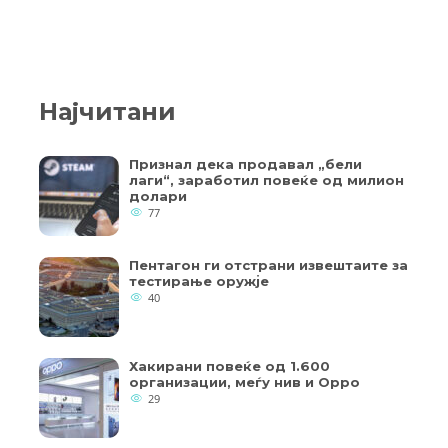
Најчитани
Признал дека продавал „бели
лаги“, заработил повеќе од милион
долари
77
Пентагон ги отстрани извештаите за
тестирање оружје
40
Хакирани повеќе од 1.600
организации, меѓу нив и Oppo
29