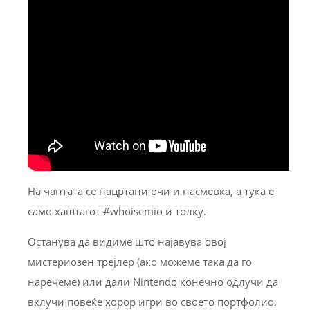
На чантата се нацртани очи и насмевка, а тука е
само хаштагот #whoisemio и толку.
Останува да видиме што најавува овој
мистериозен трејлер (ако можеме така да го
наречеме) или дали Nintendo конечно одлучи да
вклучи повеќе хорор игри во своето портфолио.