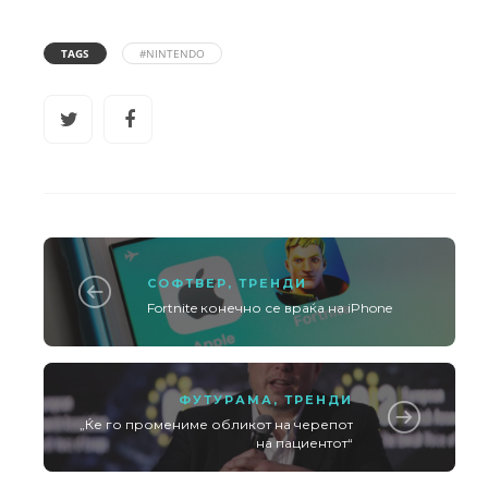
TAGS
#NINTENDO
СОФТВЕР
,
ТРЕНДИ
Fortnite конечно се враќа на iPhone
ФУТУРАМА
,
ТРЕНДИ
„Ќе го промениме обликот на черепот
на пациентот“