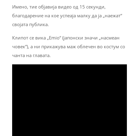
Имено, тие објавија видео од 15 секунди,
благодарение на кое успеаја малку да ја „наежат“
својата публика.
Клипот се вика „Emio“ (јапонски значи „насмеан
човек“), а ни прикажува маж облечен во костум со
чанта на главата.