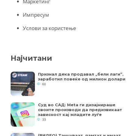
Маркетинг
Импресум
Услови за користење
Најчитани
Признал дека продавал „бели лаги“,
заработил повеќе од милион долари
60
Суд во САД: Meta ги дизајнираше
своите производи да предизвикаат
зависност кај младите луѓе
33
(ВИДЕО) Танцуваат, памтат и имаат