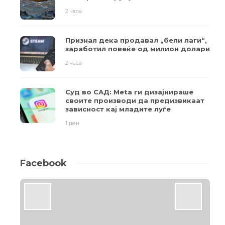
2 часа
Признал дека продавал „бели лаги“,
заработил повеќе од милион долари
2 часа
Суд во САД: Meta ги дизајнираше
своите производи да предизвикаат
зависност кај младите луѓе
1 ден
Facebook