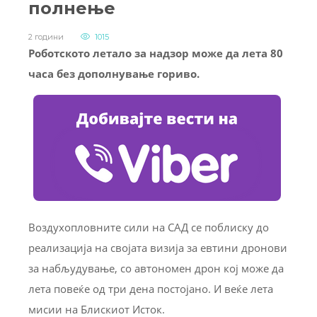
полнење
2 години
1015
Роботското летало за надзор може да лета 80
часа без дополнување гориво.
Воздухопловните сили на САД се поблиску до
реализација на својата визија за евтини дронови
за набљудување, со автономен дрон кој може да
лета повеќе од три дена постојано. И веќе лета
мисии на Блискиот Исток.