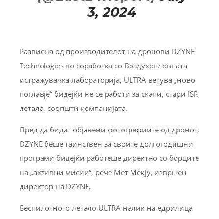
3, 2024
Развиена од производителот на дронови DZYNE
Technologies во соработка со Воздухопловната
истражувачка лабораторија, ULTRA ветува „ново
поглавје“ бидејќи не се работи за скапи, стари ISR
летала, соопшти компанијата.
Пред да бидат објавени фотографиите од дронот,
DZYNE беше таинствен за своите долгогодишни
програми бидејќи работеше директно со борците
на „активни мисии“, рече Мет Мекју, извршен
директор на DZYNE.
Беспилотното летало ULTRA налик на едрилица