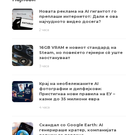
Новата реклама на AI гигантот го
преплаши интернетот: Дали е ова
најчудното видео досега?
2 часа
16GB VRAM е новиот стандард на
Steam, но повеќето гејмери ​​сè уште
заостануваат
3 часа
Крај на необележаните AI
фотографии и дипфејкови:
Пристигнаа нови правила на ЕУ –
казни до 35 милиони евра
4 часа
Скандал со Google Earth: AI
генерираше кратер, компанијата
веднаш го повлече