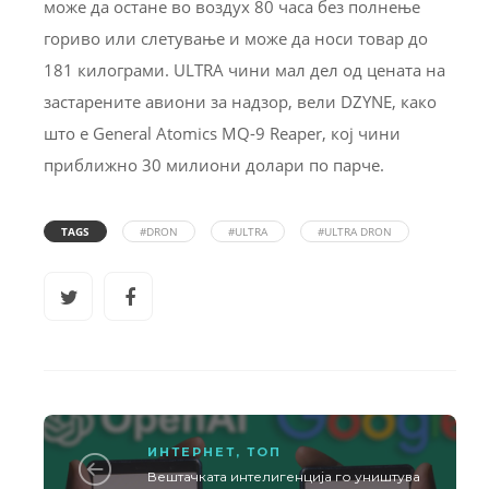
може да остане во воздух 80 часа без полнење
гориво или слетување и може да носи товар до
181 килограми. ULTRA чини мал дел од цената на
застарените авиони за надзор, вели DZYNE, како
што е General Atomics MQ-9 Reaper, кој чини
приближно 30 милиони долари по парче.
TAGS
#DRON
#ULTRA
#ULTRA DRON
ИНТЕРНЕТ
,
ТОП
Вештачката интелигенција го уништува