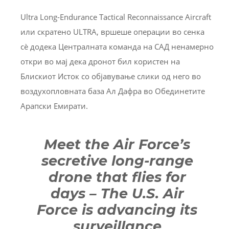
Ultra Long-Endurance Tactical Reconnaissance Aircraft
или скратено ULTRA, вршеше операции во сенка
сè додека Централната команда на САД ненамерно
откри во мај дека дронот бил користен на
Блискиот Исток со објавување слики од него во
воздухопловната база Ал Дафра во Обединетите
Арапски Емирати.
Meet the Air Force’s
secretive long-range
drone that flies for
days – The U.S. Air
Force is advancing its
surveillance