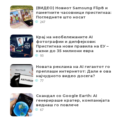
(ВИДЕО) Новиот Samsung Flip8 и
паметните часовници пристигнаа:
Погледнете што носат
247
Крај на необележаните AI
фотографии и дипфејкови:
Пристигнаа нови правила на ЕУ –
казни до 35 милиони евра
93
Новата реклама на AI гигантот го
преплаши интернетот: Дали е ова
најчудното видео досега?
77
Скандал со Google Earth: AI
генерираше кратер, компанијата
веднаш го повлече
67