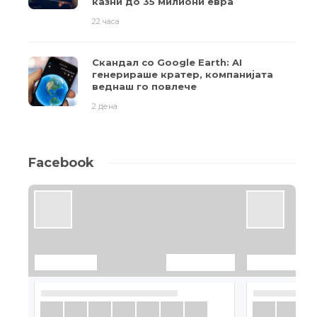
казни до 35 милиони евра
22 часа
Скандал со Google Earth: AI
генерираше кратер, компанијата
веднаш го повлече
2 дена
Facebook