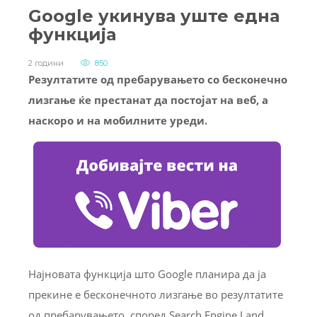
Google укинува уште една
функција
2 години
850
Резултатите од пребарувањето со бесконечно
лизгање ќе престанат да постојат на веб, а
наскоро и на мобилните уреди.
Најновата функција што Google планира да ја
прекине е бесконечното лизгање во резултатите
од пребарувањето, според Search Engine Land.