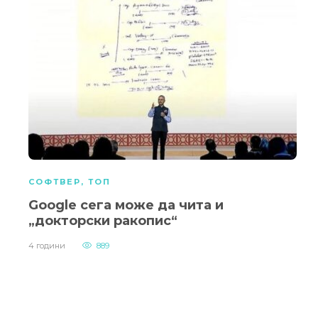
СОФТВЕР
,
ТОП
Google сега може да чита и
„докторски ракопис“
4 години
889