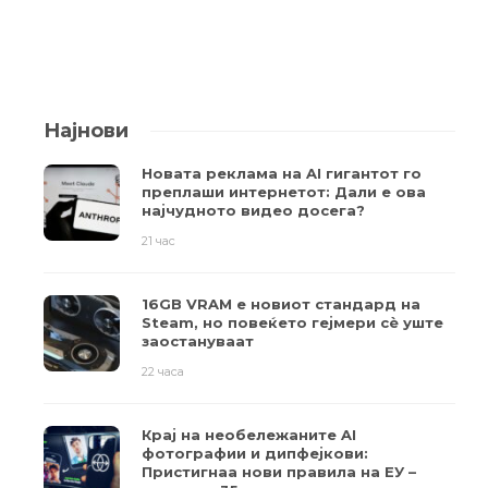
Најнови
Новата реклама на AI гигантот го
преплаши интернетот: Дали е ова
најчудното видео досега?
21 час
16GB VRAM е новиот стандард на
Steam, но повеќето гејмери ​​сè уште
заостануваат
22 часа
Крај на необележаните AI
фотографии и дипфејкови:
Пристигнаа нови правила на ЕУ –