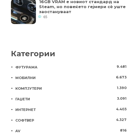
16GB VRAM е новиот стандард на
Steam, но повеќето гејмери ​​сè уште
заостануваат
65
Категории
9.481
ФУТУРАМА
6.673
МОБИЛНИ
1.390
КОМПЈУТЕРИ
3.091
ГАЏЕТИ
4.403
ИНТЕРНЕТ
4.327
СОФТВЕР
816
AV