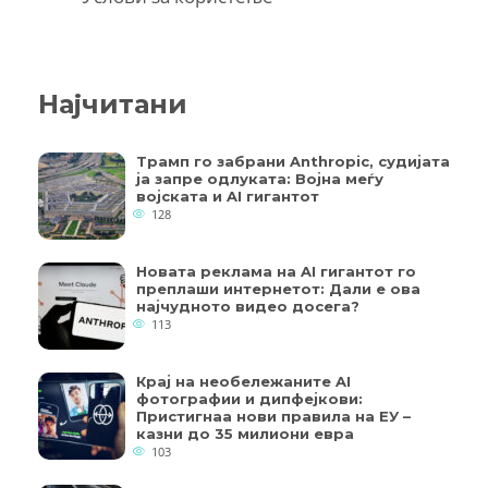
Најчитани
Трамп го забрани Anthropic, судијата
ја запре одлуката: Војна меѓу
војската и AI гигантот
128
Новата реклама на AI гигантот го
преплаши интернетот: Дали е ова
најчудното видео досега?
113
Крај на необележаните AI
фотографии и дипфејкови:
Пристигнаа нови правила на ЕУ –
казни до 35 милиони евра
103