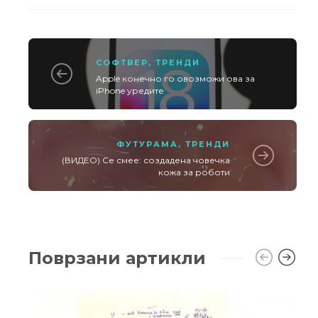
СОФТВЕР
,
ТРЕНДИ
Apple конечно го овозможи ова за
iPhone уредите
ФУТУРАМА
,
ТРЕНДИ
(ВИДЕО) Се смее: создадена човечка
кожа за роботи
Поврзани артикли