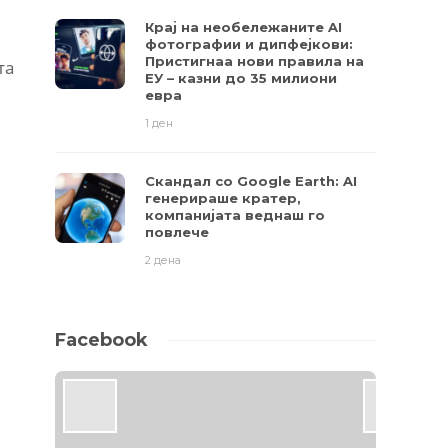
Крај на необележаните AI
фотографии и дипфејкови:
Пристигнаа нови правила на
та
ЕУ – казни до 35 милиони
евра
1 ден
Скандал со Google Earth: AI
генерираше кратер,
компанијата веднаш го
повлече
2 дена
Facebook