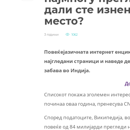
дали сте изне
место?
3 години
1062
Повеќејазичната интернет енцик
најгледани страници и наведе де
забава во Индија.
Д
Списокот покажа зголемен интерес
починаа оваа година, пренесува C
Според податоците, Википедија, в
повеќе од 84 милијарди прегледи н