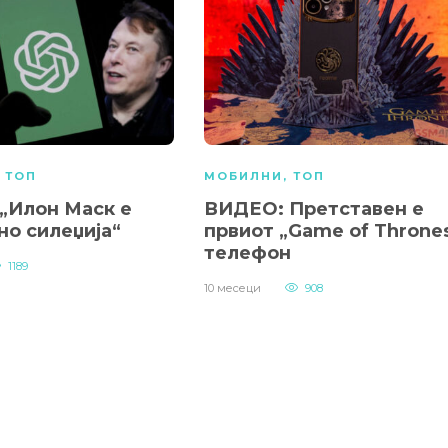
,
ТОП
МОБИЛНИ
,
ТОП
„Илон Маск е
ВИДЕО: Претставен е
но силеџија“
првиот „Game of Throne
телефон
1189
10 месеци
908