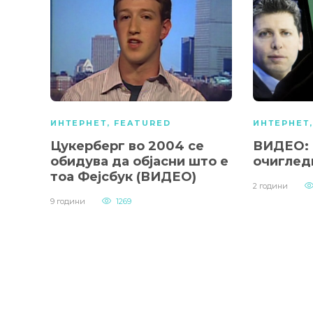
ИНТЕРНЕТ
,
FEATURED
ИНТЕРНЕТ
Цукерберг во 2004 се
ВИДЕО: 
обидува да објасни што е
очиглед
тоа Фејсбук (ВИДЕО)
2 години
9 години
1269