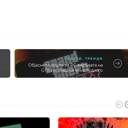
ГАЏЕТИ
,
ТРЕНДИ
Објаснето зошто за PC верзијата на
GTA секогаш се чека подолго