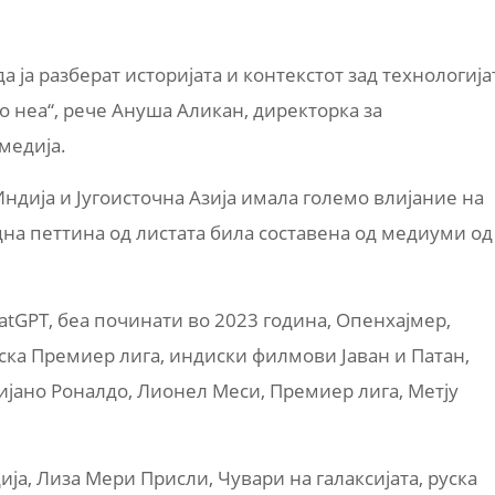
да ја разберат историјата и контекстот зад технологија
 неа“, рече Ануша Аликан, директорка за
медија.
ндија и Југоисточна Азија имала големо влијание на
една петтина од листата била составена од медиуми од
atGPT, беа починати во 2023 година, Опенхајмер,
ска Премиер лига, индиски филмови Јаван и Патан,
тијано Роналдо, Лионел Меси, Премиер лига, Метју
ија, Лиза Мери Присли, Чувари на галаксијата, руска