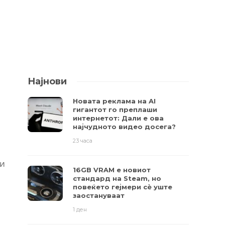
Најнови
Новата реклама на AI
гигантот го преплаши
интернетот: Дали е ова
најчудното видео досега?
23 часа
ои
16GB VRAM е новиот
стандард на Steam, но
повеќето гејмери ​​сè уште
заостануваат
1 ден