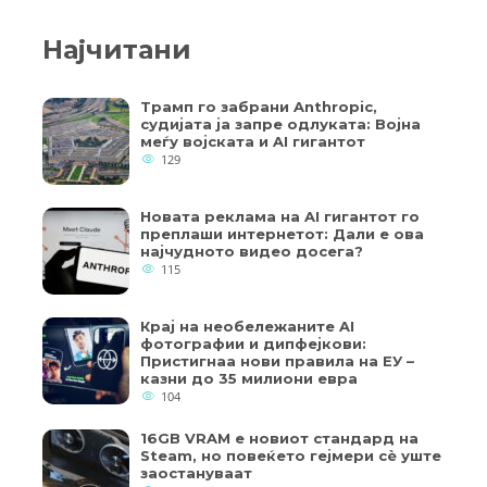
Најчитани
Трамп го забрани Anthropic,
судијата ја запре одлуката: Војна
меѓу војската и AI гигантот
129
Новата реклама на AI гигантот го
преплаши интернетот: Дали е ова
најчудното видео досега?
115
Крај на необележаните AI
фотографии и дипфејкови:
Пристигнаа нови правила на ЕУ –
казни до 35 милиони евра
104
16GB VRAM е новиот стандард на
Steam, но повеќето гејмери ​​сè уште
заостануваат