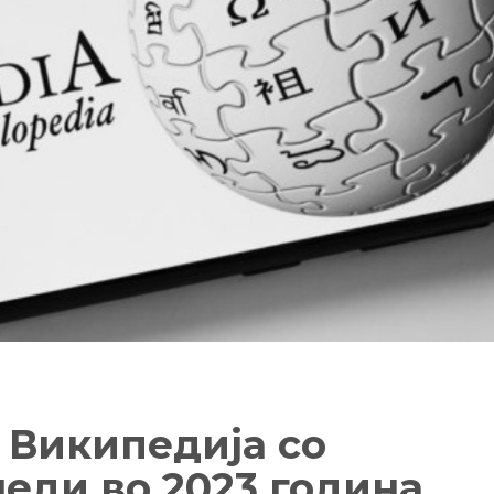
 Википедија со
еди во 2023 година,