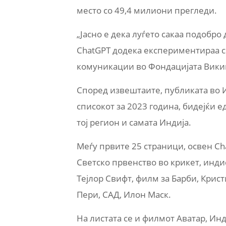
место со 49,4 милиони прегледи.
„Јасно е дека луѓето сакаа подобро 
ChatGPT додека експериментираа со
комуникации во Фондацијата Вики
Според извештаите, публиката во И
списокот за 2023 година, бидејќи 
тој регион и самата Индија.
Меѓу првите 25 страници, освен Ch
Светско првенство во крикет, инди
Тејлор Свифт, филм за Барби, Крис
Пери, САД, Илон Маск.
На листата се и филмот Аватар, Инд