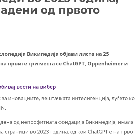
надени од првото
лопедија Википедија објави листа на 25
ка првите три места се ChatGPT, Oppenheimer и
обивај вести на вибер
 за иновациите, вештачката интелигенција, луѓето к
NN.
одена од непрофитната фондација Викимедија, имала
а страници во 2023 година, од кои ChatGPT е на прво