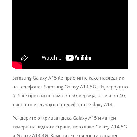
Samsung Galaxy A15 ќе пристигне како наследник
на телефонот Samsung Galaxy A14 5G. Најверојатно
A15 ќе пристигне само во 5G верзија, а не и во 4G,
како што е случајот со телефонот Galaxy A14.
Рендерите откриваат дека Galaxy A15 има три
камери на задната страна, исто како Galaxy A14 5G
и Galaxy A14 4G. Камерите се одвоени една од