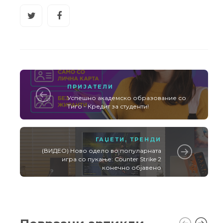
ПРИЈАТЕЛИ
Успешно академско образование со
Тиго - Кредит за студенти!
ГАЏЕТИ
,
ТРЕНДИ
(ВИДЕО) Ново одело во популарната
игра со пукање: Counter Strike 2
конечно објавено