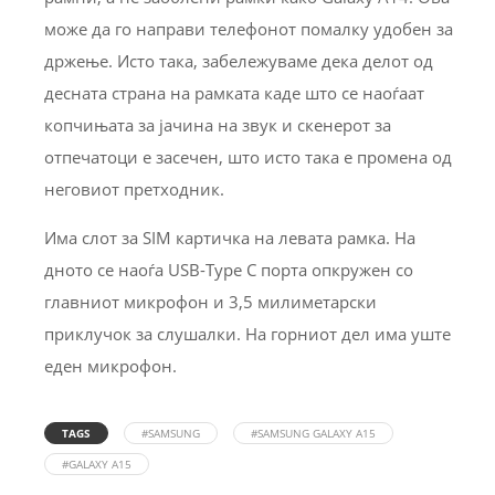
може да го направи телефонот помалку удобен за
држење. Исто така, забележуваме дека делот од
десната страна на рамката каде што се наоѓаат
копчињата за јачина на звук и скенерот за
отпечатоци е засечен, што исто така е промена од
неговиот претходник.
Има слот за SIM картичка на левата рамка. На
дното се наоѓа USB-Type C порта опкружен со
главниот микрофон и 3,5 милиметарски
приклучок за слушалки. На горниот дел има уште
еден микрофон.
TAGS
#SAMSUNG
#SAMSUNG GALAXY A15
#GALAXY A15