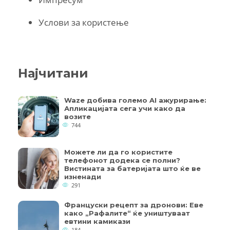
Услови за користење
Најчитани
Waze добива големо AI ажурирање:
Апликацијата сега учи како да
возите
744
Можете ли да го користите
телефонот додека се полни?
Вистината за батеријата што ќе ве
изненади
291
Француски рецепт за дронови: Еве
како „Рафалите“ ќе уништуваат
евтини камикази
184