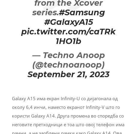
from the Xcover
series.
#Samsung
#GalaxyA15
pic.twitter.com/caTRk
1HO1b
— Techno Anoop
(@technoanoop)
September 21, 2023
Galaxy A15 има екран Infinity-U со дијагонала од
околу 6,4 инчи, наместо екранот Infinity-V што го
користи Galaxy A14. Друга промена во споредба со
неговите претходници е тоа што овој телефон има
рамни, а не заоблени рамки како Galaxy A14. Ова