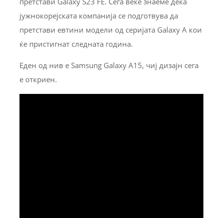
претстави Galaxy S23 FE. Сега веќе знаеме дека
јужнокорејската компанија се подготвува да
претстави евтини модели од серијата Galaxy A кои
ќе пристигнат следната година.
Еден од нив е Samsung Galaxy A15, чиј дизајн сега
е откриен.