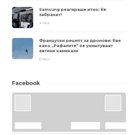
Samsung реагираше итно: Ќе
забранат!
4 часа
Француски рецепт за дронови: Еве
како „Рафалите“ ќе уништуваат
евтини камикази
6 часа
Facebook