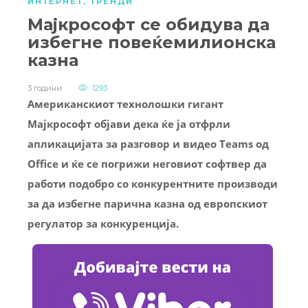
ИНТЕРНЕТ
,
ТРЕНДИ
Мајкрософт се обидува да
избегне повеќемилионска
казна
3 години
1293
Американскиот технолошки гигант
Мајкрософт објави дека ќе ја отфрли
апликацијата за разговор и видео Teams од
Office и ќе се погрижи неговиот софтвер да
работи подобро со конкурентните производи
за да избегне парична казна од европскиот
регулатор за конкуренција.