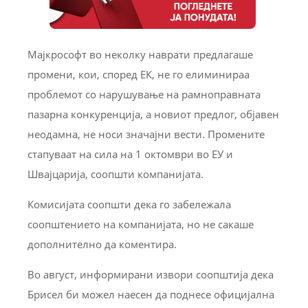
Мајкрософт во неколку наврати предлагаше
промени, кои, според ЕК, не го елиминираа
проблемот со нарушување на рамноправната
пазарна конкуренција, а новиот предлог, објавен
неодамна, не носи значајни вести. Промените
стапуваат на сила на 1 октомври во ЕУ и
Швајцарија, соопшти компанијата.
Комисијата соопшти дека го забележала
соопштението на компанијата, но не сакаше
дополнително да коментира.
Во август, информирани извори соопштија дека
Брисел би можел наесен да поднесе официјална