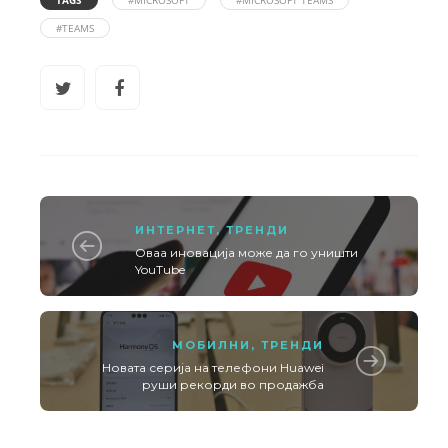
TAGS
#MICROSOFT
#MICROSOFT TEAMS
#TEAMS
ИНТЕРНЕТ
,
ТРЕНДИ
Оваа иновација може да го уништи
YouTube
МОБИЛНИ
,
ТРЕНДИ
Новата серија на телефони Huawei
руши рекорди во продажба