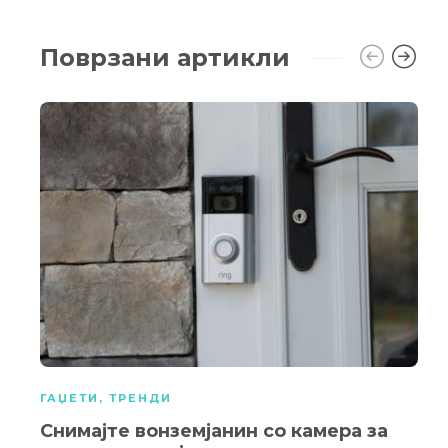
Поврзани артикли
ГАЏЕТИ
,
ТРЕНДИ
Снимајте вонземјанин со камера за