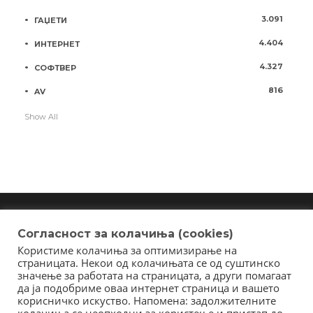
3.091
ГАЏЕТИ
4.404
ИНТЕРНЕТ
4.327
СОФТВЕР
816
AV
Show All
Согласност за колачиња (cookies)
Користиме колачиња за оптимизирање на
Copyright © 2018 - Member of IAB Macedonia
страницата. Некои од колачињата се од суштинско
Member of Clip Media Group / 2017
значење за работата на страницата, а други помагаат
да ја подобриме оваа интернет страница и вашето
корисничко искуство. Напомена: задолжителните