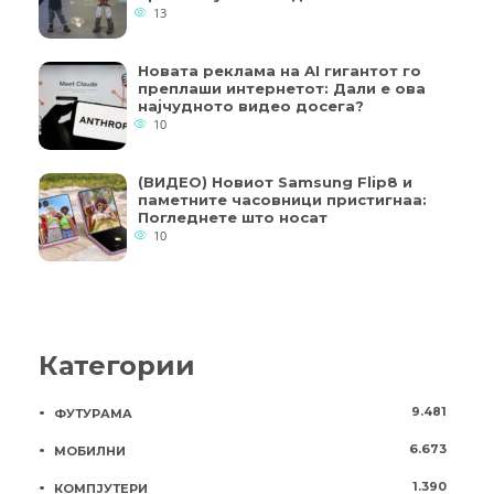
13
Новата реклама на AI гигантот го
преплаши интернетот: Дали е ова
најчудното видео досега?
10
(ВИДЕО) Новиот Samsung Flip8 и
паметните часовници пристигнаа:
Погледнете што носат
10
Категории
9.481
ФУТУРАМА
6.673
МОБИЛНИ
1.390
КОМПЈУТЕРИ