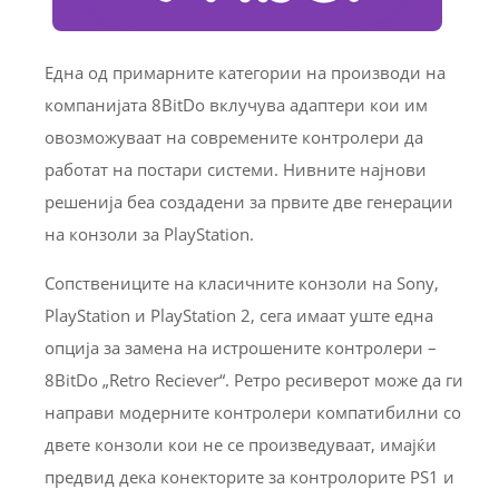
Една од примарните категории на производи на
компанијата 8BitDo вклучува адаптери кои им
овозможуваат на современите контролери да
работат на постари системи. Нивните најнови
решенија беа создадени за првите две генерации
на конзоли за PlayStation.
Сопствениците на класичните конзоли на Sony,
PlayStation и PlayStation 2, сега имаат уште една
опција за замена на истрошените контролери –
8BitDo „Retro Reciever“. Ретро ресиверот може да ги
направи модерните контролери компатибилни со
двете конзоли кои не се произведуваат, имајќи
предвид дека конекторите за контролорите PS1 и