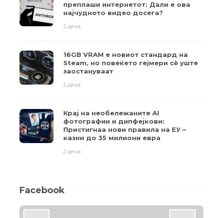
преплаши интернетот: Дали е ова
најчудното видео досега?
2 дена
16GB VRAM е новиот стандард на
Steam, но повеќето гејмери ​​сè уште
заостануваат
2 дена
Крај на необележаните AI
фотографии и дипфејкови:
Пристигнаа нови правила на ЕУ –
казни до 35 милиони евра
2 дена
Facebook