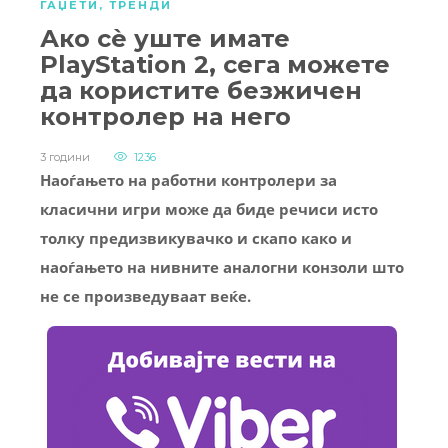
ГАЏЕТИ
,
ТРЕНДИ
Ако сè уште имате
PlayStation 2, сега можете
да користите безжичен
контролер на него
3 години
1236
Наоѓањето на работни контролери за
класични игри може да биде речиси исто
толку предизвикувачко и скапо како и
наоѓањето на нивните аналогни конзоли што
не се произведуваат веќе.