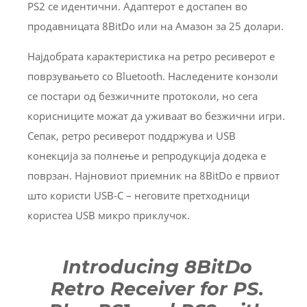
PS2 се идентични. Адаптерот е достапен во
продавницата 8BitDo или на Амазон за 25 долари.
Најдобрата карактеристика на ретро ресиверот е
поврзувањето со Bluetooth. Наследените конзоли
се постари од безжичните протоколи, но сега
корисниците можат да уживаат во безжични игри.
Сепак, ретро ресиверот поддржува и USB
конекција за полнење и репродукција додека е
поврзан. Најновиот приемник на 8BitDo е првиот
што користи USB-C – неговите претходници
користеа USB микро приклучок.
Introducing 8BitDo
Retro Receiver for PS.