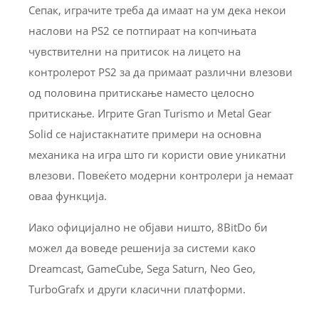
Сепак, играчите треба да имаат на ум дека некои
наслови на PS2 се потпираат на копчињата
чувствителни на притисок на лицето на
контролерот PS2 за да примаат различни влезови
од половина притискање наместо целосно
притискање. Игрите Gran Turismo и Metal Gear
Solid се најистакнатите примери на основна
механика на игра што ги користи овие уникатни
влезови. Повеќето модерни контролери ја немаат
оваа функција.
Иако официјално не објави ништо, 8BitDo би
можел да воведе решенија за системи како
Dreamcast, GameCube, Sega Saturn, Neo Geo,
TurboGrafx и други класични платформи.