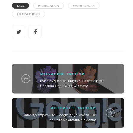
TAGS
#PLAYSTATION
#КОНТРОЛЕРИ
#PLAYSTATION 2
МОБИЛНИ
,
ТРЕНДИ
(ВИДЕО) Изненадувачки отпорен:
издржа над 400.000 пати
ИНТЕРНЕТ
,
ТРЕНДИ
Како да спречите Google да ја избрише
вашата неактивна сметка