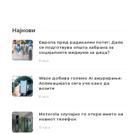
Најнови
Европа пред радикален потег: Дали
се подготвува општа забрана за
социјалните медиуми за деца?
8 часа
Waze добива големо AI ажурирање:
Апликацијата сега учи како да
возите
8 часа
Motorola случајно го откри името на
новиот телефон
10 часа