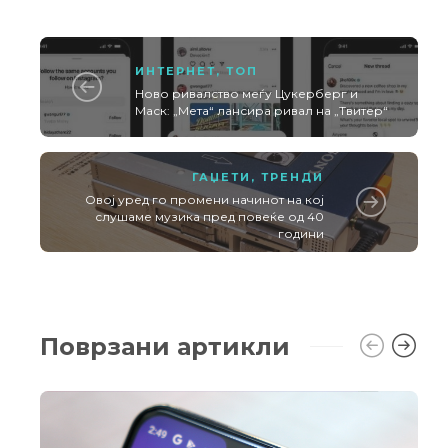
ИНТЕРНЕТ
,
ТОП
Ново ривалство меѓу Цукерберг и
Маск: „Мета“ лансира ривал на „Твитер“
ГАЏЕТИ
,
ТРЕНДИ
Овој уред го промени начинот на кој
слушаме музика пред повеќе од 40
години
Поврзани артикли