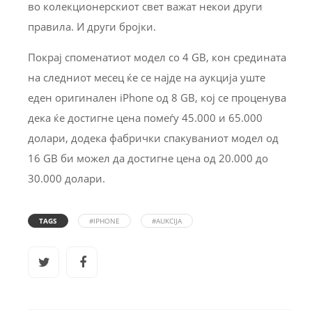
во колекционерскиот свет важат некои други
правила. И други бројки.
Покрај споменатиот модел со 4 GB, кон средината
на следниот месец ќе се најде на аукција уште
еден оригинален iPhone од 8 GB, кој се проценува
дека ќе достигне цена помеѓу 45.000 и 65.000
долари, додека фабрички спакуваниот модел од
16 GB би можел да достигне цена од 20.000 до
30.000 долари.
TAGS
#IPHONE
#AUKCIJA