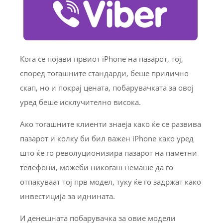
Кога се појави првиот iPhone на пазарот, тој,
според тогашните стандарди, беше прилично
скап, но и покрај цената, побарувачката за овој
уред беше исклучително висока.
Ако тогашните клиенти знаеја како ќе се развива
пазарот и колку би бил важен iPhone како уред
што ќе го револуционизира пазарот на паметни
телефони, можеби никогаш немаше да го
отпакуваат тој прв модел, туку ќе го задржат како
инвестиција за иднината.
И денешната побарувачка за овие модели