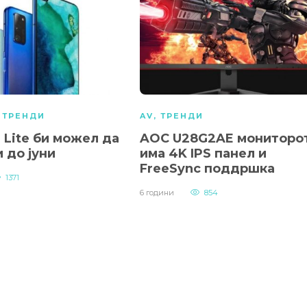
,
ТРЕНДИ
AV
,
ТРЕНДИ
 Lite би можел да
AOC U28G2AE мониторо
и до јуни
има 4K IPS панел и
FreeSync поддршка
1371
6 години
854