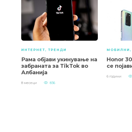
ИНТЕРНЕТ
,
ТРЕНДИ
МОБИЛНИ
Рама објави укинување на
Honor 30
забраната за TikTok во
се појав
Албанија
6 години
8 месеци
836