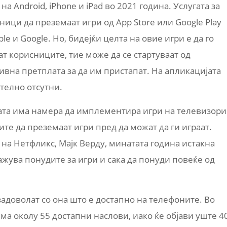
а Android, iPhone и iPad во 2021 година. Услугата за
ици да преземаат игри од App Store или Google Play
e и Google. Но, бидејќи целта на овие игри е да го
ат корисниците, тие може да се стартуваат од
ктивна претплата за да им пристапат. На апликацијата
ително отсутни.
јата има намера да имплементира игри на телевизори
ите да преземаат игри пред да можат да ги играат.
 на Нетфликс, Мајк Верду, минатата година истакна
ажува понудите за игри и сака да понуди повеќе од
задоволат со она што е достапно на телефоните. Во
ма околу 55 достапни наслови, иако ќе објави уште 4