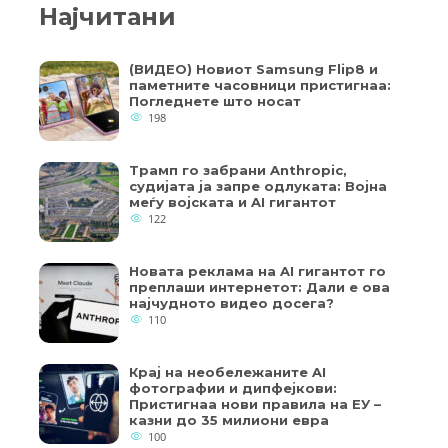
Најчитани
(ВИДЕО) Новиот Samsung Flip8 и
паметните часовници пристигнаа:
Погледнете што носат
198
Трамп го забрани Anthropic,
судијата ја запре одлуката: Војна
меѓу војската и AI гигантот
122
Новата реклама на AI гигантот го
преплаши интернетот: Дали е ова
најчудното видео досега?
110
Крај на необележаните AI
фотографии и дипфејкови:
Пристигнаа нови правила на ЕУ –
казни до 35 милиони евра
100