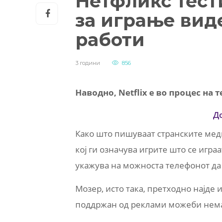
Нетфликс тест
за играње виде
работи
3 години
856
Наводно, Netflix е во процес на 
Д
Како што пишуваат странските ме
кој ги означува игрите што се игра
укажува на можноста телефонот да 
Мозер, исто така, претходно најде
поддржан од реклами можеби нема 