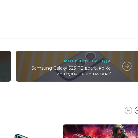
МОБИЛНИ
,
ТРЕНДИ
Samsung Galaxy S23 FE доаѓа, но ќе
има една голема маана?