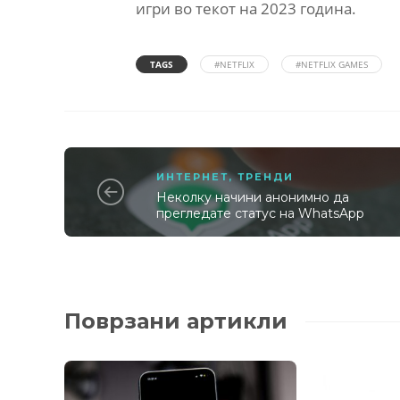
игри во текот на 2023 година.
TAGS
#NETFLIX
#NETFLIX GAMES
ИНТЕРНЕТ
,
ТРЕНДИ
Неколку начини анонимно да
прегледате статус на WhatsApp
Поврзани артикли