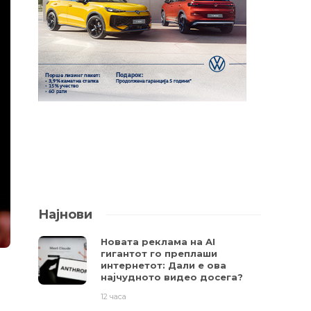
Најнови
Новата реклама на AI
гигантот го преплаши
интернетот: Дали е ова
најчудното видео досега?
12 часа