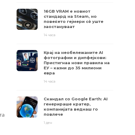
16GB VRAM е новиот
стандард на Steam, но
повеќето гејмери ​​сè уште
заостануваат
14 часа
Крај на необележаните AI
фотографии и дипфејкови:
Пристигнаа нови правила на
ЕУ – казни до 35 милиони
евра
14 часа
Скандал со Google Earth: AI
генерираше кратер,
компанијата веднаш го
та
повлече
1 ден