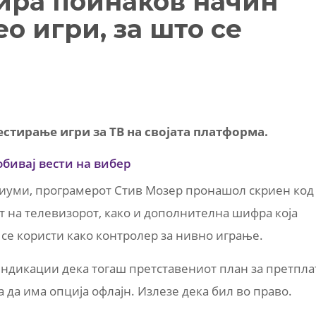
ира поинаков начин
о игри, за што се
тестирање игри за ТВ на својата платформа.
обивај вести на вибер
диуми, програмерот Стив Мозер пронашол скриен код
ат на телевизорот, како и дополнителна шифра која
се користи како контролер за нивно играње.
 индикации дека тогаш претставениот план за претпла
да има опција офлајн. Излезе дека бил во право.