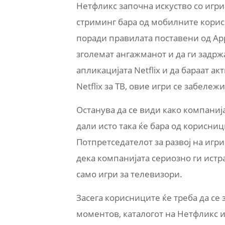
Нетфликс започна искуство со игри н
стриминг бара од мобилните корисн
поради правилата поставени од Appl
зголемат ангажманот и да ги задрж
апликацијата Netflix и да бараат а
Netflix за ТВ, овие игри се забележ
Останува да се види како компани
дали исто така ќе бара од корисниц
Потпретседателот за развој на игри
дека компанијата сериозно ги истр
само игри за телевизори.
Засега корисниците ќе треба да се 
моментов, каталогот на Нетфликс и