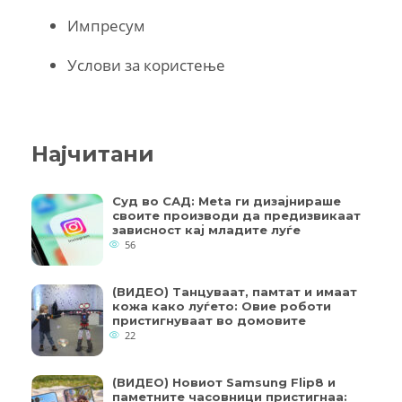
Импресум
Услови за користење
Најчитани
Суд во САД: Meta ги дизајнираше
своите производи да предизвикаат
зависност кај младите луѓе
56
(ВИДЕО) Танцуваат, памтат и имаат
кожа како луѓето: Овие роботи
пристигнуваат во домовите
22
(ВИДЕО) Новиот Samsung Flip8 и
паметните часовници пристигнаа: