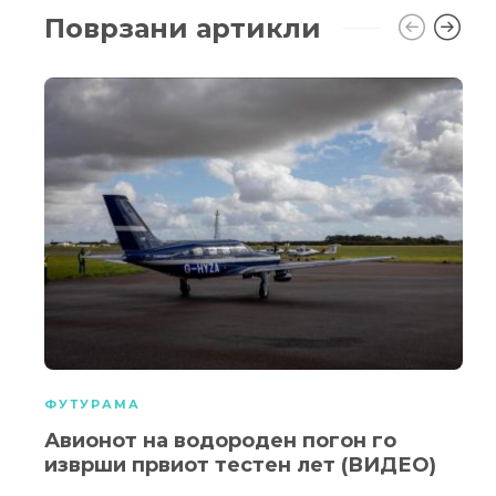
Поврзани артикли
ФУТУРАМА
Авионот на водороден погон го
изврши првиот тестен лет (ВИДЕО)