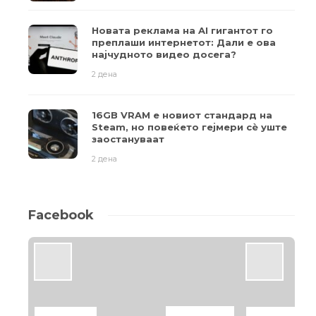
Новата реклама на AI гигантот го
преплаши интернетот: Дали е ова
најчудното видео досега?
2 дена
16GB VRAM е новиот стандард на
Steam, но повеќето гејмери ​​сè уште
заостануваат
2 дена
Facebook