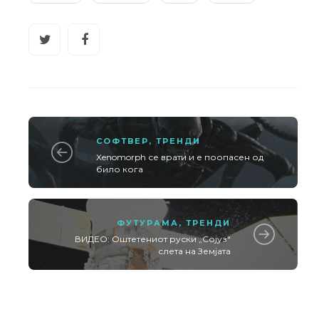
СОФТВЕР
,
ТРЕНДИ
Xenomorph се врати и е поопасен од
било кога
ФУТУРАМА
,
ТРЕНДИ
ВИДЕО: Оштетениот руски „Сојуз“
слета на Земјата