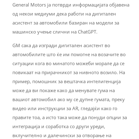
General Motors ја потврди информацијата објавена
од некои медиуми дека работи на дигитален
асистент за автомобили базиран на модели за
машинско учење слични на ChatGPT.
GM сака да изгради дигитален асистент во
автомобилите што ќе им помогне на возачите во
ситуации кога во минатото можеби морале да се
повикаат на прирачникот за нивното возило. На
пример, помошник за вештачка интелигенција
може да ви покаже како да менувате гума на
вашиот автомобил ако му се дупне гумата, преку
видео или инструкции за AR, гледајќи како го
правите тоа, а исто така може да понуди опции за
интеграција и соработка со други уреди,
вклучително и далечински за отворање на