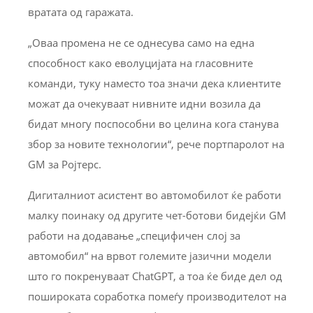
вратата од гаражата.
„Оваа промена не се однесува само на една
способност како еволуцијата на гласовните
команди, туку наместо тоа значи дека клиентите
можат да очекуваат нивните идни возила да
бидат многу поспособни во целина кога станува
збор за новите технологии“, рече портпаролот на
GM за Ројтерс.
Дигиталниот асистент во автомобилот ќе работи
малку поинаку од другите чет-ботови бидејќи GM
работи на додавање „специфичен слој за
автомобил“ на врвот големите јазични модели
што го покренуваат ChatGPT, а тоа ќе биде дел од
пошироката соработка помеѓу производителот на