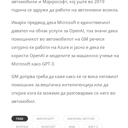
автомобили и Мајкрософт, кој уште во 2019
година се здружи да работи на автономни возила.
Имајќи предвид дека Microsoft е единствениот
давател на облак услуги за OpenAI, тоа значи дека
помошникот во автомобилот на GM речиси
сигурно ќе работи на Azure и јасно е дека ќе
користи OpenAI и моделите за машинско учење на
Microsoft како GPT-3.
GM допрва треба да каже како ќе се вика неговиот
помошник за вештачка интелигенција или да
открие кога ќе можеме да разговараме со него во
автомобил.
TAGS
#MICROSOFT
#GENERAL MOTORS
#OPENAI
#CHATGPT
#GM
#GPT-3