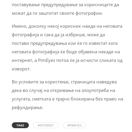
поставување предупредување за корисниците да
можат да ги заштитат своите фотографии.
Имено, доколку некој корисник наиде на неговата
фотографија и сака да ја избрише, може да
постави предупредувања кои ќе го известат кога
неговата фотографија ќе биде објавена некаде на
интернет, а PimEyes потоа ќе ја исчисти сликата од
изворот.
Во условите за користење, страницата наведува
дека во случај на откривање на злоупотреба на
услугата, сметката е трајно блокирана без право на
рефундирање.
TAGS
#INTERNET
#PIMEYES