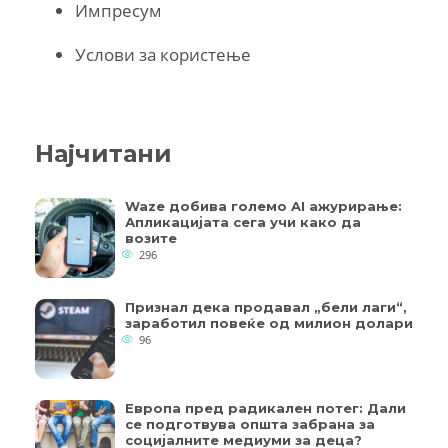
Импресум
Услови за користење
Најчитани
Waze добива големо AI ажурирање:
Апликацијата сега учи како да
возите
296
Признал дека продавал „бели лаги“,
заработил повеќе од милион долари
96
Европа пред радикален потег: Дали
се подготвува општа забрана за
социјалните медиуми за деца?