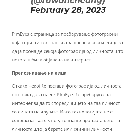
(@rowancheung)
February 28, 2023
PimEyes е страница за пребарување фотографии
која користи технологија за препознавање лице за
да ја пронајде секоја фотографија од личноста што
некогаш била објавена на интернет.
Препознавање на лица
Откако некој ќе постави фотографија од личноста
што сака да ја најде, PimEyes ќе пребарува на
Интернет за да го спореди лицето на таа личност
со лицата на другите. Иако технологијата не е
совршена, таа е многу точна во пронаоѓањето на
личноста што ја барате или слични личности.