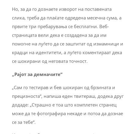
Но, за да го дознаете изворот на поставената
слика, треба да плаќате одредена месечна сума, а
првите три пребарувања се бесплатни. Веб-
страницата вели дека е создадена за да им
помогне на луѓето да се заштитат од измамници и
крадци на идентитети, а луѓето коментираат дека
се шокирани од неговата точност.
„Рајот за демначите“
„Сам го тестирав и бев шокиран од брзината и
прецизноста“, напиша еден твитераш, додека друг
додаде: „Страшно е тоа што комплетен странец
може да те фотографира некаде и потоа да дознае
се за тебе“.