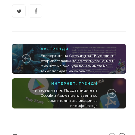
AV
,
ТРЕНДИ
Експертите на Samsung за ТВ уреди ги
откриваат важните достигнувања, но и
она што нè очекува во иднината на
технологијата на екранот
ИНТЕРНЕТ
,
ТРЕНДИ
Не наседнувајте: Продавниците на
Google и Apple преплавени со
сомнителни апликации за
верификација