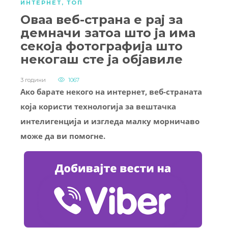
ИНТЕРНЕТ
,
ТОП
Оваа веб-страна е рај за
демначи затоа што ја има
секоја фотографија што
некогаш сте ја објавиле
3 години
1067
Ако барате некого на интернет, веб-страната
која користи технологија за вештачка
интелигенција и изгледа малку морничаво
може да ви помогне.