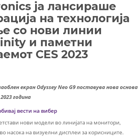
onics ја лансираше
ација на технологија
е со нови линии
inity и паметни
аемот CES 2023
аоблен екран Odyssey Neo G9 поставува нова основа
2023 година
обивај вести на вибер
ретстави нови модели во линијата на монитори,
во насока на визуелни дисплеи за корисниците.