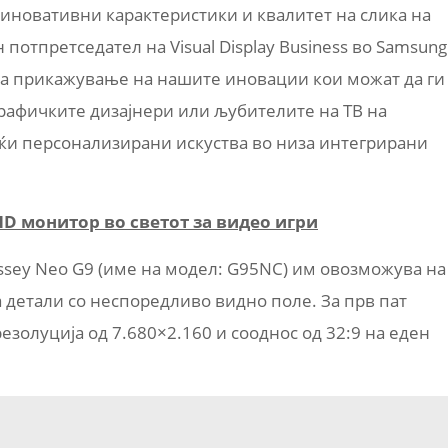
о иновативни карактеристики и квалитет на слика на
 потпретседател на Visual Display Business во Samsung
о за прикажување на нашите иновации кои можат да ги
 графичките дизајнери или љубителите на ТВ на
јќи персонализирани искуства во низа интегрирани
HD монитор во светот за видео игри
ssey Neo G9 (име на модел: G95NC) им овозможува на
а детали со неспоредливо видно поле. За прв пат
езолуција од 7.680×2.160 и сооднос од 32:9 на еден