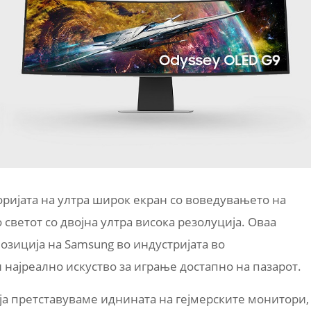
ријата на ултра широк екран со воведувањето на
светот со двојна ултра висока резолуција. Оваа
позиција на Samsung во индустријата во
најреално искуство за играње достапно на пазарот.
ја претставуваме иднината на гејмерските монитори,