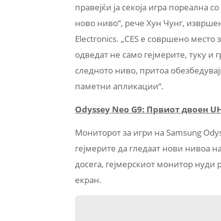
правејќи ја секоја игра пореална с
ново ниво“, рече Хун Чунг, извршен
Electronics. „CES е совршено мест
одведат не само гејмерите, туку и
следното ниво, притоа обезбедува
паметни апликации“.
Odyssey Neo G9: Првиот двоен U
Мониторот за игри на Samsung Ody
гејмерите да гледаат нови нивоа н
досега, гејмерскиот монитор нуди р
екран.