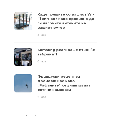
Каде грешите со вашиот Wi-
Fi сигнал? Како правилно да
ги насочите антените на
вашиот рутер
5 часа
Samsung реагираше итно: Ќе
забранат!
6 часа
Француски рецепт за
дронови: Еве како
„Рафалите“ ќе уништуваат
евтини камикази
7 часа