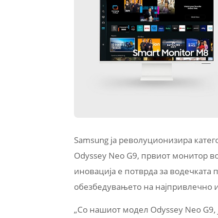
Samsung ја револуционизира катего
Odyssey Neo G9, првиот монитор во 
иновација е потврда за водечката 
обезбедувањето на најпривлечно и 
„Со нашиот модел Odyssey Neo G9, 