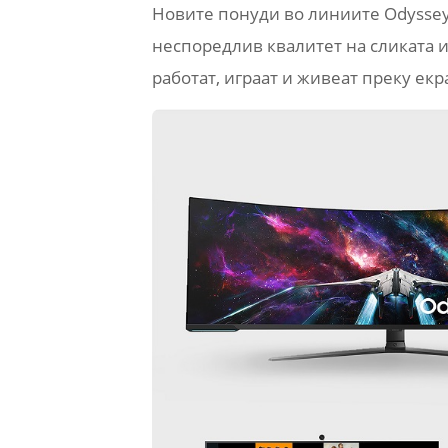
Новите понуди во линиите Odyssey, 
неспоредлив квалитет на сликата и
работат, играат и живеат преку ек