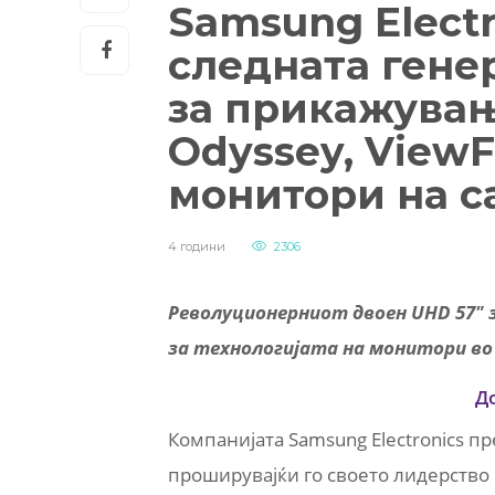
Samsung Electr
следната генер
за прикажувањ
Odyssey, ViewF
монитори на с
4 години
2306
Револуционерниот двоен UHD 57″ з
за технологијата на монитори во 
Д
Компанијата Samsung Electronics п
проширувајќи го своето лидерство 