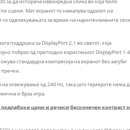
00 за да испорача извонредна слика во која било
тли сцени. Мат екранот го намалува одразот на
и ги одвлекувањата за време на најинтензивните сес
ата поддршка за DisplayPort 2.1 во светот, која
но побрзо од претходно користениот DisplayPort 1.4
ожува стандардна компресија на екранот без загуби
 пречки.
 на освежување од 240 Hz, така што гејмерите нема д
мична и брза игра.
, подлабоки црни и речиси бесконечен контраст н