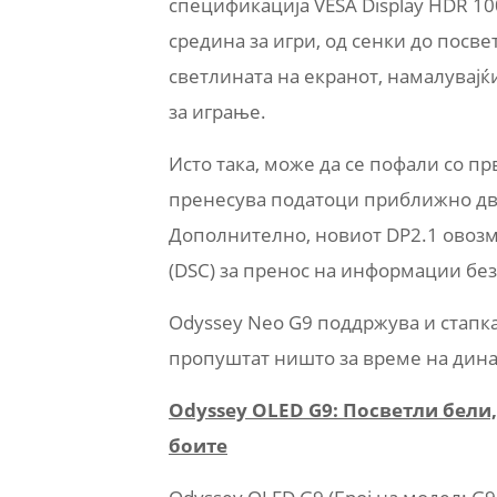
спецификација VESA Display HDR 10
средина за игри, од сенки до посве
светлината на екранот, намалувајќ
за играње.
Исто така, може да се пофали со прв
пренесува податоци приближно двој
Дополнително, новиот DP2.1 овозм
(DSC) за пренос на информации без
Odyssey Neo G9 поддржува и стапка
пропуштат ништо за време на дина
Odyssey OLED G9: Посветли бели
боите