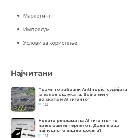
Маркетинг
Импресум
Услови за користење
Најчитани
Трамп го забрани Anthropic, судијата
ја запре одлуката: Војна меѓу
војската и AI гигантот
128
Новата реклама на AI гигантот го
преплаши интернетот: Дали е ова
најчудното видео досега?
113