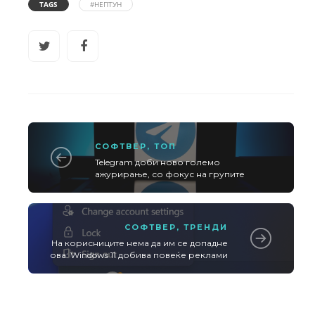
TAGS
#НЕПТУН
СОФТВЕР
,
ТОП
Telegram доби ново големо
ажурирање, со фокус на групите
СОФТВЕР
,
ТРЕНДИ
На корисниците нема да им се допадне
ова: Windows 11 добива повеќе реклами