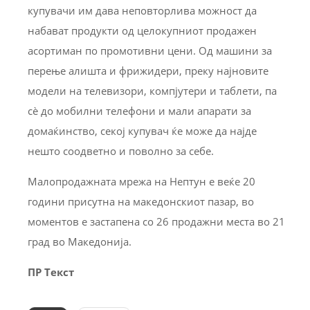
купувачи им дава неповторлива можност да
набават продукти од целокупниот продажен
асортиман по промотивни цени. Од машини за
перење алишта и фрижидери, преку најновите
модели на телевизори, компјутери и таблети, па
сè до мобилни телефони и мали апарати за
домаќинство, секој купувач ќе може да најде
нешто соодветно и поволно за себе.
Малопродажната мрежа на Нептун е веќе 20
години присутна на македонскиот пазар, во
моментов е застапена со 26 продажни места во 21
град во Македонија.
ПР Текст