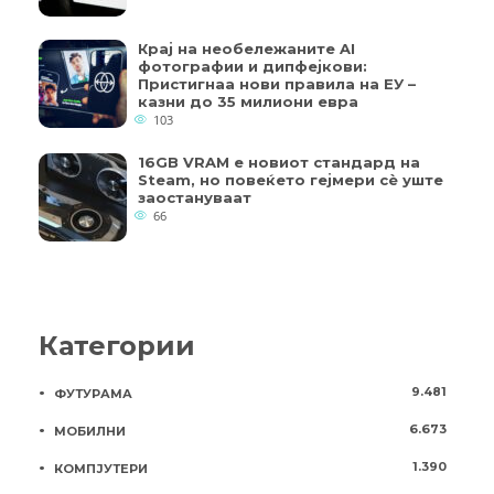
Крај на необележаните AI
фотографии и дипфејкови:
Пристигнаа нови правила на ЕУ –
казни до 35 милиони евра
103
16GB VRAM е новиот стандард на
Steam, но повеќето гејмери ​​сè уште
заостануваат
66
Категории
9.481
ФУТУРАМА
6.673
МОБИЛНИ
1.390
КОМПЈУТЕРИ