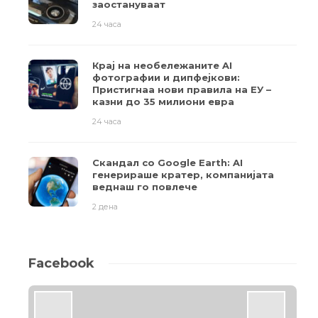
заостануваат
24 часа
Крај на необележаните AI
фотографии и дипфејкови:
Пристигнаа нови правила на ЕУ –
казни до 35 милиони евра
24 часа
Скандал со Google Earth: AI
генерираше кратер, компанијата
веднаш го повлече
2 дена
Facebook