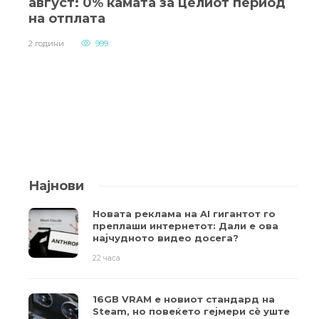
август: 0% камата за целиот период
на отплата
2 години
999
Најнови
Новата реклама на AI гигантот го
преплаши интернетот: Дали е ова
најчудното видео досега?
22 часа
16GB VRAM е новиот стандард на
Steam, но повеќето гејмери ​​сè уште