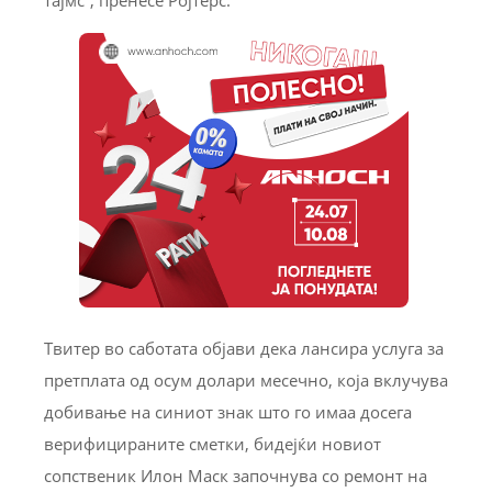
Твитер во саботата објави дека лансира услуга за
претплата од осум долари месечно, која вклучува
добивање на синиот знак што го имаа досега
верифицираните сметки, бидејќи новиот
сопственик Илон Маск започнува со ремонт на