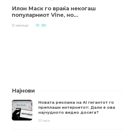
Илон Маск го враќа некогаш
популарниот Vine, но…
12 месеци
881
Најнови
Новата реклама на AI гигантот го
преплаши интернетот: Дали е ова
најчудното видео досега?
20 часа