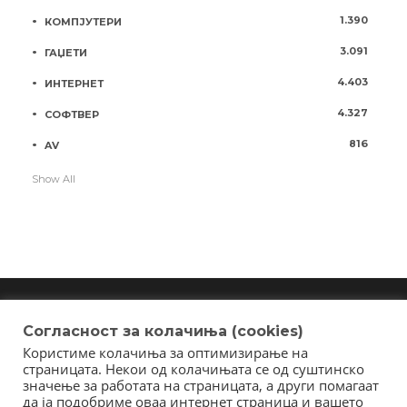
1.390
КОМПЈУТЕРИ
3.091
ГАЏЕТИ
4.403
ИНТЕРНЕТ
4.327
СОФТВЕР
816
AV
Show All
Согласност за колачиња (cookies)
Користиме колачиња за оптимизирање на
Copyright © 2018 - Member of IAB Macedonia
страницата. Некои од колачињата се од суштинско
Member of Clip Media Group / 2017
значење за работата на страницата, а други помагаат
да ја подобриме оваа интернет страница и вашето