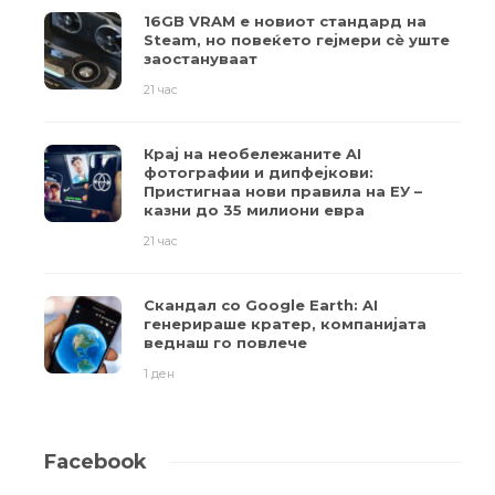
16GB VRAM е новиот стандард на
Steam, но повеќето гејмери ​​сè уште
заостануваат
21 час
Крај на необележаните AI
фотографии и дипфејкови:
Пристигнаа нови правила на ЕУ –
казни до 35 милиони евра
21 час
Скандал со Google Earth: AI
генерираше кратер, компанијата
веднаш го повлече
1 ден
Facebook