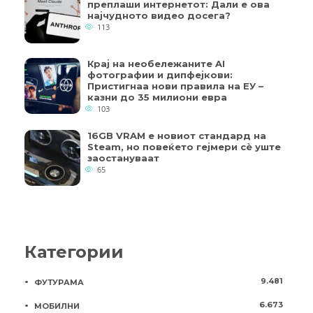
преплаши интернетот: Дали е ова
најчудното видео досега?
113
Крај на необележаните AI
фотографии и дипфејкови:
Пристигнаа нови правила на ЕУ –
казни до 35 милиони евра
103
16GB VRAM е новиот стандард на
Steam, но повеќето гејмери ​​сè уште
заостануваат
65
Категории
9.481
ФУТУРАМА
6.673
МОБИЛНИ