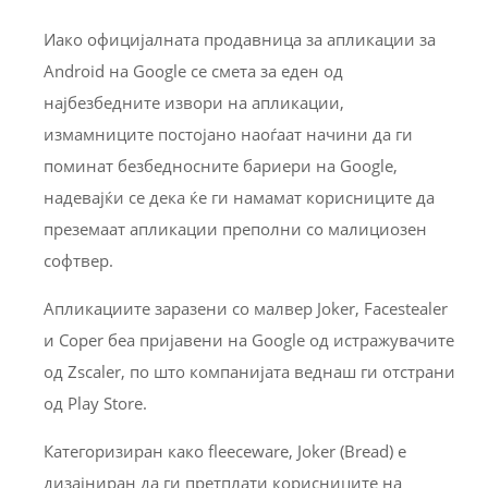
Иако официјалната продавница за апликации за
Android на Google се смета за еден од
најбезбедните извори на апликации,
измамниците постојано наоѓаат начини да ги
поминат безбедносните бариери на Google,
надевајќи се дека ќе ги намамат корисниците да
преземаат апликации преполни со малициозен
софтвер.
Апликациите заразени со малвер Joker, Facestealer
и Coper беа пријавени на Google од истражувачите
од Zscaler, по што компанијата веднаш ги отстрани
од Play Store.
Категоризиран како fleeceware, Joker (Bread) е
дизајниран да ги претплати корисниците на