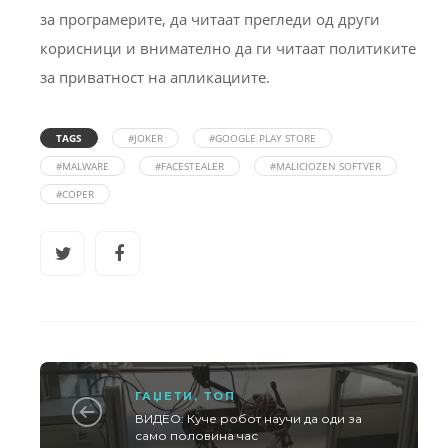
за програмерите, да читаат прегледи од други
корисници и внимателно да ги читаат политиките
за приватност на апликациите.
TAGS
#JOKER
#GOOGLE PLAY STORE
#MALWARE
#FACESTEALER
#MALICIOZEN SOFTVER
#COPER
ГАЏЕТИ
,
ТОП
ВИДЕО: Куче робот научи да оди за
само половина час