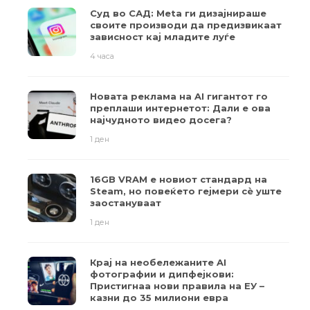
Суд во САД: Meta ги дизајнираше
своите производи да предизвикаат
зависност кај младите луѓе
4 часа
Новата реклама на AI гигантот го
преплаши интернетот: Дали е ова
најчудното видео досега?
1 ден
16GB VRAM е новиот стандард на
Steam, но повеќето гејмери ​​сè уште
заостануваат
1 ден
Крај на необележаните AI
фотографии и дипфејкови:
Пристигнаа нови правила на ЕУ –
казни до 35 милиони евра