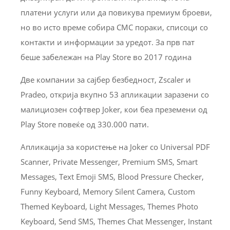
платени услуги или да повикува премиум броеви,
но во исто време собира СМС пораки, списоци со
контакти и информации за уредот. За прв пат
беше забележан на Play Store во 2017 година
Две компании за сајбер безбедност, Zscaler и
Pradeo, открија вкупно 53 апликации заразени со
малициозен софтвер Joker, кои беа преземени од
Play Store повеќе од 330.000 пати.
Апликација за користење на Joker со Universal PDF
Scanner, Private Messenger, Premium SMS, Smart
Messages, Text Emoji SMS, Blood Pressure Checker,
Funny Keyboard, Memory Silent Camera, Custom
Themed Keyboard, Light Messages, Themes Photo
Keyboard, Send SMS, Themes Chat Messenger, Instant