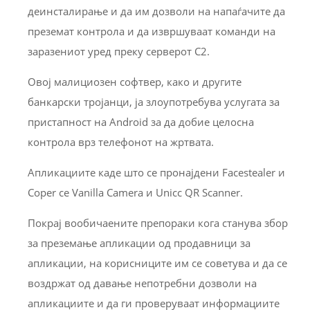
деинсталирање и да им дозволи на напаѓачите да
преземат контрола и да извршуваат команди на
заразениот уред преку серверот C2.
Овој малициозен софтвер, како и другите
банкарски тројанци, ја злоупотребува услугата за
пристапност на Android за да добие целосна
контрола врз телефонот на жртвата.
Апликациите каде што се пронајдени Facestealer и
Coper се Vanilla Camera и Unicc QR Scanner.
Покрај вообичаените препораки кога станува збор
за преземање апликации од продавници за
апликации, на корисниците им се советува и да се
воздржат од давање непотребни дозволи на
апликациите и да ги проверуваат информациите