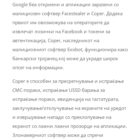
Google беа откриени и апликации заразени со
малициозен софтвер Facestealer и Coper. Додека
првиот им овозможува на операторите да
извлечат лозинки на Facebook и токени за
автентикација, Coper, наследникот на
малициозниот софтвер Exobot, функционира како
банкарски тројанец кој може да украде широк
опсег на информации.
Coper е способен за пресретнување и испраќање
СМС-пораки, испраќање USSD барања за
испраќање пораки, евиденција на тастатурата,
заклучување/отклучување на екраните на уредот
и извршување напади со преклопување на
екранот со лажни лажни прозорци на апликации.
Злонамерниот софтвер може да спречи