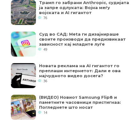
Трамп го забрани Anthropic, судијата
ја запре одлуката: Војна меѓу
војската и AI гигантот
76
Суд во САД: Meta ги дизајнираше
своите производи да предизвикаат
зависност кај младите луѓе
49
Новата реклама на AI гигантот го
преплаши интернетот: Дали е ова
најчудното видео досега?
36
(ВИДЕО) Новиот Samsung Flip8 и
паметните часовници пристигнаа:
Погледнете што носат
14