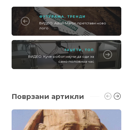
ФУТУРАМА
,
ТРЕНДИ
ВИДЕО: Aston Martin претстави ново
лого
ГАЏЕТИ
,
ТОП
ВИДЕО: Куче робот научи да оди за
само половина час
Поврзани артикли