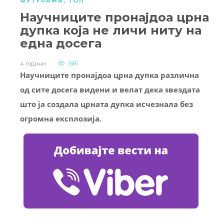
ФУТУРАМА
,
ТОП
Научниците пронајдоа црна
дупка која не личи ниту на
една досега
4 години
1581
Научниците пронајдоа црна дупка различна
од сите досега видени и велат дека ѕвездата
што ја создала црната дупка исчезнала без
огромна експлозија.