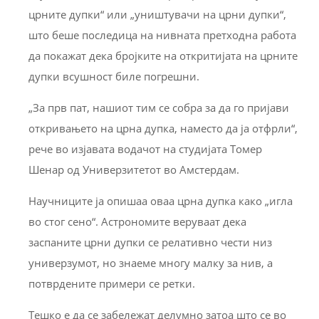
црните дупки“ или „уништувачи на црни дупки“,
што беше последица на нивната претходна работа
да покажат дека бројките на откритијата на црните
дупки всушност биле погрешни.
„За прв пат, нашиот тим се собра за да го пријави
откривањето на црна дупка, наместо да ја отфрли“,
рече во изјавата водачот на студијата Томер
Шенар од Универзитетот во Амстердам.
Научниците ја опишаа оваа црна дупка како „игла
во стог сено“. Астрономите веруваат дека
заспаните црни дупки се релативно чести низ
универзумот, но знаеме многу малку за нив, а
потврдените примери се ретки.
Тешко е да се забележат делумно затоа што се во