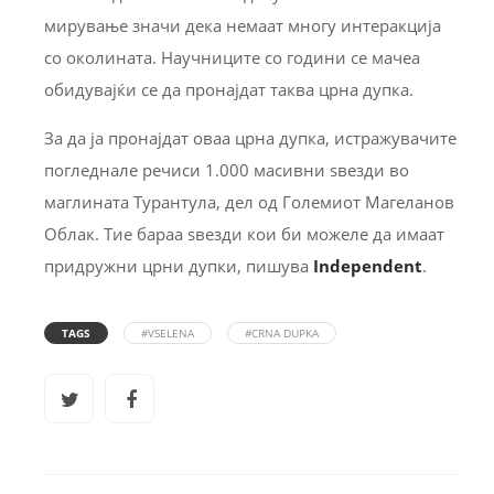
мирување значи дека немаат многу интеракција
со околината. Научниците со години се мачеа
обидувајќи се да пронајдат таква црна дупка.
За да ја пронајдат оваа црна дупка, истражувачите
погледнале речиси 1.000 масивни ѕвезди во
маглината Турантула, дел од Големиот Магеланов
Облак. Тие бараа ѕвезди кои би можеле да имаат
придружни црни дупки, пишува
Independent
.
TAGS
#VSELENA
#CRNA DUPKA