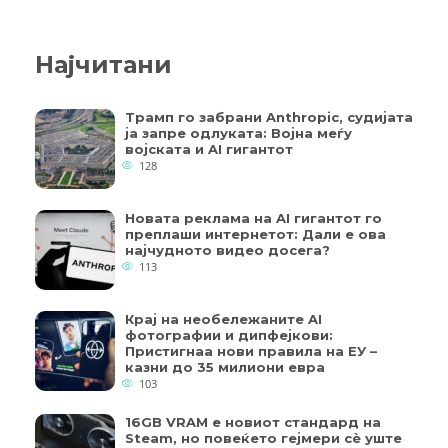
Најчитани
Трамп го забрани Anthropic, судијата
ја запре одлуката: Војна меѓу
војската и AI гигантот
128
Новата реклама на AI гигантот го
преплаши интернетот: Дали е ова
најчудното видео досега?
113
Крај на необележаните AI
фотографии и дипфејкови:
Пристигнаа нови правила на ЕУ –
казни до 35 милиони евра
103
16GB VRAM е новиот стандард на
Steam, но повеќето гејмери ​​сè уште