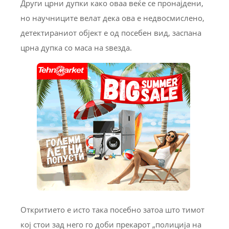
Други црни дупки како оваа веќе се пронајдени,
но научниците велат дека ова е недвосмислено,
детектираниот објект е од посебен вид, заспана
црна дупка со маса на ѕвезда.
Откритието е исто така посебно затоа што тимот
кој стои зад него го доби прекарот „полиција на