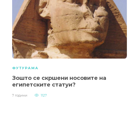
ФУТУРАМА
Зошто се скршени носовите на
египетските статуи?
7 години
1127