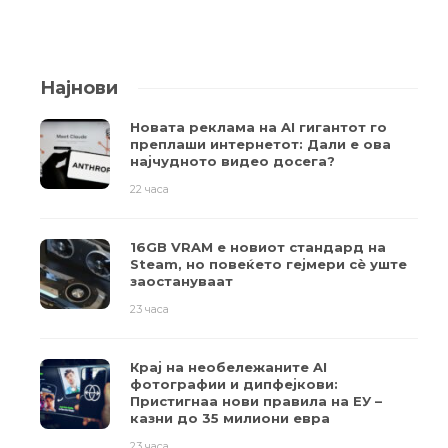
Најнови
Новата реклама на AI гигантот го
преплаши интернетот: Дали е ова
најчудното видео досега?
22 часа
16GB VRAM е новиот стандард на
Steam, но повеќето гејмери ​​сè уште
заостануваат
23 часа
Крај на необележаните AI
фотографии и дипфејкови:
Пристигнаа нови правила на ЕУ –
казни до 35 милиони евра
23 часа