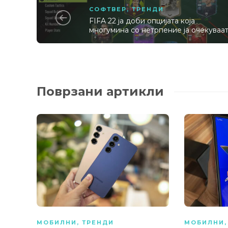
СОФТВЕР
,
ТРЕНДИ
FIFA 22 ја доби опцијата која
многумина со нетрпение ја очекуваа
Поврзани артикли
МОБИЛНИ
,
ТРЕНДИ
МОБИЛНИ