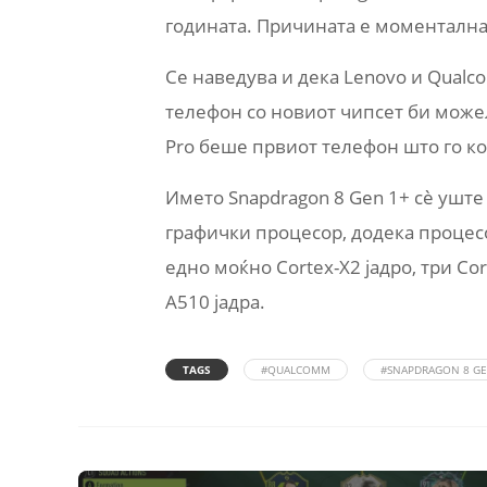
годината. Причината е моменталнат
Се наведува и дека Lenovo и Qualc
телефон со новиот чипсет би можел 
Pro беше првиот телефон што го ко
Името Snapdragon 8 Gen 1+ сè уште
графички процесор, додека процесо
едно моќно Cortex-X2 јадро, три C
A510 јадра.
TAGS
#QUALCOMM
#SNAPDRAGON 8 GE