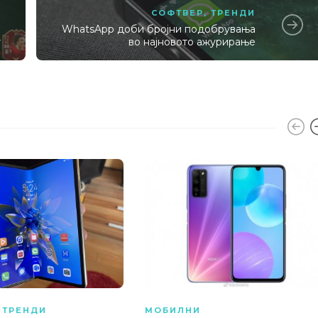
СОФТВЕР
,
ТРЕНДИ
WhatsApp доби бројни подобрувања
т
во најновото ажурирање
,
ТРЕНДИ
МОБИЛНИ