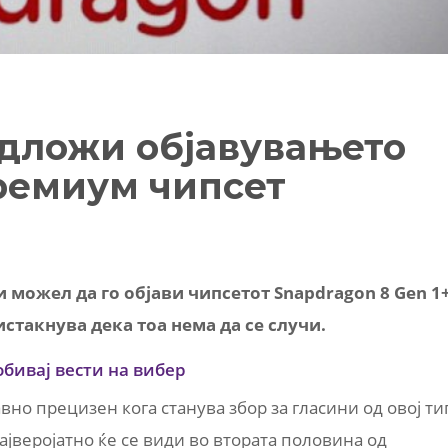
дложи објавувањето
ремиум чипсет
 можел да го објави чипсетот Snapdragon 8 Gen 1
 истакнува дека тоа нема да се случи.
обивај вести на вибер
лавно прецизен кога станува збор за гласини од овој ти
ајверојатно ќе се види во втората половина од