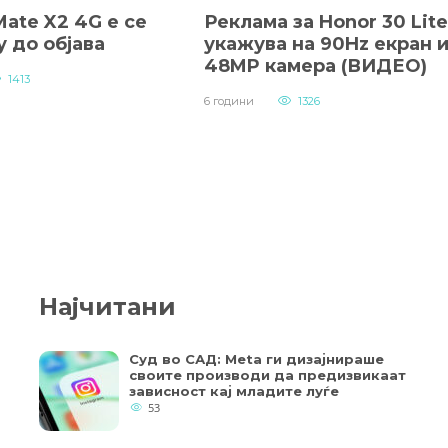
ate X2 4G е се
Реклама за Honor 30 Lite
 до објава
укажува на 90Hz екран 
48MP камера (ВИДЕО)
1413
6 години
1326
Најчитани
Суд во САД: Meta ги дизајнираше
своите производи да предизвикаат
зависност кај младите луѓе
53