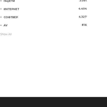
3.091
ГАЏЕТИ
4.404
ИНТЕРНЕТ
4.327
СОФТВЕР
816
AV
Show All