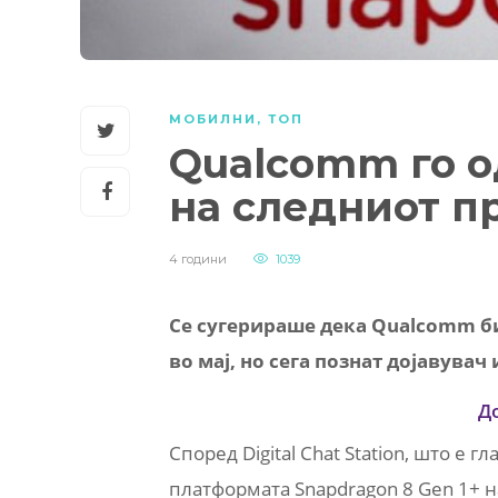
МОБИЛНИ
,
ТОП
Qualcomm го о
на следниот п
4 години
1039
Се сугерираше дека Qualcomm би
во мај, но сега познат дојавувач
Д
Според Digital Chat Station, што е г
платформата Snapdragon 8 Gen 1+ н