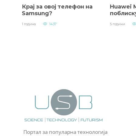
Крај за овој телефон на
Huawei M
Samsung?
поблиску
1 година
1437
5 години
Портал за популарна технологија