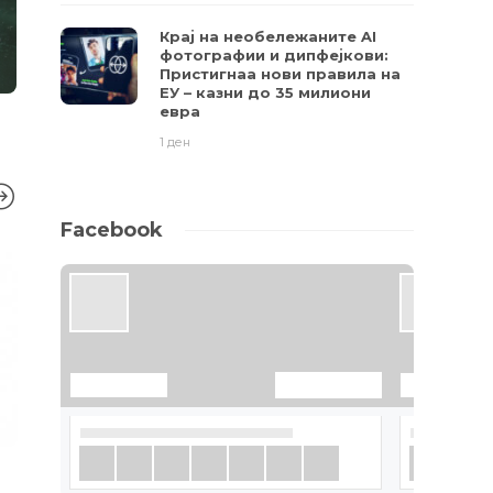
Крај на необележаните AI
фотографии и дипфејкови:
Пристигнаа нови правила на
ЕУ – казни до 35 милиони
евра
1 ден
Facebook
МОБИЛНИ
,
FEATURED
МОБИЛНИ
,
ТР