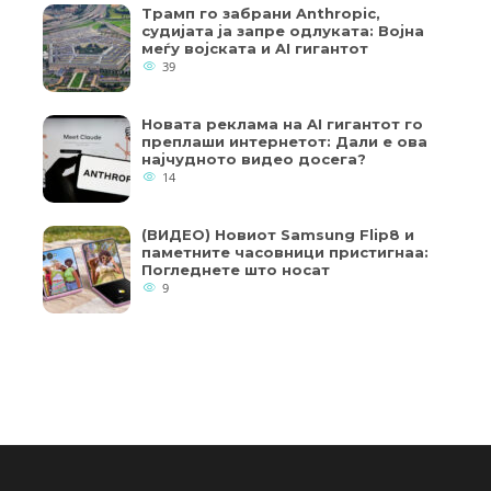
Трамп го забрани Anthropic,
судијата ја запре одлуката: Војна
меѓу војската и AI гигантот
39
Новата реклама на AI гигантот го
преплаши интернетот: Дали е ова
најчудното видео досега?
14
(ВИДЕО) Новиот Samsung Flip8 и
паметните часовници пристигнаа:
Погледнете што носат
9