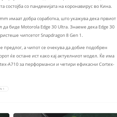
а состојба со пандемијата на коронавирус во Кина.
omm имаат добра соработка, што укажува дека првиот
да биде Motorola Edge 30 Ultra. Знаеме дека Edge 30
ристеше чипсетот Snapdragon 8 Gen 1.
 е предлог, а чипот се очекува да добие подобрен
рот ќе остане ист како кај актуелниот модел. Ќе има
ortex-A710 за перформанси и четири ефикасни Cortex-
N 1