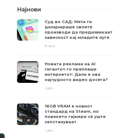
Најнови
Суд во САД: Meta ги
дизајнираше своите
производи да предизвикаат
зависност кај младите луѓе
8 часа
Новата реклама на AI
гигантот го преплаши
интернетот: Дали е ова
најчудното видео досега?
1 ден
16GB VRAM е новиот
стандард на Steam, но
повеќето гејмери ​​сè уште
заостануваат
1 ден