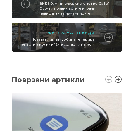
ВИДЕО: Анти-cheat системот во Call of
Duty ги прави чесните играчи
невидливи за измамниците
ФУТУРАМА
,
ТРЕНДИ
Новата плимна турбина генерира
енергија колку и 12-те соларни панели
Поврзани артикли