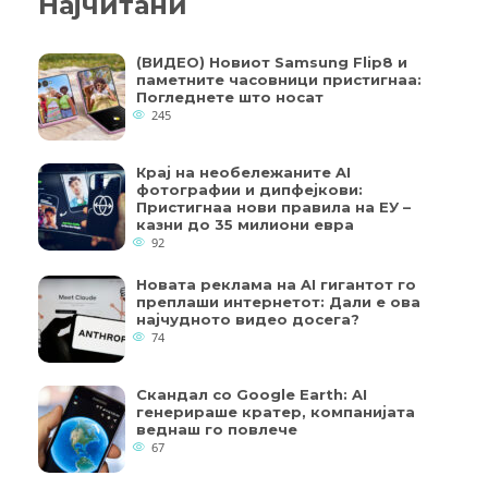
Најчитани
(ВИДЕО) Новиот Samsung Flip8 и
паметните часовници пристигнаа:
Погледнете што носат
245
Крај на необележаните AI
фотографии и дипфејкови:
Пристигнаа нови правила на ЕУ –
казни до 35 милиони евра
92
Новата реклама на AI гигантот го
преплаши интернетот: Дали е ова
најчудното видео досега?
74
Скандал со Google Earth: AI
генерираше кратер, компанијата
веднаш го повлече
67