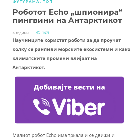
ФУТУРАМА
,
ТОП
Роботот Echo „шпионира“
пингвини на Антарктикот
4 години
1471
Научниците користат роботи за да проучат
колку се ранливи морските екосистеми и како
климатските промени влијаат на
Антарктикот.
Малиот робот Echo има тркала и се движи и