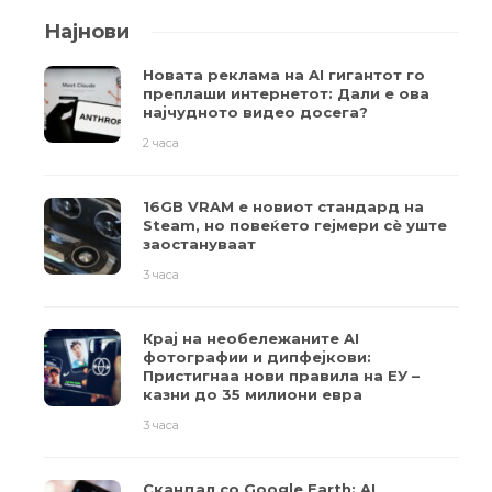
Најнови
Новата реклама на AI гигантот го
преплаши интернетот: Дали е ова
најчудното видео досега?
2 часа
16GB VRAM е новиот стандард на
Steam, но повеќето гејмери ​​сè уште
заостануваат
3 часа
Крај на необележаните AI
фотографии и дипфејкови:
Пристигнаа нови правила на ЕУ –
казни до 35 милиони евра
3 часа
Скандал со Google Earth: AI