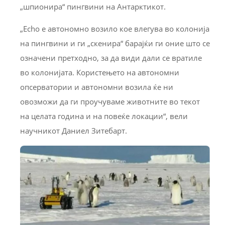
„шпионира“ пингвини на Антарктикот.
„Echo е автономно возило кое влегува во колонија
на пингвини и ги „скенира“ барајќи ги оние што се
означени претходно, за да види дали се вратиле
во колонијата. Користењето на автономни
опсерватории и автономни возила ќе ни
овозможи да ги проучуваме животните во текот
на целата година и на повеќе локации“, вели
научникот Даниел Зитебарт.