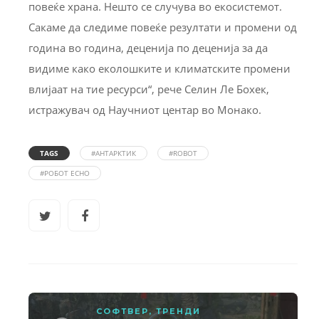
повеќе храна. Нешто се случува во екосистемот.
Сакаме да следиме повеќе резултати и промени од
година во година, деценија по деценија за да
видиме како еколошките и климатските промени
влијаат на тие ресурси“, рече Селин Ле Бохек,
истражувач од Научниот центар во Монако.
TAGS
#АНТАРКТИК
#ROBOT
#РОБОТ ECHO
СОФТВЕР
,
ТРЕНДИ