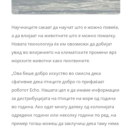
Научниците сакаат да научат што е можно повеќе,
а да влијаат на животните што е можно помалку.
Новата технологија ќе им овозможи да добијат
увид во влијанието на климатските промени врз
морските животни како пингвините.
„Ова беше добро искуство во смисла дека
сфативме дека птиците добро гo прифаќаат
роботот Echo. Нашата цел е да имаме информации
за дистрибуцијата на птиците на море од година
во година. Ако одат многу далеку од колонијата
одредени години или неколку години по ред, на
пример тогаш можеш да заклучиш дека таму нема