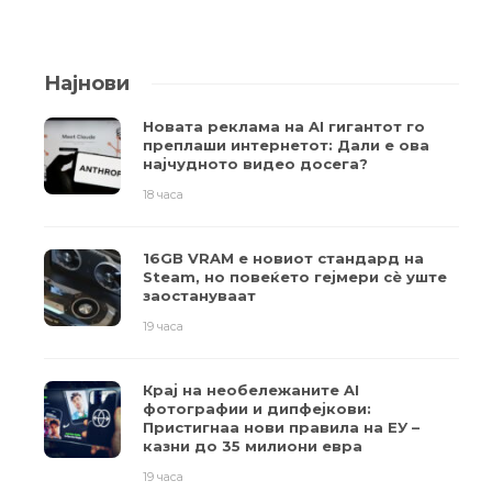
Најнови
Новата реклама на AI гигантот го
преплаши интернетот: Дали е ова
најчудното видео досега?
18 часа
16GB VRAM е новиот стандард на
Steam, но повеќето гејмери ​​сè уште
заостануваат
19 часа
Крај на необележаните AI
фотографии и дипфејкови:
Пристигнаа нови правила на ЕУ –
казни до 35 милиони евра
19 часа