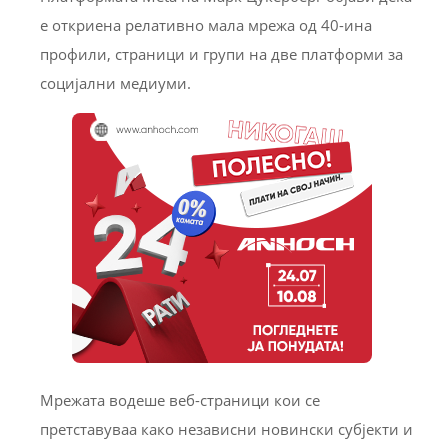
е откриена релативно мала мрежа од 40-ина
профили, страници и групи на две платформи за
социјални медиуми.
Мрежата водеше веб-страници кои се
претставуваа како независни новински субјекти и