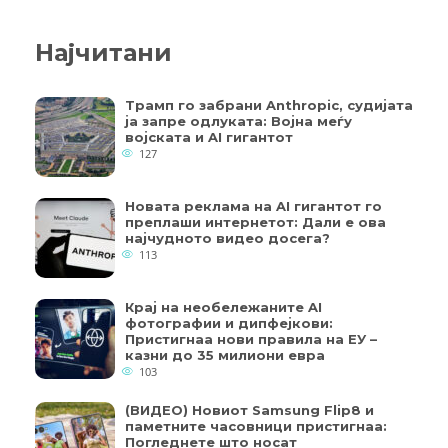
Најчитани
Трамп го забрани Anthropic, судијата
ја запре одлуката: Војна меѓу
војската и AI гигантот
127
Новата реклама на AI гигантот го
преплаши интернетот: Дали е ова
најчудното видео досега?
113
Крај на необележаните AI
фотографии и дипфејкови:
Пристигнаа нови правила на ЕУ –
казни до 35 милиони евра
103
(ВИДЕО) Новиот Samsung Flip8 и
паметните часовници пристигнаа:
Погледнете што носат