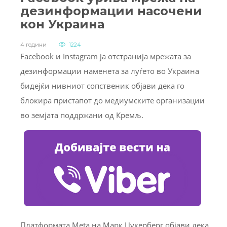
дезинформации насочени
кон Украина
4 години
1224
Facebook и Instagram ја отстранија мрежата за
дезинформации наменета за луѓето во Украина
бидејќи нивниот сопственик објави дека го
блокира пристапот до медиумските организации
во земјата поддржани од Кремљ.
Платформата Meta на Марк Цукерберг објави дека