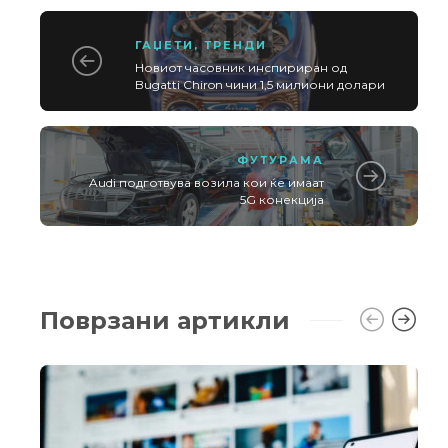
ГАЏЕТИ
,
ТРЕНДИ
Новиот часовник инспириран од
Bugatti Chiron чини 1,5 милиони долари
ФУТУРАМА
Audi подготвува возила кои ќе имаат
5G конекција
Поврзани артикли