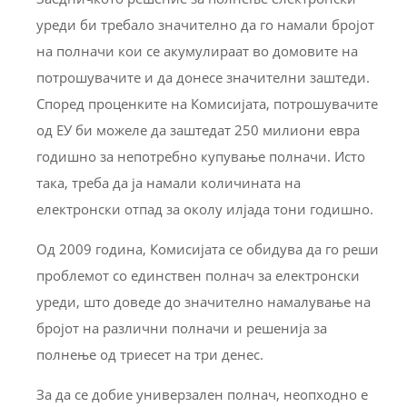
уреди би требало значително да го намали бројот
на полначи кои се акумулираат во домовите на
потрошувачите и да донесе значителни заштеди.
Според проценките на Комисијата, потрошувачите
од ЕУ би можеле да заштедат 250 милиони евра
годишно за непотребно купување полначи. Исто
така, треба да ја намали количината на
електронски отпад за околу илјада тони годишно.
Од 2009 година, Комисијата се обидува да го реши
проблемот со единствен полнач за електронски
уреди, што доведе до значително намалување на
бројот на различни полначи и решенија за
полнење од триесет на три денес.
За да се добие универзален полнач, неопходно е