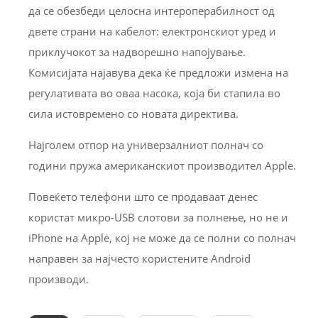
да се обезбеди целосна интероперабилност од
двете страни на кабелот: електронскиот уред и
приклучокот за надворешно напојување.
Комисијата најавува дека ќе предложи измена на
регулативата во оваа насока, која би стапила во
сила истовремено со новата директива.
Најголем отпор на универзалниот полнач со
години пружа американскиот производител Apple.
Повеќето телефони што се продаваат денес
користат микро-USB слотови за полнење, но не и
iPhone на Apple, кој не може да се полни со полнач
направен за најчесто користените Android
производи.