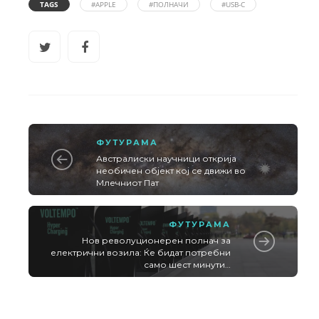
TAGS
#APPLE
#ПОЛНАЧИ
#USB-C
ФУТУРАМА
Австралиски научници открија
необичен објект кој се движи во
Млечниот Пат
ФУТУРАМА
Нов револуционерен полнач за
електрични возила: Ќе бидат потребни
само шест минути…