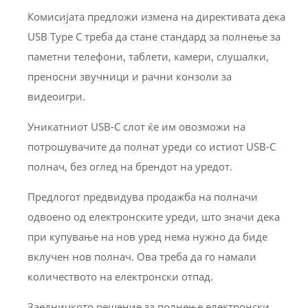
Комисијата предложи измена на директивата дека
USB Type C треба да стане стандард за полнење за
паметни телефони, таблети, камери, слушалки,
преносни звучници и рачни конзоли за
видеоигри.
Уникатниот USB-C слот ќе им овозможи на
потрошувачите да полнат уреди со истиот USB-C
полнач, без оглед на брендот на уредот.
Предлогот предвидува продажба на полначи
одвоено од електронските уреди, што значи дека
при купување на нов уред нема нужно да биде
вклучен нов полнач. Ова треба да го намали
количеството на електронски отпад.
Заедничкото решение за полнење електронски