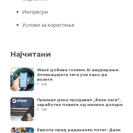
Импресум
Услови за користење
Најчитани
Waze добива големо AI ажурирање:
Апликацијата сега учи како да
возите
418
Признал дека продавал „бели лаги“,
заработил повеќе од милион долари
104
Европа пред радикален потег: Дали