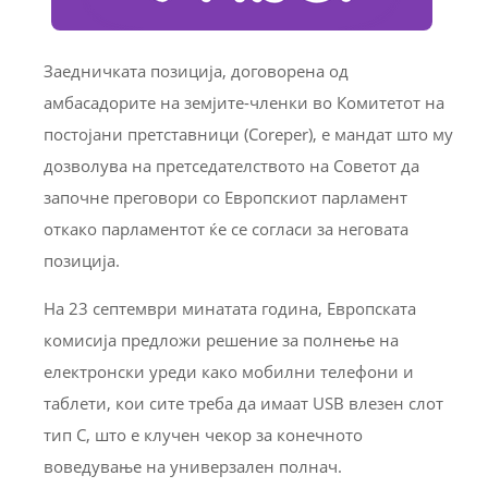
Заедничката позиција, договорена од
амбасадорите на земјите-членки во Комитетот на
постојани претставници (Coreper), е мандат што му
дозволува на претседателството на Советот да
започне преговори со Европскиот парламент
откако парламентот ќе се согласи за неговата
позиција.
На 23 септември минатата година, Европската
комисија предложи решение за полнење на
електронски уреди како мобилни телефони и
таблети, кои сите треба да имаат USB влезен слот
тип C, што е клучен чекор за конечното
воведување на универзален полнач.