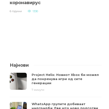
коронавирус
6 години
1330
Најнови
Project Helix: Новиот Xbox би можел
да покренува игри од сите
генерации
7 минути
WhatsApp групите добиваат
надградба: Еве што ново подготви