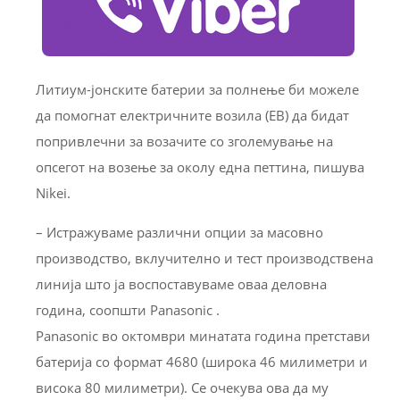
Литиум-јонските батерии за полнење би можеле
да помогнат електричните возила (ЕВ) да бидат
попривлечни за возачите со зголемување на
опсегот на возење за околу една петтина, пишува
Nikei.
– Истражуваме различни опции за масовно
производство, вклучително и тест производствена
линија што ја воспоставуваме оваа деловна
година, соопшти Panasonic .
Panasonic во октомври минатата година претстави
батерија со формат 4680 (широка 46 милиметри и
висока 80 милиметри). Се очекува ова да му