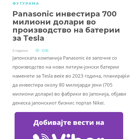
ФУТУРАМА
Panasonic инвестира 700
милиони долари во
производство на батерии
за Tesla
5 години
1036
Јапонската компанија Panasonic ќе започне со
производство на нови литиум-јонски батерии
наменети за Tesla веќе во 2023 година, планирајќи
да инвестира околу 80 милијарди јени (705
милиони долари) во фабрики во Јапонија, објави
денеска јапонскиот бизнис портал Nikei.