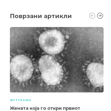
Поврзани артикли
ФУТУРАМА
Жената која го откри првиот