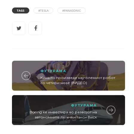
TAGS
#TESLA
#PANASONIC
ФУТУРАМА
Кина го произведе најголемиот робот
со четири нозе (ВИДЕО)
ФУТУРАМА
Boeing ќе инвестира во развојот на
автономните летечки такси Виск