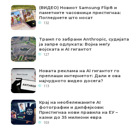
(ВИДЕО) Новиот Samsung Flip8 и
паметните часовници пристигнаа:
Погледнете што носат
132
Трамп го забрани Anthropic, судијата
ја запре одлуката: Војна меѓу
војската и AI гигантот
127
Новата реклама на AI гигантот го
преплаши интернетот: Дали е ова
најчудното видео досега?
113
Крај на необележаните AI
фотографии и дипфејкови:
Пристигнаа нови правила на ЕУ –
казни до 35 милиони евра
103