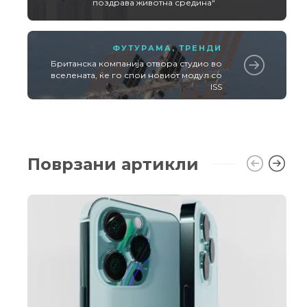
поздрава животна средина“
ФУТУРАМА
,
ТРЕНДИ
Британска компанија отвора студио во
вселената, ќе го спои новиот модул со
ISS
Поврзани артикли