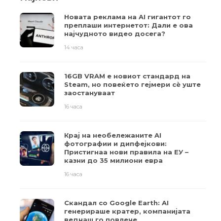
Новата реклама на AI гигантот го
преплаши интернетот: Дали е ова
најчудното видео досега?
14 часа
16GB VRAM е новиот стандард на
Steam, но повеќето гејмери ​​сè уште
заостануваат
16 часа
Крај на необележаните AI
фотографии и дипфејкови:
Пристигнаа нови правила на ЕУ –
казни до 35 милиони евра
16 часа
Скандал со Google Earth: AI
генерираше кратер, компанијата
веднаш го повлече