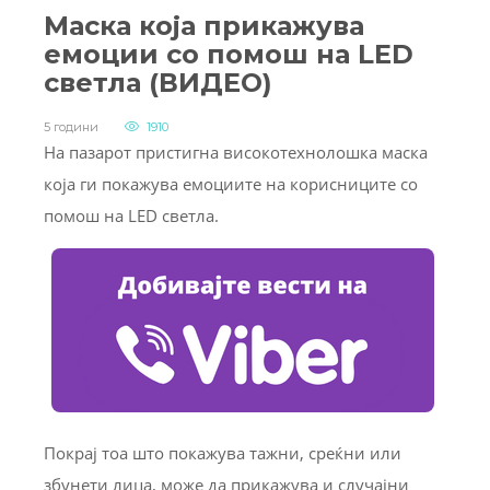
Маска која прикажува
емоции со помош на LED
светла (ВИДЕО)
5 години
1910
На пазарот пристигна високотехнолошка маска
која ги покажува емоциите на корисниците со
помош на LED светла.
Покрај тоа што покажува тажни, среќни или
збунети лица, може да прикажува и случајни