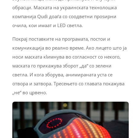
обрасци. Маската на украинската технолошка
компанија Qudi доаѓа со соодветни проѕирни
очила, кои имаат и LED светла.
Покрај поставките на програмата, постои и
комуникација во реално време. Ако лицето што ја
носи маската кlимнува во согласност со некого,
маската го прикажува зборот „да“ со зелени
светла. И кога зборува, анимираната уста се
отвора и затвора. Тресењето со главата покажува
„не“ во црвено.