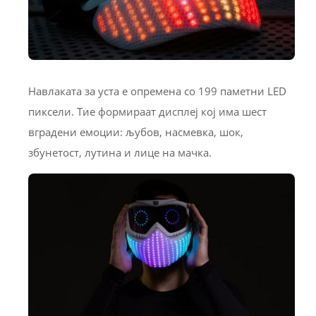
Навлаката за уста е опремена со 199 паметни LED
пиксели. Тие формираат дисплеј кој има шест
вградени емоции: љубов, насмевка, шок,
збунетост, лутина и лице на мачка.