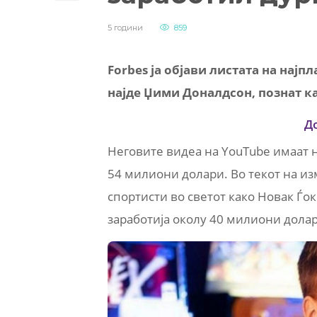
5 години
859
Forbes ја објави листата на најп
најде Џими Доналдсон, познат ка
Д
Неговите видеа на YouTube имаат н
54 милиони долари. Во текот на из
спортисти во светот како Новак Ѓок
заработија околу 40 милиони дола