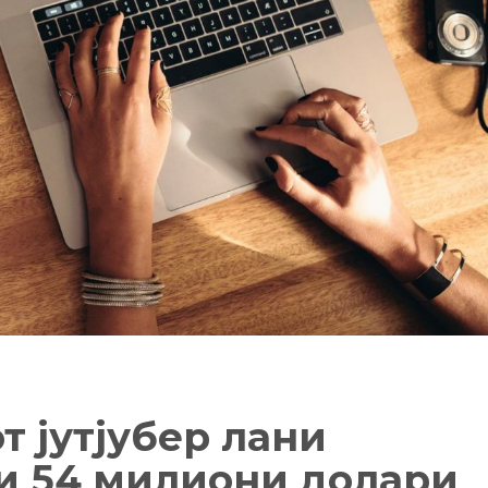
т јутјубер лани
и 54 милиони долари