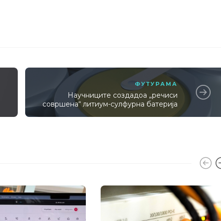
ФУТУРАМА
Научниците создадоа „речиси
совршена“ литиум-сулфурна батерија