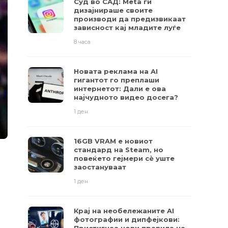
Суд во САД: Meta ги
дизајнираше своите
производи да предизвикаат
зависност кај младите луѓе
8 часа
Новата реклама на AI
гигантот го преплаши
интернетот: Дали е ова
најчудното видео досега?
1 ден
16GB VRAM е новиот
стандард на Steam, но
повеќето гејмери ​​сè уште
заостануваат
1 ден
Крај на необележаните AI
фотографии и дипфејкови: