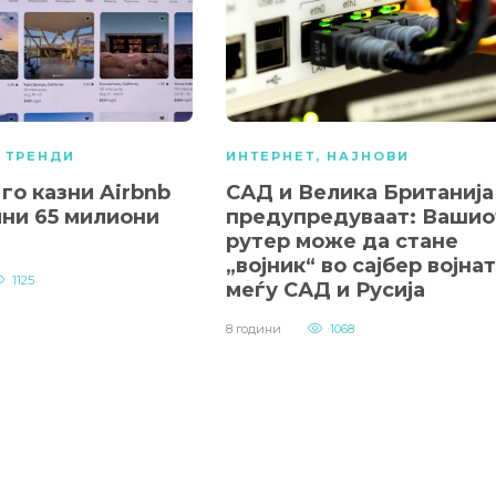
,
ТРЕНДИ
ИНТЕРНЕТ
,
НАЈНОВИ
го казни Airbnb
САД и Велика Британија
мни 65 милиони
предупредуваат: Вашио
рутер може да стане
„војник“ во сајбер војна
1125
меѓу САД и Русија
8 години
1068