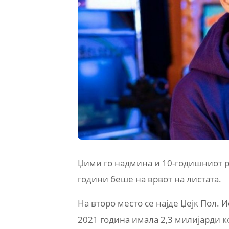
Џими го надмина и 10-годишниот ре
години беше на врвот на листата.
На второ место се најде Џејк Пол.
2021 година имала 2,3 милијарди к