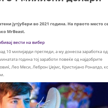
латени јутјубери во 2021 година. На првото место с
ко MrBeast.
обивај вести на вибер
ад 10 милијарди прегледи, а му донесоа заработка од
минатата година тој заработи повеќе од најдобрите
овиќ, Лео Меси, Леброн Џејмс, Кристијано Роналдо, к
ри.