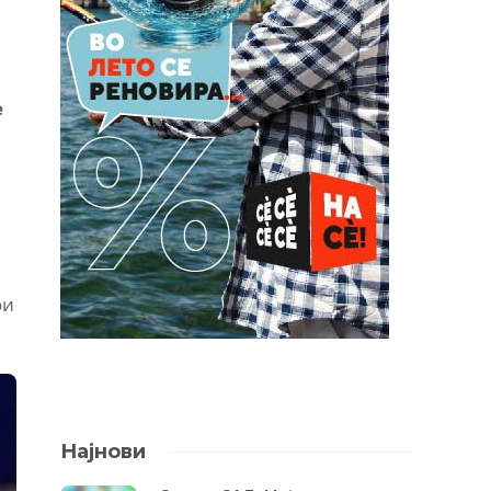
е
ои
Најнови