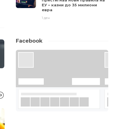
Пристигнаа нови правила на
ЕУ – казни до 35 милиони
евра
1 ден
Facebook