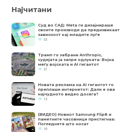
Најчитани
Суд во САД: Meta ги дизајнираше
своите производи да предизвикаат
зависност кај младите луѓе
53
Трамп го забрани Anthropic,
судијата ја запре одлуката: Војна
меѓу војската и AI гигантот
31
Новата реклама на AI гигантот го
преплаши интернетот: Дали е ова
најчудното видео досега?
13
(ВИДЕО) Новиот Samsung Flip8 и
паметните часовници пристигнаа:
Погледнете што носат
10