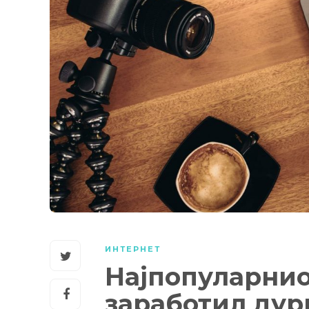
ИНТЕРНЕТ
Најпопуларнио
заработил дур