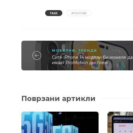
TAGS
#YOUTUBE
МОБИЛНИ
,
ТРЕНДИ
Сите iPhone 14 модели би можеле да
имаат ProMotion дисплеи
Поврзани артикли