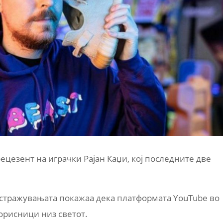
цезент на играчки Рајан Каџи, кој последните две
 Истражувањата покажаа дека платформата YouTube во
орисници низ светот.