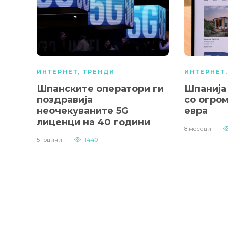
ИНТЕРНЕТ
,
ТРЕНДИ
ИНТЕРНЕТ
Шпанските оператори ги
Шпанија 
поздравија
со огро
неочекуваните 5G
евра
лиценци на 40 години
8 месеци
5 години
1440