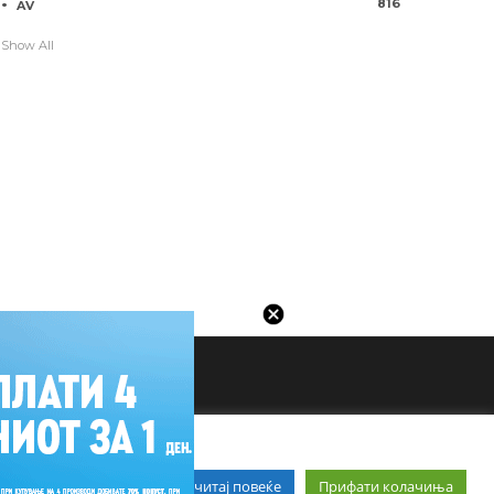
816
AV
Show All
Прочитај повеќе
Прифати колачиња