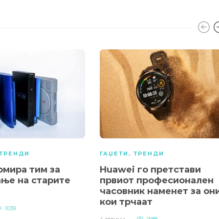
ТРЕНДИ
ГАЏЕТИ
,
ТРЕНДИ
рмира тим за
Huawei го претстави
ање на старите
првиот професионален
часовник наменет за он
кои трчаат
1039
4 години
1588