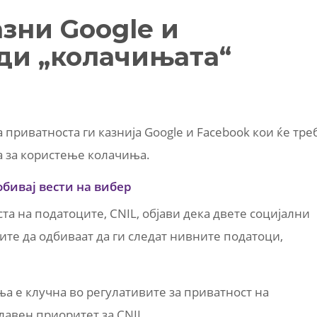
зни Google и
ди „колачињата“
 приватноста ги казнија Google и Facebook кои ќе тре
а за користење колачиња.
обивај вести на вибер
та на податоците, CNIL, објави дека двете социјални
те да одбиваат да ги следат нивните податоци,
ња е клучна во регулативите за приватност на
лавен приоритет за CNIL.