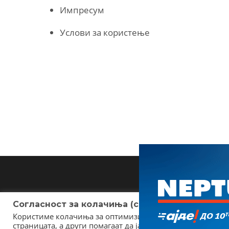
Импресум
Услови за користење
Согласност за колачиња (cookies)
Користиме колачиња за оптимизирање на страницата. Не
страницата, а други помагаат да ја подобриме оваа инт