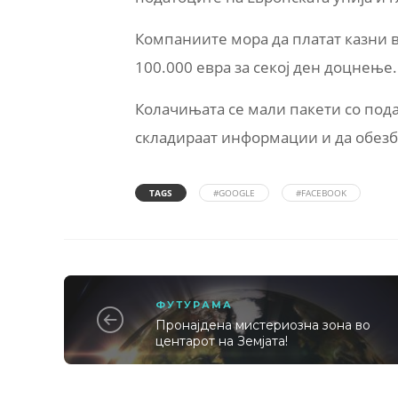
Компаниите мора да платат казни в
100.000 евра за секој ден доцнење.
Колачињата се мали пакети со под
складираат информации и да обезб
TAGS
#GOOGLE
#FACEBOOK
ФУТУРАМА
Пронајдена мистериозна зона во
центарот на Земјата!