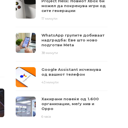
Project Helix: Новиот Xbox би
можел да покренува игри од
сите генерации
17 минути
WhatsApp групите добиваат
надградба: Еве што ново
подготви Meta
38 минути
Google Assistant исчезнува
од вашиот телефон
43 минути
Хакирани повеќе од 1.600
организации, меѓу нив и
Oppo
6 часа