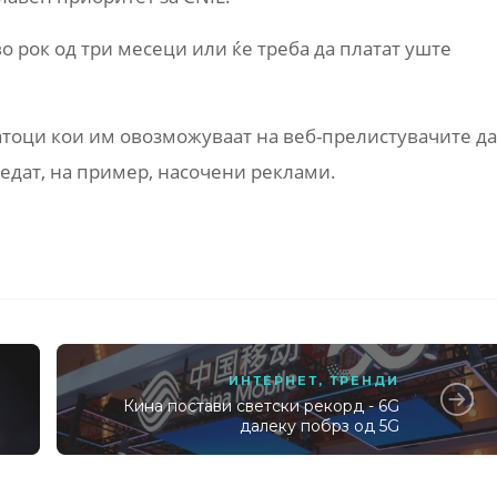
о рок од три месеци или ќе треба да платат уште
атоци кои им овозможуваат на веб-прелистувачите да
едат, на пример, насочени реклами.
ИНТЕРНЕТ
,
ТРЕНДИ
Кина постави светски рекорд - 6G
далеку побрз од 5G