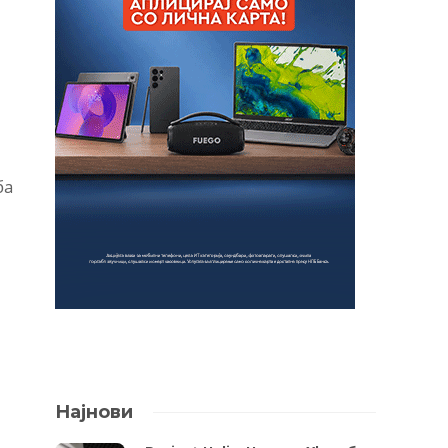
ба
Најнови