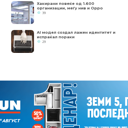
Хакирани повеќе од 1.600
организации, меѓу нив и Oppo
39
AI модел создал лажен идентитет и
испраќал пораки
29
Copyright © 2018 - Member of IAB Macedonia
кои од колачињата се од суштинско значење за работата на
Member of Clip Media Group / 2017
ернет страница и вашето корисничко искуство. Напомена: