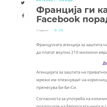
ИНТЕРНЕТ
,
ТРЕНДИ
Франција ги ка
Facebook пора
5 години
936
Француската агенција за заштита на
да платат вкупно 210 милиони евр
Д
Агенцијата за заштита на приватнос
мрежи им отежнуваат на корисници
пренесува Би-Би-Си.
Согласноста за употреба на колачи
податоците на Европската унија и г