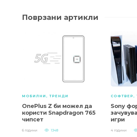
Поврзани артикли
МОБИЛНИ
,
ТРЕНДИ
СОФТВЕР
,
OnePlus Z би можел да
Sony фо
користи Snapdragon 765
зачувув
чипсет
игри
6 години
1348
4 години