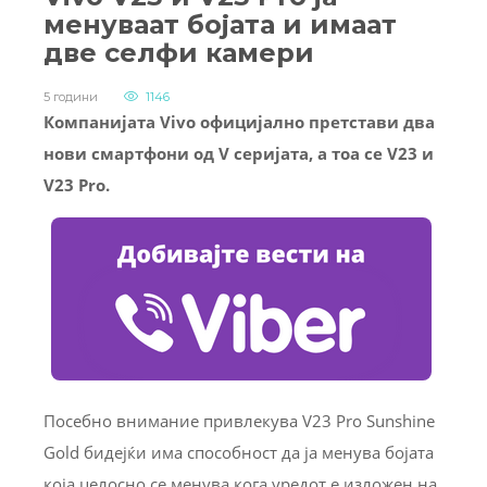
менуваат бојата и имаат
две селфи камери
5 години
1146
Компанијата Vivo официјално претстави два
нови смартфони од V серијата, а тоа се V23 и
V23 Pro.
Посебно внимание привлекува V23 Pro Sunshine
Gold бидејќи има способност да ја менува бојата
која целосно се менува кога уредот е изложен на