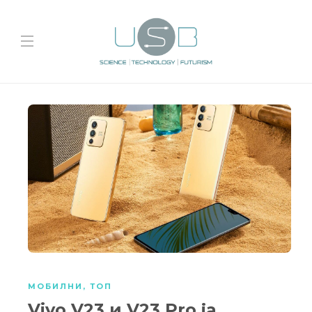
МОБИЛНИ
,
ТОП
Vivo V23 и V23 Pro ја