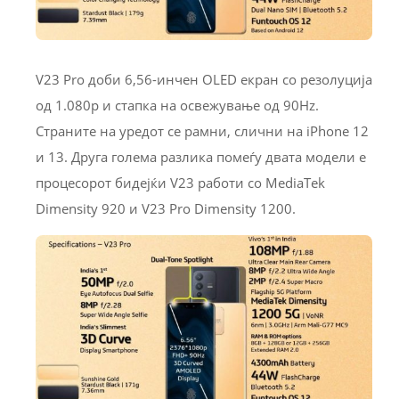
V23 Pro доби 6,56-инчен OLED екран со резолуција
од 1.080p и стапка на освежување од 90Hz.
Страните на уредот се рамни, слични на iPhone 12
и 13. Друга голема разлика помеѓу двата модели е
процесорот бидејќи V23 работи со MediaTek
Dimensity 920 и V23 Pro Dimensity 1200.