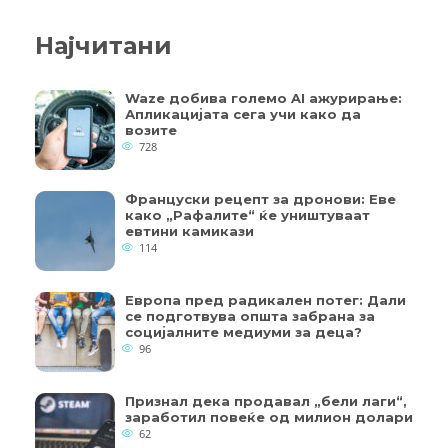
Најчитани
Waze добива големо AI ажурирање:
Апликацијата сега учи како да
возите
728
Француски рецепт за дронови: Еве
како „Рафалите“ ќе уништуваат
евтини камикази
114
Европа пред радикален потег: Дали
се подготвува општа забрана за
социјалните медиуми за деца?
96
Признал дека продавал „бели лаги“,
заработил повеќе од милион долари
62