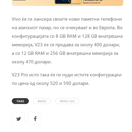
Vivo ќе ги лансира своите нови паметни телефони
на азискиот пазар, но се очекуваат и во Европа. Во
конфигурацијата со 8 GB RAM и 128 GB внатрешна
меморија, V23 ќе се продава за околу 400 долари,
а со 12 GB RAM и 256 GB внатрешна меморија за
околу 470 долари.
V23 Pro исто така ќе ги нуди истите конфигурации
по цена од околу 520 и 590 долари.
TAGS
#VIVO
#VIVO V23