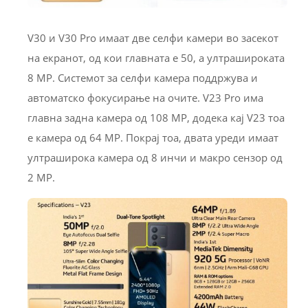
V30 и V30 Pro имаат две селфи камери во засекот
на екранот, од кои главната е 50, а ултрашироката
8 MP. Системот за селфи камера поддржува и
автоматско фокусирање на очите. V23 Pro има
главна задна камера од 108 MP, додека кај V23 тоа
е камера од 64 MP. Покрај тоа, двата уреди имаат
ултраширока камера од 8 инчи и макро сензор од
2 MP.