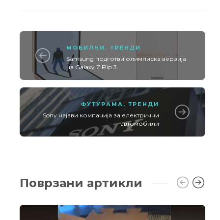
МОБИЛНИ
,
ТРЕНДИ
Samsung подготви олимписка верзија
на Galaxy Z Flip 3
ФУТУРАМА
,
ТРЕНДИ
Sony најави компанија за електрични
автомобили
Поврзани артикли