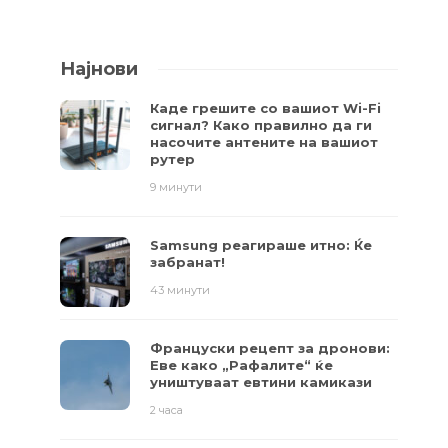
Најнови
Каде грешите со вашиот Wi-Fi
сигнал? Како правилно да ги
насочите антените на вашиот
рутер
9 минути
Samsung реагираше итно: Ќе
забранат!
43 минути
Француски рецепт за дронови:
Еве како „Рафалите“ ќе
уништуваат евтини камикази
2 часа