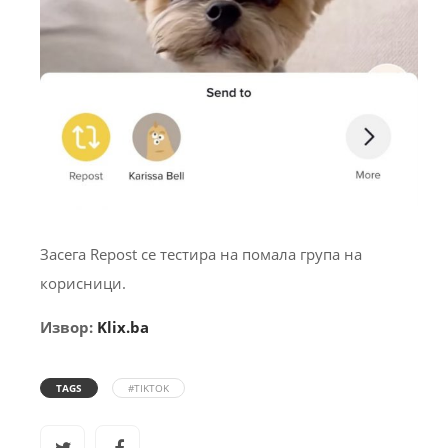
Засега Repost се тестира на помала група на
корисници.
Извор:
Klix.ba
TAGS
#TIKTOK