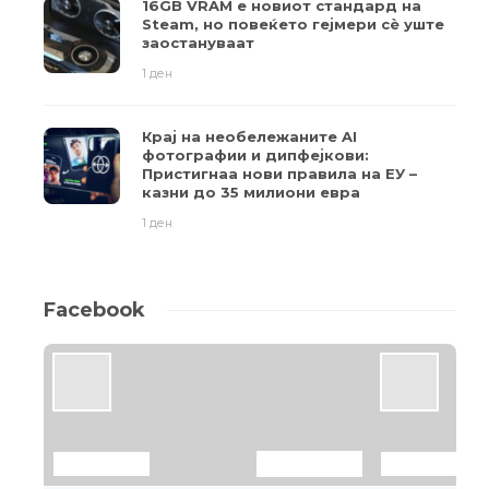
16GB VRAM е новиот стандард на
Steam, но повеќето гејмери ​​сè уште
заостануваат
1 ден
Крај на необележаните AI
фотографии и дипфејкови:
Пристигнаа нови правила на ЕУ –
казни до 35 милиони евра
1 ден
Facebook