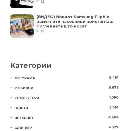
12
(ВИДЕО) Новиот Samsung Flip8 и
паметните часовници пристигнаа:
Погледнете што носат
10
Категории
9.481
ФУТУРАМА
6.673
МОБИЛНИ
1.390
КОМПЈУТЕРИ
3.091
ГАЏЕТИ
4.404
ИНТЕРНЕТ
4.327
СОФТВЕР