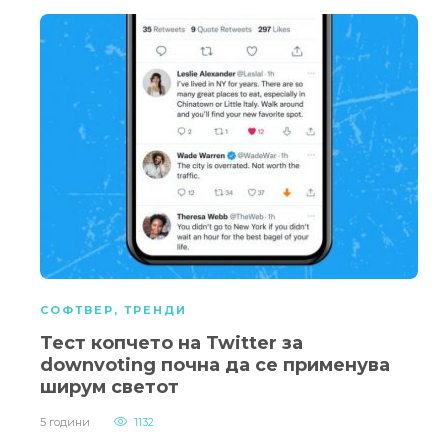
СОФТВЕР
,
ТРЕНДИ
Тест копчето на Twitter за
downvoting почна да се применува
ширум светот
5 години
1132