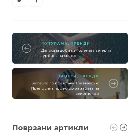
ФУТУРАМА
,
ТРЕНДИ
Данска ја доби најголемата ветерна
турбина на светот
ГАЏЕТИ
,
ТРЕНДИ
Samsung го претстави The Freestyle:
Пренослив проектор за забава на
секој чекор
Поврзани артикли