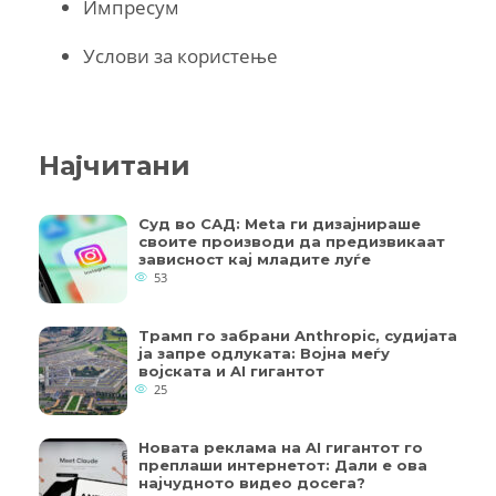
Импресум
Услови за користење
Најчитани
Суд во САД: Meta ги дизајнираше
своите производи да предизвикаат
зависност кај младите луѓе
53
Трамп го забрани Anthropic, судијата
ја запре одлуката: Војна меѓу
војската и AI гигантот
25
Новата реклама на AI гигантот го
преплаши интернетот: Дали е ова
најчудното видео досега?