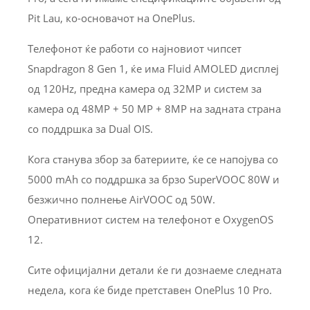
Pit Lau, ко-основачот на OnePlus.
Телефонот ќе работи со најновиот чипсет
Snapdragon 8 Gen 1, ќе има Fluid AMOLED дисплеј
од 120Hz, предна камера од 32MP и систем за
камера од 48MP + 50 MP + 8MP на задната страна
со поддршка за Dual OIS.
Кога станува збор за батериите, ќе се напојува со
5000 mAh со поддршка за брзо SuperVOOC 80W и
безжично полнење AirVOOC од 50W.
Оперативниот систем на телефонот е OxygenOS
12.
Сите официјални детали ќе ги дознаеме следната
недела, кога ќе биде претставен OnePlus 10 Pro.