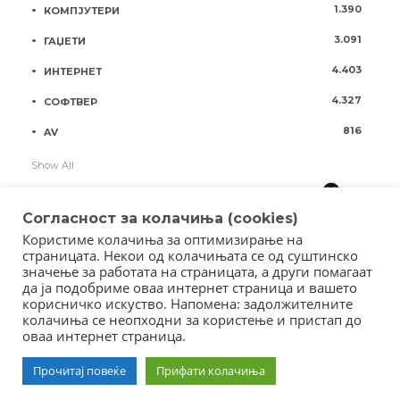
1.390
КОМПЈУТЕРИ
3.091
ГАЏЕТИ
4.403
ИНТЕРНЕТ
4.327
СОФТВЕР
816
AV
Show All
Согласност за колачиња (cookies)
Користиме колачиња за оптимизирање на
страницата. Некои од колачињата се од суштинско
значење за работата на страницата, а други помагаат
да ја подобриме оваа интернет страница и вашето
корисничко искуство. Напомена: задолжителните
колачиња се неопходни за користење и пристап до
оваа интернет страница.
Copyright © 2018 - Member of IAB Macedonia
Member of Clip Media Group / 2017
Прочитај повеќе
Прифати колачиња