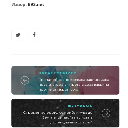
Извор:
B92.net
UNCATEGORIZED
Првпат објавено колкава заштита дава
првата, втората и третата доза вакцина
против омикрон сојот
ФУТУРАМА
Огромен астероид се приближува до
Земјата, се наоѓа на листата
„потенцијално опасни“