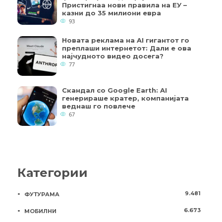
Пристигнаа нови правила на ЕУ –
казни до 35 милиони евра
93
Новата реклама на AI гигантот го
преплаши интернетот: Дали е ова
најчудното видео досега?
77
Скандал со Google Earth: AI
генерираше кратер, компанијата
веднаш го повлече
67
Категории
9.481
ФУТУРАМА
6.673
МОБИЛНИ