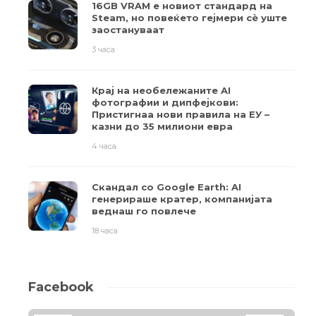
16GB VRAM е новиот стандард на
Steam, но повеќето гејмери ​​сè уште
заостануваат
3 часа
Крај на необележаните AI
фотографии и дипфејкови:
Пристигнаа нови правила на ЕУ –
казни до 35 милиони евра
4 часа
Скандал со Google Earth: AI
генерираше кратер, компанијата
веднаш го повлече
18 часа
Facebook