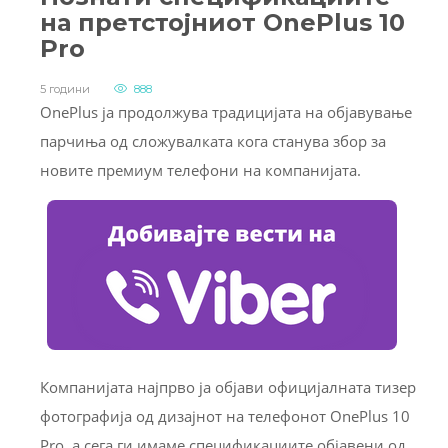
на претстојниот OnePlus 10
Pro
5 години
888
O
nePlus ја продолжува традицијата на објавување
парчиња од сложувалката кога станува збор за
новите премиум телефони на компанијата.
Компанијата најпрво ја објави официјалната тизер
фотографија од дизајнот на телефонот OnePlus 10
Pro, а сега ги имаме спецификациите објавени од