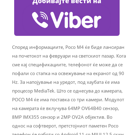
Според информациите, Poco M4 ќе биде лансиран
на почетокот на февруари на светскиот пазар. Кога
сме кај спецификациите, телефонот ќе може да се
пофали со стапка на освежување на екранот од 90
Hz. За напојување на уредот, под хаубата ќе има
процесор MediaTek. Што се однесува до камерата,
POCO M4 ќе има поставка со три камери. Модулот
на камерата ќе вклучува 64MP OV64B40 сензор,
8MP IMX355 сензор и 2MP OV2A објектив. Во
однос на софтверот, претстојниот паметен Poco
телефон ќе работи со Android 11 со MIUI 12.5 скин