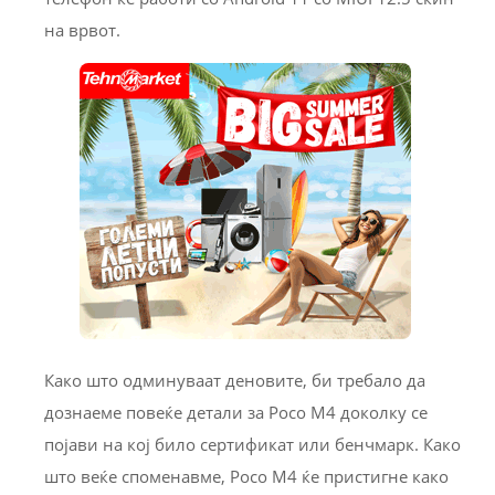
на врвот.
Како што одминуваат деновите, би требало да
дознаеме повеќе детали за Poco M4 доколку се
појави на кој било сертификат или бенчмарк. Како
што веќе споменавме, Poco M4 ќе пристигне како