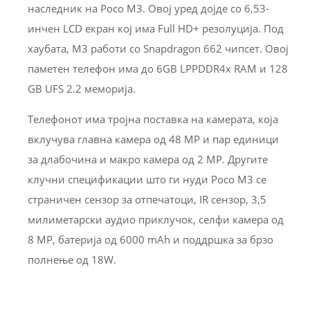
наследник на Poco M3. Овој уред дојде со 6,53-
инчен LCD екран кој има Full HD+ резолуција. Под
хаубата, M3 работи со Snapdragon 662 чипсет. Овој
паметен телефон има до 6GB LPPDDR4x RAM и 128
GB UFS 2.2 меморија.
Телефонот има тројна поставка на камерата, која
вклучува главна камера од 48 MP и пар единици
за длабочина и макро камера од 2 MP. Другите
клучни спецификации што ги нуди Poco M3 се
страничен сензор за отпечатоци, IR сензор, 3,5
милиметарски аудио приклучок, селфи камера од
8 MP, батерија од 6000 mAh и поддршка за брзо
полнење од 18W.