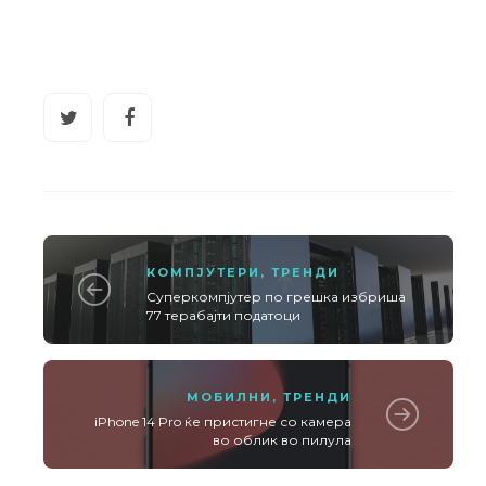
КОМПЈУТЕРИ
,
ТРЕНДИ
Суперкомпјутер по грешка избриша
77 терабајти податоци
МОБИЛНИ
,
ТРЕНДИ
iPhone 14 Pro ќе пристигне со камера
во облик во пилула