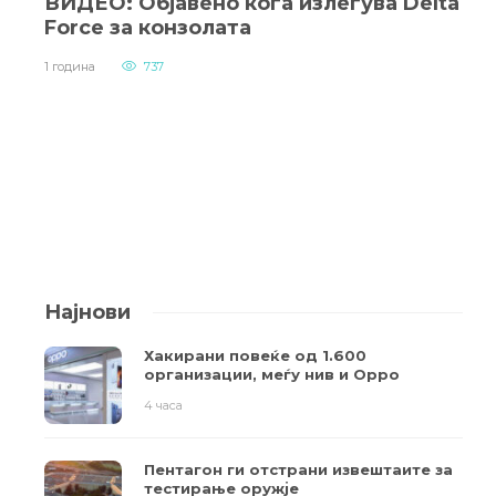
ВИДЕО: Објавено кога излегува Delta
Force за конзолата
1 година
737
Најнови
Хакирани повеќе од 1.600
организации, меѓу нив и Oppo
4 часа
Пентагон ги отстрани извештаите за
тестирање оружје