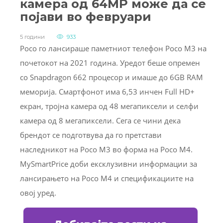
камера од 64MP може да се
појави во февруари
5 години
933
Poco го лансираше паметниот телефон Poco M3 на
почетокот на 2021 година. Уредот беше опремен
со Snapdragon 662 процесор и имаше до 6GB RAM
меморија. Смартфонот има 6,53 инчен Full HD+
екран, тројна камера од 48 мегапиксели и селфи
камера од 8 мегапиксели. Сега се чини дека
брендот се подготвува да го претстави
наследникот на Poco M3 во форма на Poco M4.
MySmartPrice доби ексклузивни информации за
лансирањето на Poco M4 и спецификациите на
овој уред.