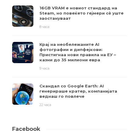
16GB VRAM е новиот стандард на
Steam, но повеќето гејмери ​​сè уште
заостануваат
8 часа
Крај на необележаните AI
фотографии и дипфејкови:
Пристигнаа нови правила на ЕУ –
казни до 35 милиони евра
9 часа
Скандал со Google Earth: AI
генерираше кратер, компанијата
веднаш го повлече
22 часа
Facebook