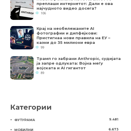
преплаши интернетот: Дали е ова
најчудното видео досега?
106
Крај на необележаните AI
фотографии и дипфејкови:
Пристигнаа нови правила на ЕУ –
казни до 35 милиони евра
99
Трамп го забрани Anthropic, судијата
ја запре одлуката: Војна меѓу
војската и AI гигантот
89
Категории
9.481
ФУТУРАМА
6.673
МОБИЛНИ