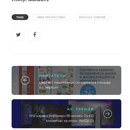
TAGS
#ВЕБ-ПРЕЛИСТУВАЧ
#GOOGLE CHROME
ПРИЈАТЕЛИ
Liebherr ладилници со одлична понуда
во Neptun!
AV
,
ТРЕНДИ
MSI најави огромен 55-инчен OLED
монитор за игри (ВИДЕО)