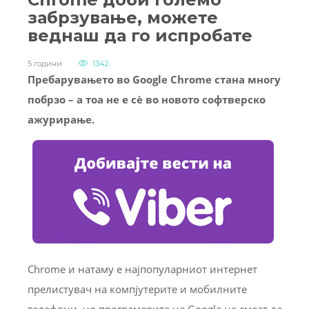
забрзување, можете
веднаш да го испробате
5 години
1342
Пребарувањето во Google Chrome стана многу
побрзо – а тоа не е сѐ во новото софтверско
ажурирање.
Chrome и натаму е најпопуларниот интернет
прелистувач на компјутерите и мобилните
телефони, но програмерите на Google не смеат да