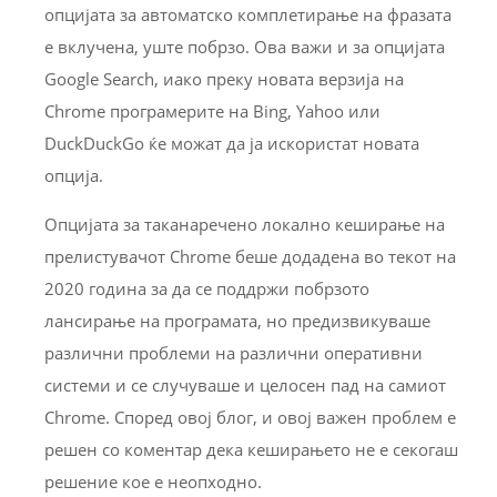
опцијата за автоматско комплетирање на фразата
е вклучена, уште побрзо. Ова важи и за опцијата
Google Search, иако преку новата верзија на
Chrome програмерите на Bing, Yahoo или
DuckDuckGo ќе можат да ја искористат новата
опција.
Опцијата за таканаречено локално кеширање на
прелистувачот Chrome беше додадена во текот на
2020 година за да се поддржи побрзото
лансирање на програмата, но предизвикуваше
различни проблеми на различни оперативни
системи и се случуваше и целосен пад на самиот
Chrome. Според овој блог, и овој важен проблем е
решен со коментар дека кеширањето не е секогаш
решение кое е неопходно.