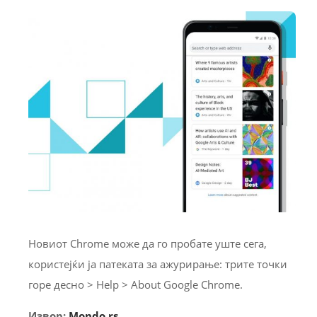
Новиот Chrome може да го пробате уште сега,
користејќи ја патеката за ажурирање: трите точки
горе десно > Help > About Google Chrome.
Извор:
Mondo.rs