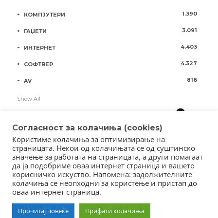
1.390
КОМПЈУТЕРИ
3.091
ГАЏЕТИ
4.403
ИНТЕРНЕТ
4.327
СОФТВЕР
816
AV
Show All
Согласност за колачиња (cookies)
Користиме колачиња за оптимизирање на
страницата. Некои од колачињата се од суштинско
значење за работата на страницата, а други помагаат
да ја подобриме оваа интернет страница и вашето
корисничко искуство. Напомена: задолжителните
колачиња се неопходни за користење и пристап до
оваа интернет страница.
Copyright © 2018 - Member of IAB Macedonia
Member of Clip Media Group / 2017
Прочитај повеќе
Прифати колачиња