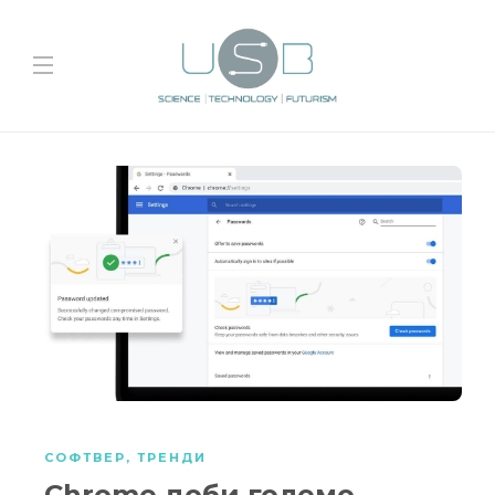
СОФТВЕР
,
ТРЕНДИ
Chrome доби големо