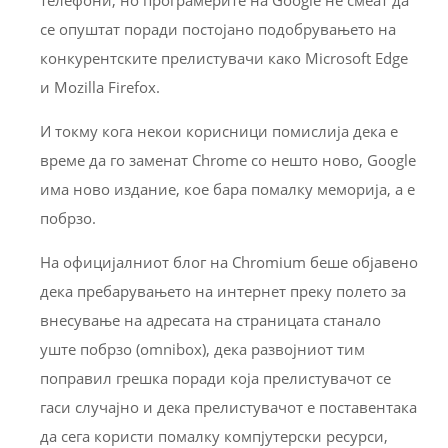
се опуштат поради постојано подобрувањето на
конкурентските прелистувачи како Microsoft Edge
и Mozilla Firefox.
И токму кога некои корисници помислија дека е
време да го заменат Chrome со нешто ново, Google
има ново издание, кое бара помалку меморија, а е
побрзо.
На официјалниот блог на Chromium беше објавено
дека пребарувањето на интернет преку полето за
внесување на адресата на страницата станало
уште побрзо (omnibox), дека развојниот тим
поправил грешка поради која прелистувачот се
гаси случајно и дека прелистувачот е поставентака
да сега користи помалку компјутерски ресурси,