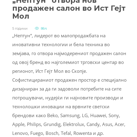
„Нептун“ отвора нов
продажен салон во Ист Гејт
Мол
5 години
864
„Нептун“, лидерот во малопродажбата на
иновативни технологии и бела техника во
земјава, го отвора најмодерениот продажен салон
од овој бренд во најголемиот трговски центар во
регионот, Ист Гејт Мол во Скопје.
Софистицираниот продажен простор е специјално
дизајниран за да ги задоволи потребите на сите
потрошувачи, нудејќи ги најновите производи и
технолошки иновации на врвните светски
брендови како Beko, Samsung, LG, Huawei, Sony,
Apple, Philips, Grundig, Elektrolux, Candy, Asus, Acer,
Lenovo, Fuego, Bosch, Tefal, Rowenta и др.