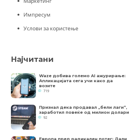
Маркетинг
Импресум
Услови за користење
Најчитани
Waze добива големо AI ажурирање:
Апликацијата сега учи како да
возите
719
Признал дека продавал „бели лаги“,
заработил повеќе од милион долари
92
Европа пред радикален потег: Дали