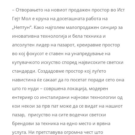
– Отворањето на новиот продажен простор во Ист
Гејт Мол е круна на досегашната работа на
„Нептун“. Како најголем малопродажен синџир за
иновативна технологија и бела техника и
апсолутен лидер на пазарот, креиравме простор
во кој фокусот е ставен на унапредување на
купувачкото искуство според највисоките светски
стандарди. Создадовме простор кој луѓето
навистина ќе сакаат да го посетат поради сето она
што го нуди – совршена локација, модерен
ентериер со инсталирани најнови технологии од
кои некои за прв пат може да се видат на нашиот
пазар, присуство на сите водечки светски
брендови за техника на едно место и врвна
услуга. Ни претставува огромна чест што