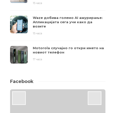
15 часа
Waze добива големо AI ажурирање:
Апликацијата сега учи како да
возите
15 часа
Motorola случајно го откри името на
новиот телефон
17 часа
Facebook