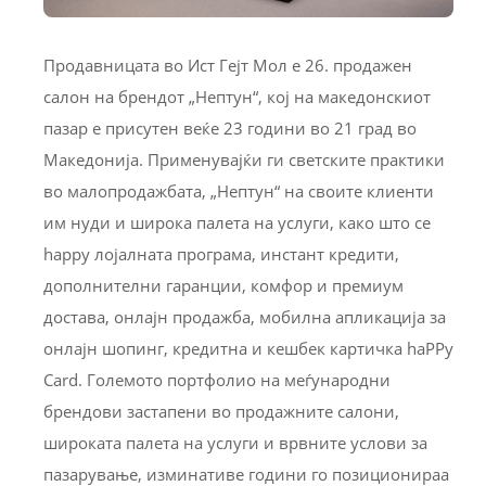
Продавницата во Ист Гејт Мол е 26. продажен
салон на брендот „Нептун“, кој на македонскиот
пазар е присутен веќе 23 години во 21 град во
Македонија. Применувајќи ги светските практики
во малопродажбата, „Нептун“ на своите клиенти
им нуди и широка палета на услуги, како што се
happy лојалната програма, инстант кредити,
дополнителни гаранции, комфор и премиум
достава, онлајн продажба, мобилна апликација за
онлајн шопинг, кредитна и кешбек картичка haPPy
Card. Големото портфолио на меѓународни
брендови застапени во продажните салони,
широката палета на услуги и врвните услови за
пазарување, изминативе години го позиционираа