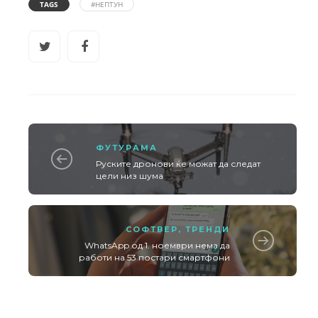
TAGS
#НЕПТУН
ФУТУРАМА
Руските дронови ќе можат да следат
цели низ шума
СОФТВЕР
,
ТРЕНДИ
WhatsApp од 1. ноември нема да
работи на 53 постари смартфони