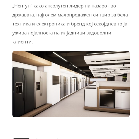
„Нептун“ како апсолутен лидер на пазарот во
државата, најголем малопродажен синџир за бела
техника и електроника и бренд кој секојдневно ја
ужива лојалноста на илјадници задоволни
клиенти.