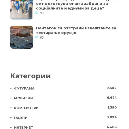
се подготвува општа забрана за
социјалните медиуми за деца?
90
Пентагон ги отстрани извештаите за
тестирање оружје
60
Категории
9.482
ФУТУРАМА
6.674
МОБИЛНИ
1.390
КОМПЈУТЕРИ
3.094
ГАЏЕТИ
4.406
ИНТЕРНЕТ