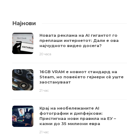
Најнови
Новата реклама на AI гигантот го
преплаши интернетот: Дали е ова
најчудното видео досега?
20 часа
16GB VRAM е новиот стандард на
Steam, но повеќето гејмери ​​сè уште
заостануваат
21 час
Крај на необележаните AI
фотографии и дипфејкови:
Пристигнаа нови правила на ЕУ –
казни до 35 милиони евра
21 час