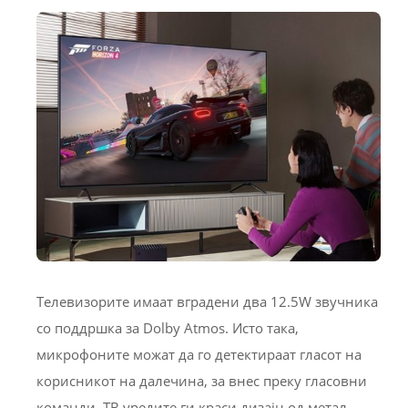
Телевизорите имаат вградени два 12.5W звучника
со поддршка за Dolby Atmos. Исто така,
микрофоните можат да го детектираат гласот на
корисникот на далечина, за внес преку гласовни
команди. ТВ уредите ги краси дизајн од метал,