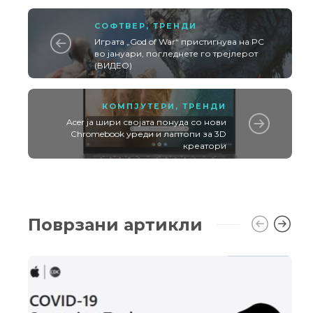
СОФТВЕР
,
ТРЕНДИ
Играта „God of War“ пристигнува на PC
во јануари, погледнете го трејлерот
(ВИДЕО)
КОМПЈУТЕРИ
,
ТРЕНДИ
Acer ја шири својата понуда со нови
Chromebook уреди и лаптопи за 3D
креатори
Поврзани артикли