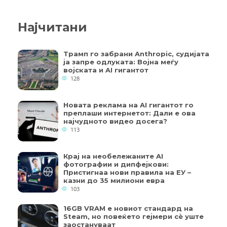
Најчитани
Трамп го забрани Anthropic, судијата
ја запре одлуката: Војна меѓу
војската и AI гигантот
128
Новата реклама на AI гигантот го
преплаши интернетот: Дали е ова
најчудното видео досега?
113
Крај на необележаните AI
фотографии и дипфејкови:
Пристигнаа нови правила на ЕУ –
казни до 35 милиони евра
103
16GB VRAM е новиот стандард на
Steam, но повеќето гејмери ​​сè уште
заостануваат