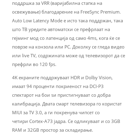
поддршка за VRR (варијабилна стапка на
освежување) благодарение на FreeSync Premium.
Auto Low Latency Mode е исто така поддржан, така
што ТВ уредите автоматски се префрлаат на
гејминг мод со латенција од само 4ms, кога ќе се
поврзе на конзола или PC. Доколку се гледа видео
или live TV, содржината може од телевизорот да се
префрли во 120 fps.
4K екраните поддржуваат HDR и Dolby Vision,
имаат 94 проценти покриеност на DCI-P3
спектарот на бои sи пристигнуваат со добра
калибрација. Двата смарт телевизора го користат
MIUI за TV 3.0, а ги покренува чипсет со
четири Cortex-A73 јадра. Се одликуваат и со 3GB
RAM и 32GB простор за складирање.